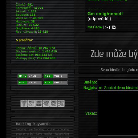
Článků:
991
----------
Komentářů:
14 274
Aktualit:
1 862
Get enlightened!
Souborů:
151
(odpovědět)
WebForum:
49 501
Hardware:
38
Diskuze:
20 632
mr.Crow
|
|
BugTrack:
4 415
Reg. uživatelů:
16 428
A proběhlo:
Zobraz. článků:
18 257 673
Staženo souborů:
1 463 610
Staženo dat:
964 214
MB
Přístupy (hits):
232 864 469
Svou ideální brigádu 
Jmé
n
o:
Na
d
pis:
V
z
kaz:
Hacking keywords
hacking
webhacking exploit cracking
programování fake mailer lockpicking
bumpkey anonymity heslo password