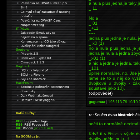
a nula plus jedna je taky 
Pozvánka na OWASP meetup v
_ 11
Brně
Co nyní dělají zakladatelé hacking
portálů?
No a
Pozvánka na OWASP Czech
_ 01
chapter meeting
_+11
IT Právo:
----
Jak poslat Email, aby se
nejednalo o spam?
jedna plus jedna je nula,
Konverzace na ICQ jako důkaz.
_ x0 (1)
Uveřejnění cizích fotografií
no a nula plus jedna je 
Soubory:
jedna je nula a jedna zby
Phoenix 2.5
_x01 (1)
Crimeware Exploit Kit
a nic a jedna je jedna, ta
Crimepack 3.1.3
BugTrack:
_101
SQLi na listyprahy1.cz
úplně normálně, no. Jde je
SQLi na Florenc
láme se to u něj do vyšš
SQLi na kacov.cz
dvojkové u dvojky - zá
HackForum:
Sciolink a pořizování screenshotu
soustavě jako 10).
obrazovky
(odpovědět)
Dark Web - zkušenosti
Detekce HW keyloggeru
gugumaa
|
195.113.79.10/10.0
Další služby:
re: Součet dvou binárních čí
BBC:
Supported Tags
sečti to normálně decimál
RSS:
RSS Feeds v2.0
IRC:
#soom
(irc.2600.net)
Když ti v číslici x výjde d
Na SOOM.cz je:
dvojky udělej nulu. ;)