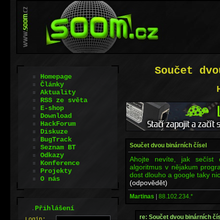
Součet dvo
Homepage
Články
Aktuality
RSS ze světa
E-shop
Download
HackForum
Diskuze
BugTrack
Součet dvou binárních čísel
Seznam BT
Odkazy
Ahojte nevíte, jak sečíst 
Konference
algoritmus v nějakum progr
Projekty
dost dlouho a google taky nic
O nás
(odpovědět)
Martinas
|
88.102.234.*
.
Přihlášení
re: Součet dvou binárních čí
L
o
gin: