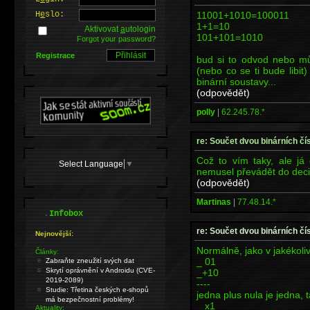
11001+1010=100011
H
e
slo:
1+1=10
Aktivovat
a
utologin
101+101=1010
Forgot your password?
Registrace
bud si to odvod nebo mů
(nebo co se ti bude libit
binární soustavy...
(odpovědět)
polly
|
62.245.78.*
re: Součet dvou binárních čí
Což to vím taky, ale já
Select Language
▼
nemusel převádět do decim
(odpovědět)
Martinas
|
77.48.14.*
.
Infobox
re: Součet dvou binárních čí
Nejnovější:
Normálně, jako v jakékoli
Články:
_ 01
Zabraňte zneužití svých dat
Skrytí oprávnění v Androidu (CVE-
_+10
2019-2089)
----
Studie: Třetina českých e-shopů
jedna plus nula je jedna, 
má bezpečnostní problémy!
_ x1
Aktuality: