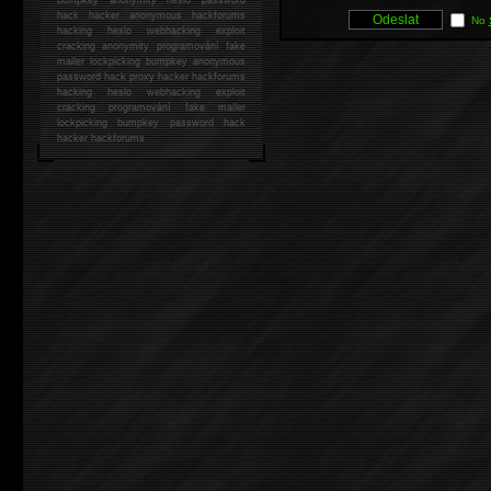
hack
hacker anonymous hackforums
No
hacking
heslo webhacking exploit
cracking anonymity programování fake
mailer lockpicking bumpkey anonymous
password hack proxy hacker hackforums
hacking heslo webhacking exploit
cracking programování fake mailer
lockpicking bumpkey password hack
hacker
hackforums