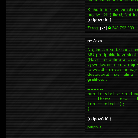
Kniha to bere ze zacatku
nejaky IDE (BlueJ, NetBea
(odpovědět)
Zerog
|
|
248-792-939
re: Java
No, knizka se te snazi n
MU predpoklada znalost 
(Navrh algoritmu a Uvod
vysvetlovanim trid a obje
to zvladl i clovek nemajic
dostudovat nasi alma ma
grafikou...
----------
public static void m
throw new Unsupp
implemented!");
}
(odpovědět)
pr0ph3t