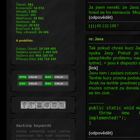
Článků:
991
Ja jsem nerekl, ze Java j
Komentářů:
14 274
hned se ho nenaucis. Mozn
Aktualit:
1 862
Souborů:
151
(odpovědět)
WebForum:
49 501
Hardware:
38
Diskuze:
20 632
( | )
|
85.132.198.*
BugTrack:
4 415
Reg. uživatelů:
16 426
re: Java
A proběhlo:
Tak pokud chces kurz Jav
Zobraz. článků:
18 249 495
vyuka Javy. Pokud js
Staženo souborů:
1 463 526
Staženo dat:
964 143
MB
jakejchkoliv problemu n
Přístupy (hits):
232 712 340
tydne), + jsou k dispozici
[link]
Jsou tam i zadani cviceni 
Tenhle kurz zrovna podstup
Jinak na tenhle predmet p
muzes oznacit za docela
se tim zivit...
----------
public static void m
throw new Unsupp
implemented!");
}
Hacking keywords
hacking
webhacking exploit cracking
(odpovědět)
programování fake mailer lockpicking
bumpkey anonymity heslo password