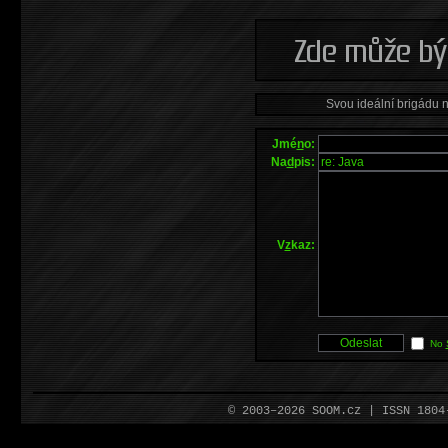
Svou ideální brigádu 
Jmé
n
o:
Na
d
pis:
V
z
kaz:
No
© 2003–2026 SOOM.cz | ISSN 180