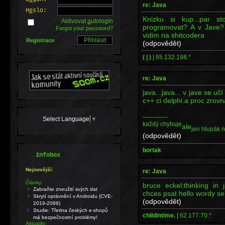
re: Java
H
e
slo:
Knizku si kup...par s
Aktivovat
a
utologin
programovat? A v Jave? 
Forgot your password?
vidim na shitcodera
Registrace
(odpovědět)
( | )
|
85.132.198.*
re: Java
java...java... v jave se uč
c++ ci delphi.a proc zrov
----------
Select Language
▼
každý chybuje
ale
jen hlupák 
(odpovědět)
bortak
.
Infobox
Nejnovější:
re: Java
Články:
bruce eckel:thinking in 
Zabraňte zneužití svých dat
chces psat hello wordy se 
Skrytí oprávnění v Androidu (CVE-
(odpovědět)
2019-2089)
Studie: Třetina českých e-shopů
childintime.
|
62.177.70.*
má bezpečnostní problémy!
Aktuality: