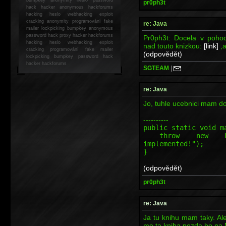
pr0ph3t
hack
hacker anonymous hackforums
hacking
heslo webhacking exploit
cracking anonymity programování fake
re: Java
mailer lockpicking bumpkey anonymous
password hack proxy hacker hackforums
Pr0ph3t: Docela v pohodě
hacking heslo webhacking exploit
nad touto knizkou:
[link]
,a
cracking programování fake mailer
(odpovědět)
lockpicking bumpkey password hack
hacker
hackforums
SGTEAM
|
re: Java
Jo, tuhle ucebnici mam d
----------
public static void m
throw new Unsupp
implemented!");
}
(odpovědět)
pr0ph3t
re: Java
Ja tu knihu mam taky. Ale
me ta kniha nezda bo na M