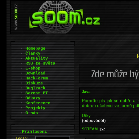
Homepage
Články
Aktuality
RSS ze světa
E-shop
Download
HackForum
Diskuze
BugTrack
Java
Seznam BT
Odkazy
Poraďte pls jak se dobře a r
Konference
dobrou učebnici ve formě pdf
Projekty
O nás
Díky
(odpovědět)
SGTEAM
|
.
Přihlášení
L
o
gin: