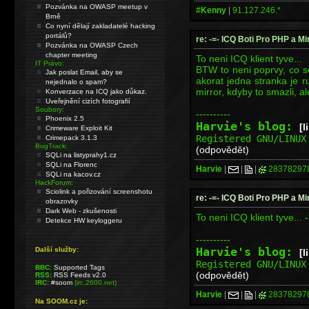
Pozvánka na OWASP meetup v
#Kenny
|
91.127.246.*
Brně
Co nyní dělají zakladatelé hacking
portálů?
re: -=- ICQ Boti Pro PHP a Mi
Pozvánka na OWASP Czech
chapter meeting
To neni ICQ klient tyve...
IT Právo:
BTW to neni poprvy, co s
Jak poslat Email, aby se
akorat jedna stranka je r
nejednalo o spam?
mirror, kdyby to smazli, a
Konverzace na ICQ jako důkaz.
Uveřejnění cizích fotografií
Soubory:
----------
Phoenix 2.5
Harvie's blog:
[l
Crimeware Exploit Kit
Registered GNU/LINU
Crimepack 3.1.3
BugTrack:
(odpovědět)
SQLi na listyprahy1.cz
SQLi na Florenc
Harvie
|
|
|
28378297
SQLi na kacov.cz
HackForum:
Sciolink a pořizování screenshotu
re: -=- ICQ Boti Pro PHP a Mi
obrazovky
Dark Web - zkušenosti
To neni ICQ klient tyve...
Detekce HW keyloggeru
----------
Harvie's blog:
Další služby:
[l
Registered GNU/LINU
BBC:
Supported Tags
(odpovědět)
RSS:
RSS Feeds v2.0
IRC:
#soom
(irc.2600.net)
Harvie
|
|
|
28378297
Na SOOM.cz je: