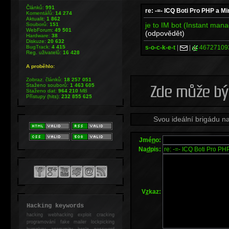
Článků:
991
re: -=- ICQ Boti Pro PHP a Mi
Komentářů:
14 274
Aktualit:
1 862
je to IM bot (Instant mana
Souborů:
151
WebForum:
49 501
(odpovědět)
Hardware:
38
Diskuze:
20 632
s-o-c-k-e-t
|
|
46727109
BugTrack:
4 415
Reg. uživatelů:
16 428
A proběhlo:
Zobraz. článků:
18 257 051
Staženo souborů:
1 463 605
Staženo dat:
964 210
MB
Přístupy (hits):
232 855 625
Svou ideální brigádu n
Jmé
n
o:
Na
d
pis:
V
z
kaz:
Hacking keywords
hacking
webhacking exploit cracking
programování fake mailer lockpicking
bumpkey anonymity heslo password