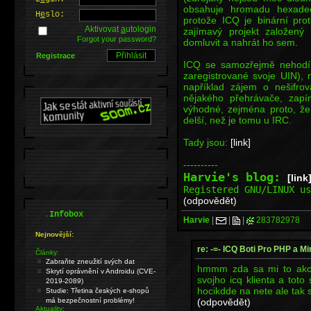
obsahuje hromadu hexadeci
H
e
slo:
protože ICQ je binární prot
Aktivovat
a
utologin
zajímavý projekt založen
Forgot your password?
domluvit a nahrát ho sem.
Registrace
ICQ se samozřejmě nehodí 
zaregistrované svoje UIN), 
například zájem o nešifro
nějakého přehrávače, zapí
výhodné, zejména proto, ž
delší, než je tomu u IRC.
Tady jsou:
[link]
----------
Harvie's blog:
[link
Registered GNU/LINUX u
(odpovědět)
.
Infobox
Harvie
|
|
|
283782978
Nejnovější:
re: -=- ICQ Boti Pro PHP a Mi
Články:
Zabraňte zneužití svých dat
hmmm zda sa mi to ako 
Skrytí oprávnění v Androidu (CVE-
svojho icq klienta a toto
2019-2089)
hocikdde na nete ale tak 
Studie: Třetina českých e-shopů
(odpovědět)
má bezpečnostní problémy!
Aktuality: