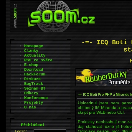
-=- ICQ Boti 
Homepage
st
Články
Aktuality
RSS ze světa
E-shop
Download
HackForum
Diskuze
BugTrack
Seznam BT
Odkazy
-=- ICQ Boti Pro PHP a Mirandu k
Konference
Projekty
Uploadnul jsem sem parec
O nás
oblíbený IM Miranda a pracu
skript pro WEB nebo CLI.
Prakticky neobsahují moc za
.
Přihlášení
dají stahovat různé již hotov
(zdrojáky nejsou moc dlou
L
o
gin: