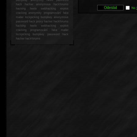
hack
hacker anonymous hackforums
No
hacking
heslo webhacking exploit
cracking anonymity programování fake
mailer lockpicking bumpkey anonymous
password hack proxy hacker hackforums
hacking heslo webhacking exploit
cracking programování fake mailer
lockpicking bumpkey password hack
hacker
hackforums