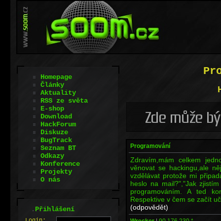
Pr
Homepage
Články
Aktuality
RSS ze světa
E-shop
Download
HackForum
Diskuze
BugTrack
Programování
Seznam BT
Odkazy
Zdravím,mám celkem jedn
Konference
věnovat se hackingu,ale ně
Projekty
vzdělávat protože mi připadá
O nás
heslo na mail?","Jak zjistím
programováním. A ted ko
Respektive v čem se začít uč
(odpovědět)
.
Přihlášení
L
o
gin:
Wrecker
|
90.176.230.*