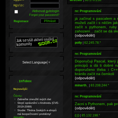
H
e
slo:
re: Programování
Aktivovat
a
utologin
Forgot your password?
já začínal s pascalem a 
Registrace
mužeš začít i s něčim ja
začít s pythonem, ruby
zahození... začít se dá sk
(odpovědět)
polly
|
62.245.78.*
re: Programování
Doporučuji Pascal, který
Select Language
▼
principů a dá ti dobré 
doporučeno třeba i C++
bránilo začít na čemkoli
(odpovědět)
.
Infobox
minarth_
|
83.208.244.*
Nejnovější:
Články:
re: Programování
Zabraňte zneužití svých dat
Skrytí oprávnění v Androidu (CVE-
Zacni s Pythonem, pak pr
2019-2089)
(odpovědět)
Studie: Třetina českých e-shopů
má bezpečnostní problémy!
( | )
|
85.132.198.*
Aktuality: