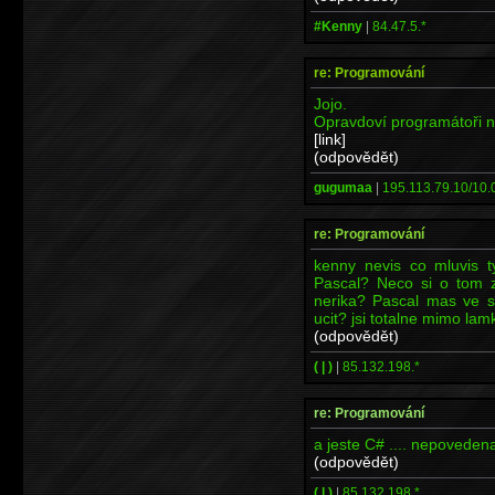
#Kenny
|
84.47.5.*
re: Programování
Jojo.
Opravdoví programátoři ne
[link]
(odpovědět)
gugumaa
|
195.113.79.10/10.0
re: Programování
kenny nevis co mluvis 
Pascal? Neco si o tom zj
nerika? Pascal mas ve s
ucit? jsi totalne mimo lam
(odpovědět)
( | )
|
85.132.198.*
re: Programování
a jeste C# .... nepoveden
(odpovědět)
( | )
|
85.132.198.*