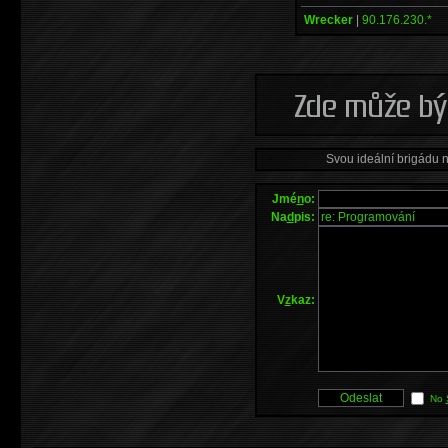
Wrecker
|
90.176.230.*
Svou ideální brigádu 
Jmé
n
o:
Na
d
pis:
V
z
kaz:
No