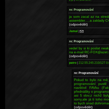
re: Programování
ja som zacal az na stred
assembler.....a zaklady C
(odpovědět)
Jamal
|
re: Programování
vedel by si ki poslat nea
na e-mail RC-FOX@azet.
(odpovědět)
patro
|
212.55.245.210/127.0.
re: Programování
Pokud to bylo na mě,t
programování pustil
navštívil FAVku (Fa
přednášky o programo
asi 5 slov,z nichž by
sorry,ale já ti toho m
to bych snad dohromad
(odpovědět)