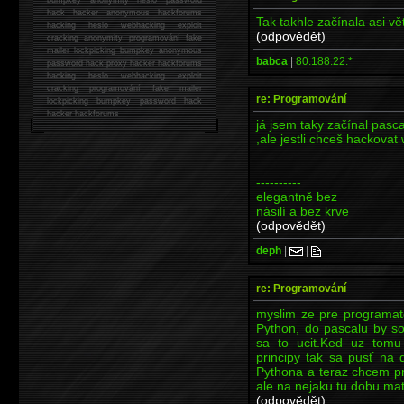
hack
hacker anonymous hackforums
Tak takhle začínala asi vě
hacking
heslo webhacking exploit
(odpovědět)
cracking anonymity programování fake
mailer lockpicking bumpkey anonymous
babca
|
80.188.22.*
password hack proxy hacker hackforums
hacking heslo webhacking exploit
cracking programování fake mailer
re: Programování
lockpicking bumpkey password hack
hacker
hackforums
já jsem taky začínal pasc
,ale jestli chceš hackova
----------
elegantně bez
násilí a bez krve
(odpovědět)
deph
|
|
re: Programování
myslim ze pre programato
Python, do pascalu by s
sa to ucit.Ked uz tomu
principy tak sa pusť na 
Pythona a teraz chcem pr
ale na nejaku tu dobu ma
(odpovědět)