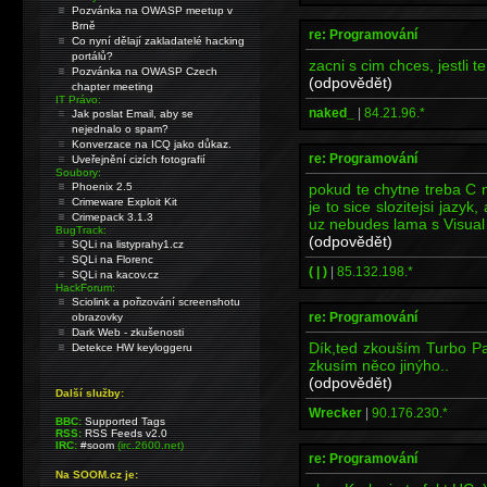
Pozvánka na OWASP meetup v
Brně
re: Programování
Co nyní dělají zakladatelé hacking
portálů?
zacni s cim chces, jestli te
Pozvánka na OWASP Czech
(odpovědět)
chapter meeting
IT Právo:
naked_
|
84.21.96.*
Jak poslat Email, aby se
nejednalo o spam?
Konverzace na ICQ jako důkaz.
re: Programování
Uveřejnění cizích fotografií
Soubory:
pokud te chytne treba C n
Phoenix 2.5
Crimeware Exploit Kit
je to sice slozitejsi jazy
Crimepack 3.1.3
uz nebudes lama s Visual
BugTrack:
(odpovědět)
SQLi na listyprahy1.cz
SQLi na Florenc
( | )
|
85.132.198.*
SQLi na kacov.cz
HackForum:
Sciolink a pořizování screenshotu
re: Programování
obrazovky
Dark Web - zkušenosti
Dík,ted zkouším Turbo Pa
Detekce HW keyloggeru
zkusím něco jinýho..
(odpovědět)
Další služby:
Wrecker
|
90.176.230.*
BBC:
Supported Tags
RSS:
RSS Feeds v2.0
IRC:
#soom
(irc.2600.net)
re: Programování
Na SOOM.cz je: