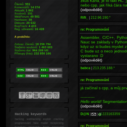
zkus Karla, je to fakt HC ;
Článků:
991
nebo cpp, jak říká čára na
Komentářů:
14 274
(odpovědět)
Aktualit:
1 862
Souborů:
151
WebForum:
49 501
Rift_
|
212.96.190.*
Hardware:
38
Diskuze:
20 632
BugTrack:
4 415
re: Programování
Reg. uživatelů:
16 428
Assembler, C/C++, Python
A proběhlo:
Nauc se zaklady v Pythonu
Zobraz. článků:
18 256 794
kdyz uz si budes myslet z
Staženo souborů:
1 463 603
C bude uz o neco jednod
Staženo dat:
964 209
MB
Přístupy (hits):
232 850 166
vystarano :D
(odpovědět)
babca
|
213.235.188.*
re: Programování
já začínal s cpp, a můj pr
----------
Hello world!
Segmentation
(odpovědět)
D@N
|
|
223163359
Hacking keywords
hacking
webhacking exploit cracking
programování fake mailer lockpicking
re: Programování
bumpkey anonymity heslo password