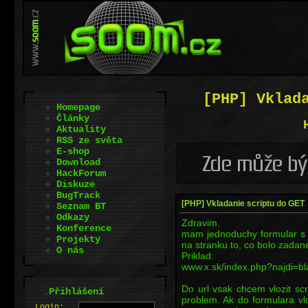
[PHP] Vklad
Homepage
Články
Aktuality
RSS ze světa
E-shop
Download
HackForum
Diskuze
BugTrack
[PHP] Vkladanie scriptu do GET
Seznam BT
Odkazy
Zdravim.
Konference
mam jednoduchy formular s
Projekty
na stranku to, co bolo zadan
O nás
Priklad:
www.x.sk/index.php?najdi=bla
Do url vsak chcem vlozit scr
.
Přihlášení
problem. Ak do formulara vl
L
o
gin: