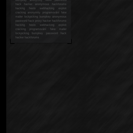
hack
hacker anonymous hackforums
hacking
heslo webhacking exploit
cracking anonymity programování fake
mailer lockpicking bumpkey anonymous
password hack proxy hacker hackforums
hacking heslo webhacking exploit
cracking programování fake mailer
lockpicking bumpkey password hack
hacker
hackforums