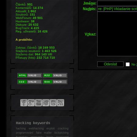
Jmé
n
o:
Článků:
991
Komentářů:
14 274
Na
d
pis:
Aktualit:
1 862
Souborů:
151
WebForum:
49 501
Hardware:
38
Diskuze:
20 632
BugTrack:
4 415
Reg. uživatelů:
16 426
V
z
kaz:
A proběhlo:
Zobraz. článků:
18 249 553
Staženo souborů:
1 463 526
Staženo dat:
964 143
MB
Přístupy (hits):
232 714 710
No
Hacking keywords
hacking
webhacking exploit cracking
programování fake mailer lockpicking
bumpkey anonymity heslo password