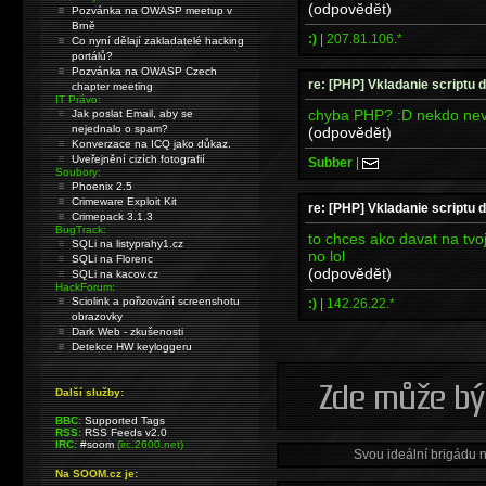
(odpovědět)
Pozvánka na OWASP meetup v
Brně
:)
|
207.81.106.*
Co nyní dělají zakladatelé hacking
portálů?
Pozvánka na OWASP Czech
re: [PHP] Vkladanie scriptu 
chapter meeting
IT Právo:
chyba PHP? :D nekdo nevi
Jak poslat Email, aby se
nejednalo o spam?
(odpovědět)
Konverzace na ICQ jako důkaz.
Uveřejnění cizích fotografií
Subber
|
Soubory:
Phoenix 2.5
Crimeware Exploit Kit
re: [PHP] Vkladanie scriptu 
Crimepack 3.1.3
BugTrack:
to chces ako davat na tvo
SQLi na listyprahy1.cz
no lol
SQLi na Florenc
(odpovědět)
SQLi na kacov.cz
HackForum:
Sciolink a pořizování screenshotu
:)
|
142.26.22.*
obrazovky
Dark Web - zkušenosti
Detekce HW keyloggeru
Další služby:
BBC:
Supported Tags
RSS:
RSS Feeds v2.0
IRC:
#soom
(irc.2600.net)
Svou ideální brigádu 
Na SOOM.cz je: