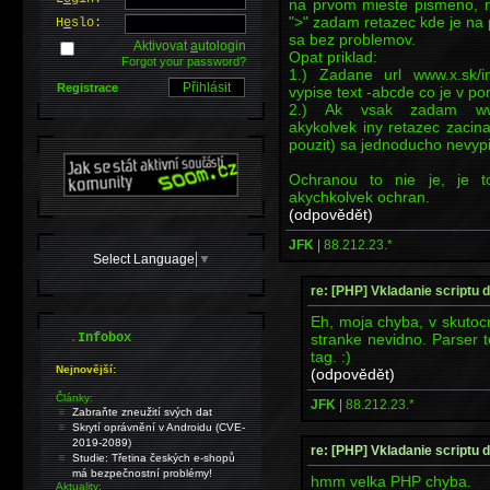
na prvom mieste pismeno, n
">" zadam retazec kde je na 
H
e
slo:
sa bez problemov.
Aktivovat
a
utologin
Opat priklad:
Forgot your password?
1.) Zadane url www.x.sk/i
Registrace
vypise text -abcde co je v po
2.) Ak vsak zadam www.x
akykolvek iny retazec zacina
pouzit) sa jednoducho nevypi
Ochranou to nie je, je 
akychkolvek ochran.
(odpovědět)
JFK
|
88.212.23.*
Select Language
▼
re: [PHP] Vkladanie scriptu 
Eh, moja chyba, v skutocn
.
stranke nevidno. Parser t
Infobox
tag. :)
Nejnovější:
(odpovědět)
Články:
JFK
|
88.212.23.*
Zabraňte zneužití svých dat
Skrytí oprávnění v Androidu (CVE-
2019-2089)
re: [PHP] Vkladanie scriptu 
Studie: Třetina českých e-shopů
má bezpečnostní problémy!
hmm velka PHP chyba.
Aktuality: