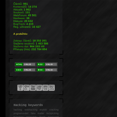
Článků:
991
Komentářů:
14 274
Aktualit:
1 862
Souborů:
151
WebForum:
49 501
Hardware:
38
Diskuze:
20 632
BugTrack:
4 415
Reg. uživatelů:
16 427
A proběhlo:
Zobraz. článků:
18 252 201
Staženo souborů:
1 463 586
Staženo dat:
964 203
MB
Přístupy (hits):
232 784 894
Hacking keywords
hacking
webhacking exploit cracking
programování fake mailer lockpicking
bumpkey anonymity heslo password