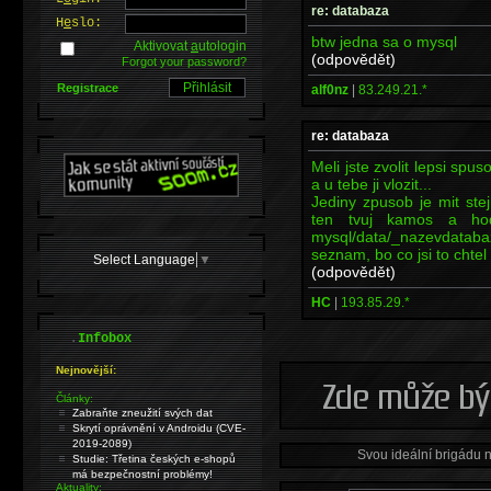
re: databaza
H
e
slo:
btw jedna sa o mysql
Aktivovat
a
utologin
(odpovědět)
Forgot your password?
Registrace
alf0nz
|
83.249.21.*
re: databaza
Meli jste zvolit lepsi sp
a u tebe ji vlozit...
Jediny zpusob je mit ste
ten tvuj kamos a hod
mysql/data/_nazevdatabaz
seznam, bo co jsi to chtel 
Select Language
▼
(odpovědět)
HC
|
193.85.29.*
.
Infobox
Nejnovější:
Články:
Zabraňte zneužití svých dat
Skrytí oprávnění v Androidu (CVE-
2019-2089)
Svou ideální brigádu 
Studie: Třetina českých e-shopů
má bezpečnostní problémy!
Aktuality: