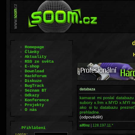
Homepage
Články
Aktuality
RSS ze světa
E-shop
Download
HackForum
Diskuze
BugTrack
databaza
Seznam BT
Odkazy
kamarat mi poslal databazu
Konference
subory x.frm x.MYD x.MYI ne
Projekty
ako si tu databazu prezre
O nás
prehladne.
(odpovědět)
alf0nz
|
128.197.11.*
.
Přihlášení
L
o
gin: