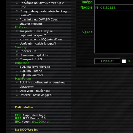
Jmé
n
o:
Pozvánka na OWASP meetup v
Na
d
pis:
Brně
Co nyní dělají zakladatelé hacking
portálů?
Pozvánka na OWASP Czech
chapter meeting
IT Právo:
Jak poslat Email, aby se
V
z
kaz:
nejednalo o spam?
Konverzace na ICQ jako důkaz.
Uveřejnění cizích fotografií
Soubory:
Phoenix 2.5
Crimeware Exploit Kit
Crimepack 3.1.3
No
BugTrack:
SQLi na listyprahy1.cz
SQLi na Florenc
SQLi na kacov.cz
HackForum:
Sciolink a pořizování screenshotu
obrazovky
Dark Web - zkušenosti
Detekce HW keyloggeru
Další služby:
BBC:
Supported Tags
RSS:
RSS Feeds v2.0
IRC:
#soom
(irc.2600.net)
Na SOOM.cz je: