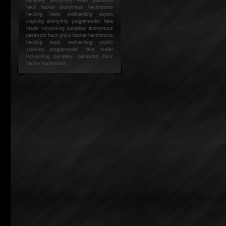
hack
hacker anonymous hackforums
hacking
heslo webhacking exploit
cracking anonymity programování fake
mailer lockpicking bumpkey anonymous
password hack proxy hacker hackforums
hacking heslo webhacking exploit
cracking programování fake mailer
lockpicking bumpkey password hack
hacker
hackforums