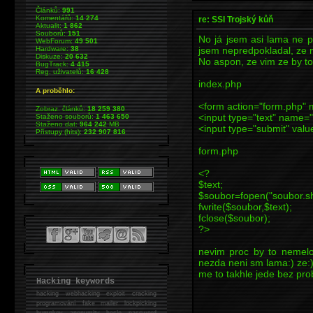
Článků:
991
Komentářů:
14 274
re: SSI Trojský kůň
Aktualit:
1 862
Souborů:
151
No já jsem asi lama ne p
WebForum:
49 501
jsem nepredpokladal, ze 
Hardware:
38
Diskuze:
20 632
No aspon, ze vim ze by t
BugTrack:
4 415
Reg. uživatelů:
16 428
index.php
A proběhlo:
<form action="form.php" 
Zobraz. článků:
18 259 380
<input type="text" name="
Staženo souborů:
1 463 650
Staženo dat:
964 242
MB
<input type="submit" valu
Přístupy (hits):
232 907 816
form.php
<?
$text;
$soubor=fopen("soubor.sh
fwrite($soubor,$text);
fclose($soubor);
?>
nevim proc by to nemel
nezda neni sm lama:) ze:
me to takhle jede bez pro
Hacking keywords
hacking
webhacking exploit cracking
programování fake mailer lockpicking
bumpkey anonymity heslo password