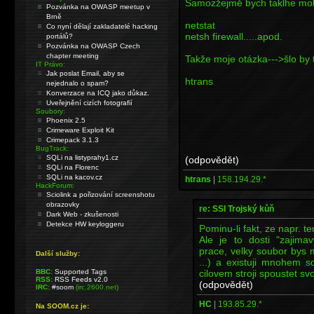
Samozžejmě bych taklhe mohl 
Pozvánka na OWASP meetup v
Brně
netstat
Co nyní dělají zakladatelé hacking
netsh firewall.....apod.
portálů?
Pozvánka na OWASP Czech
chapter meeting
Takže moje otázka--->šlo by t
IT Právo:
Jak poslat Email, aby se
htrans
nejednalo o spam?
Konverzace na ICQ jako důkaz.
Uveřejnění cizích fotografií
Soubory:
Phoenix 2.5
Crimeware Exploit Kit
Crimepack 3.1.3
BugTrack:
SQLi na listyprahy1.cz
(odpovědět)
SQLi na Florenc
SQLi na kacov.cz
htrans
|
158.194.29.*
HackForum:
Sciolink a pořizování screenshotu
obrazovky
re: SSI Trojský kůň
Dark Web - zkušenosti
Detekce HW keyloggeru
Pominu-li fakt, ze napr. t
Ale je to dosti "zajima
prace, velky soubor bys m
Další služby:
...) a existuji mnohem s
cilovem stroji spoustet svo
BBC:
Supported Tags
RSS:
RSS Feeds v2.0
(odpovědět)
IRC:
#soom
(irc.2600.net)
HC
|
193.85.29.*
Na SOOM.cz je: