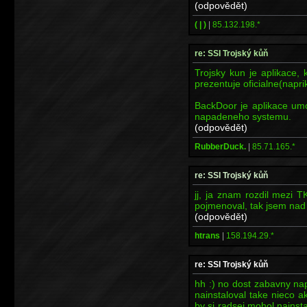
(odpovědět)
( | )
|
85.132.198.*
re: SSI Trojský kůň
Trojsky kun je aplikace, 
prezentuje oficialne(napri
BackDoor je aplikace um
napadeneho systemu.
(odpovědět)
RubberDuck.
|
85.71.165.*
re: SSI Trojský kůň
jj, ja znam rozdil mezi 
pojmenoval, tak jsem nad
(odpovědět)
htrans
|
158.194.29.*
re: SSI Trojský kůň
hh :) no dost zabavny n
nainstaloval take nieco 
by si radsej mohol nainst