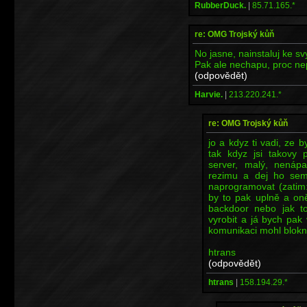
RubberDuck.
|
85.71.165.*
re: OMG Trojský kůň
No jasne, nainstaluj ke sv
Pak ale nechapu, proc nep
(odpovědět)
Harvie.
|
213.220.241.*
re: OMG Trojský kůň
jo a kdyz ti vadi, ze 
tak kdyz jsi takovy 
server, malý, nenáp
rezimu a dej ho sem
naprogramovat (zatim:
by to pak uplně a on
backdoor nebo jak t
vyrobit a já bych pak 
komunikaci mohl bloknou
htrans
(odpovědět)
htrans
|
158.194.29.*