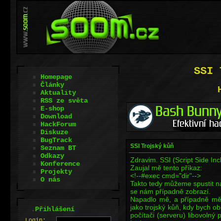
SSI 
Homepage
Články
Aktuality
RSS ze světa
E-shop
Download
HackForum
Diskuze
BugTrack
SSI Trojský kůň
Seznam BT
Odkazy
Zdravim. SSI (Script Side Inc
Konference
Zaujal mě tento příkaz:
Projekty
<!--#exec cmd="dir"-->
O nás
Takto tedy můžeme spustit na
se nám případně zobrazí.
Napadlo mě, a případně mě 
jako trojský kůň, kdy bych o
.
Přihlášení
počítači (serveru) libovolný
L
o
gin: