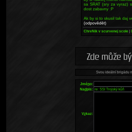
sa SRAT (sry za vyraz) s
dost zabavny :P
Ak by si to skusil tak daj 
(odpovědět)
ChreNik v scurvenej scole
|
Svou ideální brigádu 
Jmé
n
o:
Na
d
pis:
V
z
kaz: