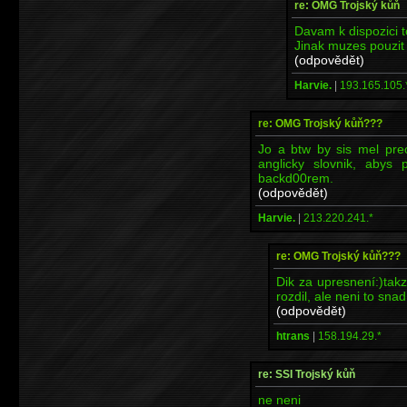
re: OMG Trojský kůň
Davam k dispozici 
Jinak muzes pouzit
(odpovědět)
Harvie.
|
193.165.105.
re: OMG Trojský kůň???
Jo a btw by sis mel prec
anglicky slovnik, abys 
backd00rem.
(odpovědět)
Harvie.
|
213.220.241.*
re: OMG Trojský kůň???
Dik za upresnení:)takz
rozdil, ale neni to sna
(odpovědět)
htrans
|
158.194.29.*
re: SSI Trojský kůň
ne neni