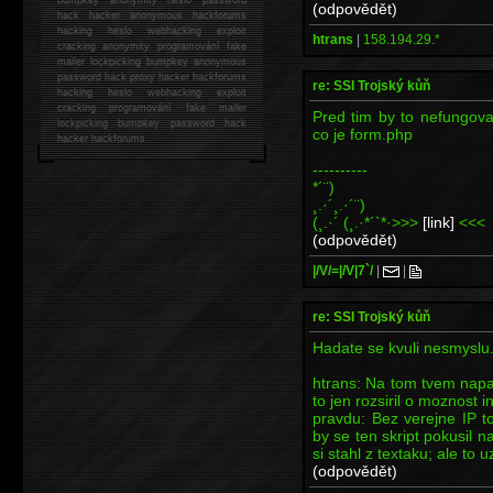
(odpovědět)
hack
hacker anonymous hackforums
hacking
heslo webhacking exploit
htrans
|
158.194.29.*
cracking anonymity programování fake
mailer lockpicking bumpkey anonymous
password hack proxy hacker hackforums
re: SSI Trojský kůň
hacking heslo webhacking exploit
cracking programování fake mailer
Pred tim by to nefungova
lockpicking bumpkey password hack
co je form.php
hacker
hackforums
----------
*´¨)
¸.·´¸.·´¨)
(¸.·´ (¸.·*´`*·>>>
[link]
<<<
(odpovědět)
|/V/=|/V|7`/
|
|
re: SSI Trojský kůň
Hadate se kvuli nesmyslu
htrans: Na tom tvem napad
to jen rozsiril o moznos
pravdu: Bez verejne IP t
by se ten skript pokusil n
si stahl z textaku; ale to
(odpovědět)