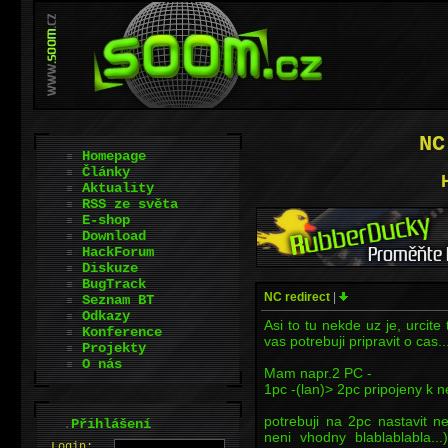
NC
Homepage
Články
Aktuality
RSS ze světa
E-shop
Download
HackForum
Diskuze
BugTrack
NC redirect
|
Seznam BT
Odkazy
Asi to tu nekde uz je, urcite
Konference
vas potrebuji pripravit o cas..
Projekty
O nás
Mam napr.2 PC -
1pc -(lan)> 2pc pripojeny k n
potrebuji na 2pc nastavit n
.
Přihlášení
neni vhodny blablablabla.
L
o
gin: