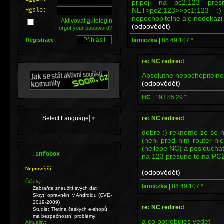
pripoji na pc2:123 pre
NET>pc2:123>>pc1:123 :
H
e
slo:
nepochopitelne ale nedokazi to
Aktivovat
a
utologin
(odpovědět)
Forgot your password?
lamiczka
|
86.49.107.*
Registrace
re: NC redirect
Absolutne nepochopitelne
(odpovědět)
HC
|
193.85.29.*
Select Language
▼
re: NC redirect
dobre :) rekneme ze se n
(neni pred nim router-n
(nejlepe NC) a poslouchat 
.
Infobox
na 123 presune to na PC2 
Nejnovější:
(odpovědět)
Články:
lamiczka
|
86.49.107.*
Zabraňte zneužití svých dat
Skrytí oprávnění v Androidu (CVE-
2019-2089)
re: NC redirect
Studie: Třetina českých e-shopů
má bezpečnostní problémy!
a co potrebujes vedet
Aktuality: