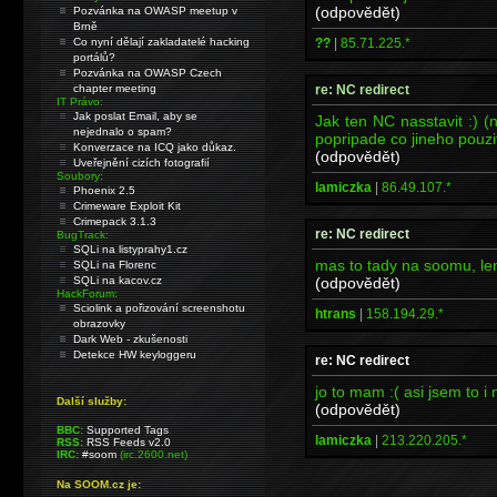
(odpovědět)
Pozvánka na OWASP meetup v
Brně
??
|
85.71.225.*
Co nyní dělají zakladatelé hacking
portálů?
Pozvánka na OWASP Czech
re: NC redirect
chapter meeting
IT Právo:
Jak poslat Email, aby se
Jak ten NC nasstavit :) (n
nejednalo o spam?
popripade co jineho pouzit
Konverzace na ICQ jako důkaz.
(odpovědět)
Uveřejnění cizích fotografií
Soubory:
lamiczka
|
86.49.107.*
Phoenix 2.5
Crimeware Exploit Kit
Crimepack 3.1.3
re: NC redirect
BugTrack:
SQLi na listyprahy1.cz
mas to tady na soomu, len
SQLi na Florenc
(odpovědět)
SQLi na kacov.cz
HackForum:
Sciolink a pořizování screenshotu
htrans
|
158.194.29.*
obrazovky
Dark Web - zkušenosti
Detekce HW keyloggeru
re: NC redirect
jo to mam :( asi jsem to i n
Další služby:
(odpovědět)
BBC:
Supported Tags
lamiczka
|
213.220.205.*
RSS:
RSS Feeds v2.0
IRC:
#soom
(irc.2600.net)
Na SOOM.cz je: