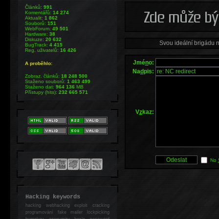
Článků:
991
Komentářů:
14 274
Aktualit:
1 862
Souborů:
151
WebForum:
49 501
Hardware:
38
Diskuze:
20 632
Svou ideální brigádu 
BugTrack:
4 415
Reg. uživatelů:
16 426
Jmé
n
o:
A proběhlo:
Na
d
pis:
Zobraz. článků:
18 248 500
Staženo souborů:
1 463 499
Staženo dat:
964 136
MB
Přístupy (hits):
232 665 571
V
z
kaz:
No
Hacking keywords
hacking
webhacking exploit cracking
programování fake mailer lockpicking
bumpkey anonymity heslo password