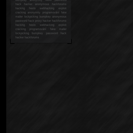
hack
hacker anonymous hackforums
hacking
heslo webhacking exploit
cracking anonymity programování fake
mailer lockpicking bumpkey anonymous
password hack proxy hacker hackforums
hacking heslo webhacking exploit
cracking programování fake mailer
lockpicking bumpkey password hack
hacker
hackforums