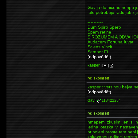
Gav ja do niceho neripu 
,ale potrebuju radu jak zij
----------
Dum Spiro Spero
Spem retine
S ROZUMEM A ODVAHO
Audacem Fortuna Iuvat
Sciens Vincit
Semper Fi
(odpovědět)
kasper
|
|
re: skolni sit
kasper : vetsinou bejva 
(odpovědět)
Gav
|
118422254
re: skolni sit
nmapem zkusim jen si naj
jedna otazka v nastaven
pripojeni proste tam neni
zakazanou editaci registru