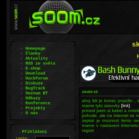
s
Homepage
Články
Aktuality
RSS ze světa
E-shop
Download
HackForum
Diskuze
BugTrack
skolni sit
Seznam BT
Odkazy
ahoj lidi je konec prazdin ,
Konference
mame tyto zasuvky
[link]
Projekty
prinesl jsem si kabel a note
O nás
pohode ,ale na internet se n
zeptat je moznost tento se
mame v nastaveni internet
registr
.
Přihlášení
L
o
gin: