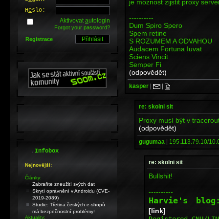
je moznost zijstit proxy ser
H
e
slo:
----------
Aktivovat
a
utologin
Dum Spiro Spero
Forgot your password?
Spem retine
Registrace
S ROZUMEM A ODVAHOU
Audacem Fortuna Iuvat
Sciens Vincit
Semper Fi
(odpovědět)
kasper
|
|
re: skolni sit
Proxy musí být v tracerou
(odpovědět)
gugumaa
|
195.113.79.10/10.0
.
Infobox
re: skolni sit
Nejnovější:
Bullshit!
Články:
Zabraňte zneužití svých dat
----------
Skrytí oprávnění v Androidu (CVE-
2019-2089)
Harvie's blo
Studie: Třetina českých e-shopů
[link]
má bezpečnostní problémy!
Aktuality:
Registered GNU/LI