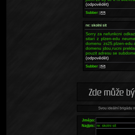
(odpovědět)
Subber
|
re: skolni sit
Sorry za nefunkcni odkaz
sitari z plzen-edu neume
domenu zs25.plzen-edu.c
domenu jdou,rucni prekla
pouzit adresu se subdo
(odpovědět)
Subber
|
Svou ideální brigádu 
Jmé
n
o:
Na
d
pis: