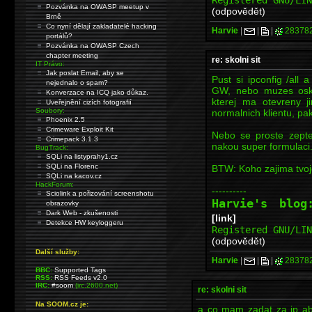
Pozvánka na OWASP meetup v
(odpovědět)
Brně
Co nyní dělají zakladatelé hacking
Harvie
|
|
|
28378
portálů?
Pozvánka na OWASP Czech
chapter meeting
re: skolni sit
IT Právo:
Jak poslat Email, aby se
Pust si ipconfig /all
nejednalo o spam?
GW, nebo muzes oske
Konverzace na ICQ jako důkaz.
kterej ma otevreny ji
Uveřejnění cizích fotografií
Soubory:
normalnich klientu, pa
Phoenix 2.5
Crimeware Exploit Kit
Nebo se proste zepte
Crimepack 3.1.3
nakou super formulaci.
BugTrack:
SQLi na listyprahy1.cz
SQLi na Florenc
BTW: Koho zajima tvo
SQLi na kacov.cz
HackForum:
----------
Sciolink a pořizování screenshotu
Harvie's blo
obrazovky
Dark Web - zkušenosti
[link]
Detekce HW keyloggeru
Registered GNU/LI
(odpovědět)
Další služby:
Harvie
|
|
|
28378
BBC:
Supported Tags
RSS:
RSS Feeds v2.0
IRC:
#soom
(irc.2600.net)
re: skolni sit
Na SOOM.cz je:
a co mam zadat za ip ab