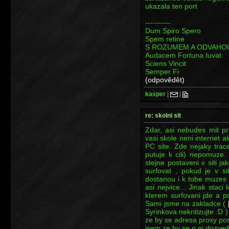
ukazala ten port
----------
Dum Spiro Spero
Spem retine
S ROZUMEM A ODVAHO
Audacem Fortuna Iuvat
Sciens Vincit
Semper Fi
(odpovědět)
kasper
|
|
re: skolni sit
Zdar, asi nebudes mit pr
vasi skole neni internet a
PC site. Zde nejaky trace
putuje k cili) nepomuze
stejne postaveni v siti j
surfovat , pokud je v s
dostanou i k tobe muzes 
asi nejvice... Jinak stac
kterem surfovani jde a p
Sami jsme na zakladce (
Syrinkova nekritizujte :D 
ze by se adresa proxy pos
jsem ze by se o ni dozve