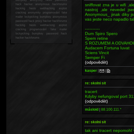
sniffovat zna je u wifi ,
hack
hacker anonymous hackforums
hacking
heslo webhacking exploit
nastroj ,ale nevedel j
cracking anonymity programování fake
Anonymous_ jinak diky js
mailer lockpicking bumpkey anonymous
vas jeste neco napadlo ta
password hack proxy hacker hackforums
hacking heslo webhacking exploit
----------
cracking programování fake mailer
Dum Spiro Spero
lockpicking bumpkey password hack
Spem retine
hacker
hackforums
S ROZUMEM A ODVAHO
Audacem Fortuna Iuvat
Sciens Vincit
Semper Fi
(odpovědět)
kasper
|
|
re: skolni sit
tracert
Kdyby nefungoval port 312
(odpovědět)
másloid
|
88.100.111.*
re: skolni sit
tak ani tracert nepomohl 