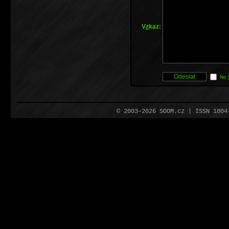
V
z
kaz:
No
© 2003–2026 SOOM.cz | ISSN 180