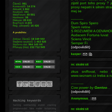
zijstil port toho proxy ? 
Článků:
991
proxy nepatri k silnim st
Komentářů:
14 274
Aktualit:
1 862
mej se
Souborů:
151
WebForum:
49 501
Hardware:
38
----------
Diskuze:
20 632
Dum Spiro Spero
BugTrack:
4 415
Reg. uživatelů:
16 426
Spem retine
S ROZUMEM A ODVAHO
A proběhlo:
Audacem Fortuna Iuvat
Sciens Vincit
Zobraz. článků:
18 249 502
Staženo souborů:
1 463 526
Semper Fi
Staženo dat:
964 143
MB
(odpovědět)
Přístupy (hits):
232 712 549
kasper
|
|
re: skolni sit
zkus sniffovat, nebo 
www.seznam.cz treba a nap
----------
Cow power by
Gentoo
...
(odpovědět)
Anonymous_
|
Hacking keywords
hacking
webhacking exploit cracking
re: skolni sit
programování fake mailer lockpicking
bumpkey anonymity heslo password