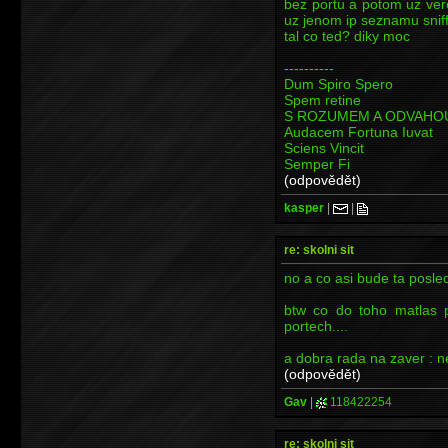
bez portu a potom uz ver
uz jenom ip seznamu snif
tal co ted? diky moc
----------
Dum Spiro Spero
Spem retine
S ROZUMEM A ODVAHO
Audacem Fortuna Iuvat
Sciens Vincit
Semper Fi
(odpovědět)
kasper
|
|
re: skolni sit
no a co asi bude ta posled
btw co do toho matlas p
portech....
a dobra rada na zaver : n
(odpovědět)
Gav
|
118422254
re: skolni sit