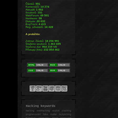
Článků:
991
Komentářů:
14 274
Aktualit:
1 862
Souborů:
151
WebForum:
49 501
Hardware:
38
Diskuze:
20 632
BugTrack:
4 415
Reg. uživatelů:
16 428
A proběhlo:
Zobraz. článků:
18 256 991
Staženo souborů:
1 463 605
Staženo dat:
964 210
MB
Přístupy (hits):
232 854 462
Hacking keywords
hacking
webhacking exploit cracking
programování fake mailer lockpicking
bumpkey anonymity heslo password