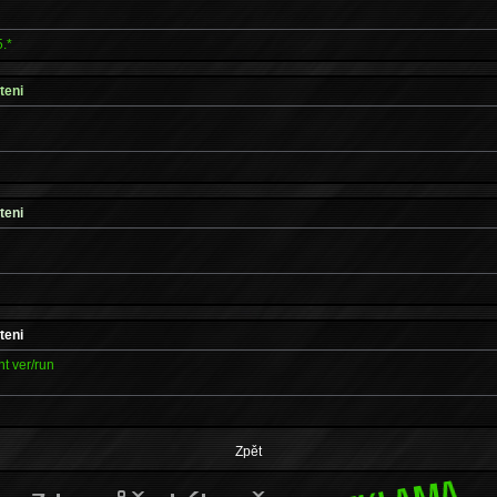
.*
teni
teni
teni
t ver/run
Zpět