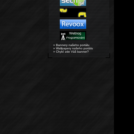
» Bannery našeho portálu
» Wallpapery našeho portálu
» Chybí zde Váš banner?