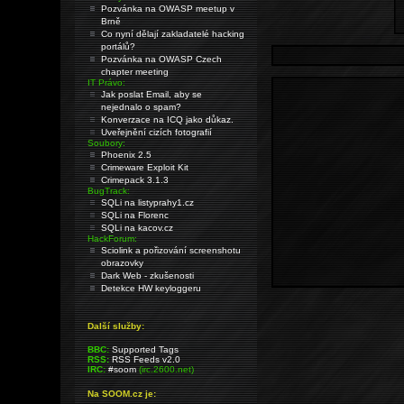
Pozvánka na OWASP meetup v
Brně
Co nyní dělají zakladatelé hacking
portálů?
Pozvánka na OWASP Czech
chapter meeting
IT Právo:
Jak poslat Email, aby se
nejednalo o spam?
Konverzace na ICQ jako důkaz.
Uveřejnění cizích fotografií
Soubory:
Phoenix 2.5
Crimeware Exploit Kit
Crimepack 3.1.3
BugTrack:
SQLi na listyprahy1.cz
SQLi na Florenc
SQLi na kacov.cz
HackForum:
Sciolink a pořizování screenshotu
obrazovky
Dark Web - zkušenosti
Detekce HW keyloggeru
Další služby:
BBC:
Supported Tags
RSS:
RSS Feeds v2.0
IRC:
#soom
(irc.2600.net)
Na SOOM.cz je: