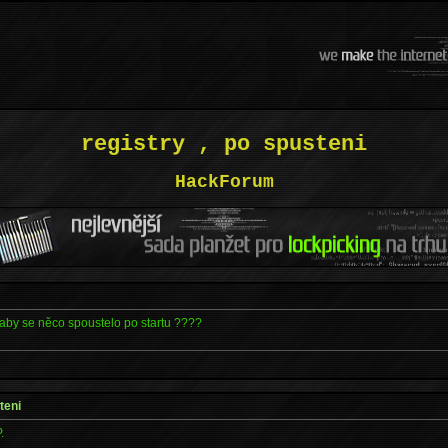
registry , po spusteni
HackForum
aby se něco spoustelo po startu ????
teni
.