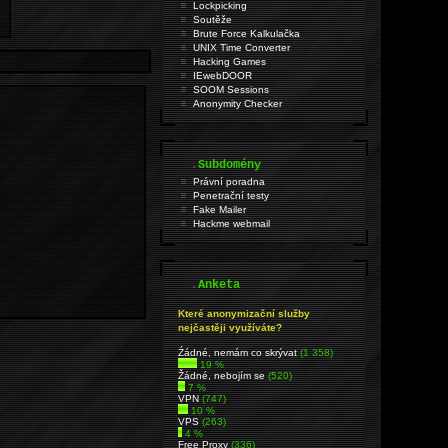
Lockpicking
Soutěže
Brute Force Kalkulačka
UNIX Time Converter
Hacking Games
IEwebDOOR
SOOM Sessions
Anonymity Checker
.
Subdomény
Právní poradna
Penetrační testy
Fake Mailer
Hackme webmail
.
Anketa
Které anonymizační služby
nejčastěji využíváte?
Źádné, nemám co skrývat
(1 358)
19 %
Žádné, nebojím se
(520)
7 %
VPN
(747)
10 %
VPS
(263)
4 %
Free Proxy
(336)