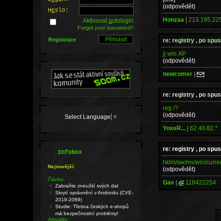
(odpovědět)
H
e
slo:
Honzaa
|
213.195.225
Aktivovat
a
utologin
Forgot your password?
Registrace
re: registry , po spus
jj win XP
(odpovědět)
newcomer
|
re: registry , po spus
reg /?
(odpovědět)
Select Language
▼
YoxeR...
|
62.40.82.*
re: registry , po spus
.
Infobox
hklm/sw/ms/win/curren
Nejnovější:
(odpovědět)
Články:
Gav
|
118422254
Zabraňte zneužití svých dat
Skrytí oprávnění v Androidu (CVE-
2019-2089)
Studie: Třetina českých e-shopů
má bezpečnostní problémy!
Aktuality: