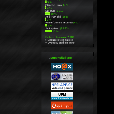
5 %
Placené Proxy
(278)
4 %
Síť TOR
(1 313)
18 %
Jiné P2P sítě
(186)
3 %
Vlastní zombie (botnet)
(492)
7 %
Jiný způsob
(1 843)
25 %
Celkem hlasovalo:
7 336
» Diskuze k této anketě
» Výsledky starších anket
.
Doporučujeme