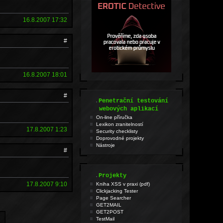
16.8.2007 17:32
#
16.8.2007 18:01
#
.
Penetrační testování
webových aplikací
On-line příručka
Lexikon zranitelností
17.8.2007 1:23
Security checklisty
Doprovodné projekty
Nástroje
#
.
Projekty
17.8.2007 9:10
Kniha XSS v praxi (pdf)
Clickjacking Tester
Page Searcher
GET2MAIL
GET2POST
TestMail