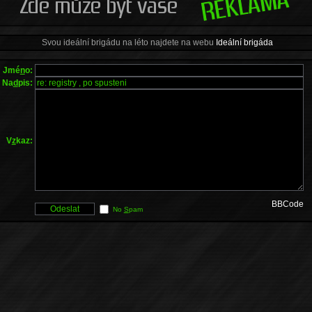
Svou ideální brigádu na léto najdete na webu
Ideální brigáda
Jmé
n
o:
Na
d
pis:
V
z
kaz:
BBCode
No
S
pam