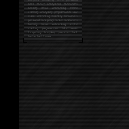
hack
hacker anonymous hackforums
hacking
heslo webhacking exploit
cracking anonymity programování fake
mailer lockpicking bumpkey anonymous
password hack proxy hacker hackforums
hacking heslo webhacking exploit
cracking programování fake mailer
lockpicking bumpkey password hack
hacker
hackforums