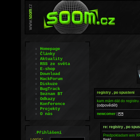
Homepage
Články
Aktuality
RSS ze světa
E-shop
Download
HackForum
Diskuze
BugTrack
registry , po spusteni
Seznam BT
Odkazy
kam mám dát do registru 
Konference
(odpovědět)
Projekty
O nás
newcomer
|
re: registry , po spus
.
Přihlášení
Predpokladam win XP
[link]
L
o
gin: