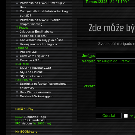
Tomas12345
|
84.21.109.*
Pozvánka na OWASP meetup v
Brně
Co nyní dělají zakladatelé hacking
portálů?
Pozvánka na OWASP Czech
chapter meeting
IT Právo:
Jak poslat Email, aby se
nejednalo o spam?
Konverzace na ICQ jako důkaz.
Svou ideální brigádu 
Uveřejnění cizích fotografií
Soubory:
Phoenix 2.5
Jmé
n
o:
Crimeware Exploit Kit
Crimepack 3.1.3
Na
d
pis:
BugTrack:
SQLi na listyprahy1.cz
SQLi na Florenc
SQLi na kacov.cz
HackForum:
Sciolink a pořizování screenshotu
V
z
kaz:
obrazovky
Dark Web - zkušenosti
Detekce HW keyloggeru
Další služby:
No
BBC:
Supported Tags
RSS:
RSS Feeds v2.0
IRC:
#soom
(irc.2600.net)
Na SOOM.cz je: