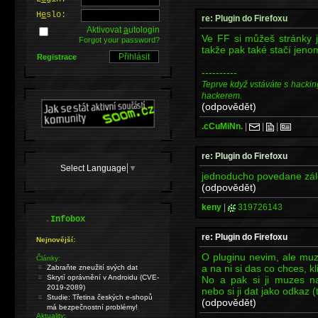
H
e
slo:
re: Plugin do Firefoxu
Aktivovat
a
utologin
Ve FF si můžeš stránky 
Forgot your password?
takže pak také stačí jenom 
Registrace
----------
Teprve když vstáváte s hackin
hackerem.
(odpovědět)
.cCuMiNn.
|
|
|
re: Plugin do Firefoxu
Select Language
▼
jednoducho povedane zál
(odpovědět)
keny
|
319726143
.
Infobox
re: Plugin do Firefoxu
Nejnovější:
O pluginu nevim, ale muze
Články:
a na ni si das co chces, k
Zabraňte zneužití svých dat
Skrytí oprávnění v Androidu (CVE-
No a pak si ji muzes na
2019-2089)
nebo si ji dat jako odkaz (t
Studie: Třetina českých e-shopů
(odpovědět)
má bezpečnostní problémy!
Aktuality: