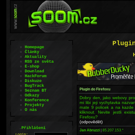
Plugi
Homepage
Články
Aktuality
RSS ze světa
E-shop
Download
HackForum
Diskuze
BugTrack
Plugin do Firefoxu
Seznam BT
Odkazy
Dobry den, jako webovy pro
Konference
mi libi jeji vychytavka nazva
Projekty
mate 9 policek a na kazde 
O nás
kliknout. Nevite jestli ex
Firefoxu?
(odpovědět)
.
Přihlášení
Jan Abruzzi
|
85.207.153.*
L
o
gin: