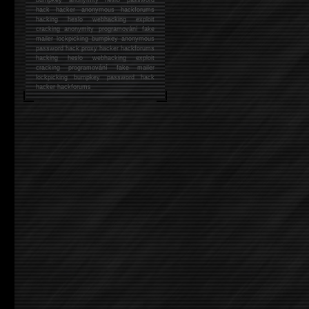
hack
hacker anonymous hackforums
hacking
heslo webhacking exploit
cracking anonymity programování fake
mailer lockpicking bumpkey anonymous
password hack proxy hacker hackforums
hacking heslo webhacking exploit
cracking programování fake mailer
lockpicking bumpkey password hack
hacker
hackforums