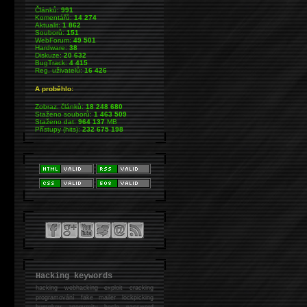
Článků:
991
Komentářů:
14 274
Aktualit:
1 862
Souborů:
151
WebForum:
49 501
Hardware:
38
Diskuze:
20 632
BugTrack:
4 415
Reg. uživatelů:
16 426
A proběhlo:
Zobraz. článků:
18 248 680
Staženo souborů:
1 463 509
Staženo dat:
964 137
MB
Přístupy (hits):
232 675 198
Hacking keywords
hacking
webhacking exploit cracking
programování fake mailer lockpicking
bumpkey anonymity heslo password