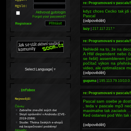
re: Programovani v pascalu
H
e
slo:
kdyz chces Cecko tak jdi 
Aktivovat
a
utologin
Pascal
Forgot your password?
(odpovědět)
Registrace
lazy
|
217.117.217.*
re: Programovani v pascalu
Nehledě na to, že na deco
A HW dependent nebo čas
se řešit) assemblerem (o
počítač výkon na přehrá
video, ale optimalizace mu
Select Language
▼
(odpovědět)
guguma
|
195.113.79.10/10.0.
.
Infobox
re: Programovani v pascalu
Nejnovější:
Pascal sam osebe je dost
, teda v pascale mp3 ned
Články:
maximalne tak zaciatok ...
Zabraňte zneužití svých dat
Skrytí oprávnění v Androidu (CVE-
Ked ostanes pod Win tak
2019-2089)
Studie: Třetina českých e-shopů
(odpovědět)
má bezpečnostní problémy!
Aktuality: