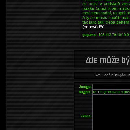
se musí v podstatě znovu
jazyka (snad krom instr
moc neusnadní, to spíš o
A ty se musíš naučit, po
tak jako tak, třeba během
(odpovědět)
guguma
|
195.113.79.10/10.0.
Svou ideální brigádu 
Jmé
n
o:
Na
d
pis:
V
z
kaz: