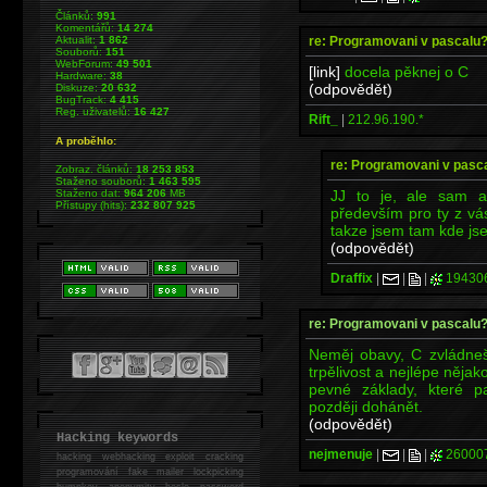
Článků:
991
Komentářů:
14 274
re: Programovani v pascalu
Aktualit:
1 862
Souborů:
151
WebForum:
49 501
[link]
docela pěknej o C
Hardware:
38
(odpovědět)
Diskuze:
20 632
BugTrack:
4 415
Reg. uživatelů:
16 427
Rift_
|
212.96.190.*
A proběhlo:
re: Programovani v pasc
Zobraz. článků:
18 253 853
Staženo souborů:
1 463 595
JJ to je, ale sam a
Staženo dat:
964 206
MB
Přístupy (hits):
232 807 925
především pro ty z vás,
takze jsem tam kde jse
(odpovědět)
Draffix
|
|
|
19430
re: Programovani v pascalu
Neměj obavy, C zvládneš 
trpělivost a nejlépe něja
pevné základy, které p
později dohánět.
(odpovědět)
Hacking keywords
nejmenuje
|
|
|
26000
hacking
webhacking exploit cracking
programování fake mailer lockpicking
bumpkey anonymity heslo password