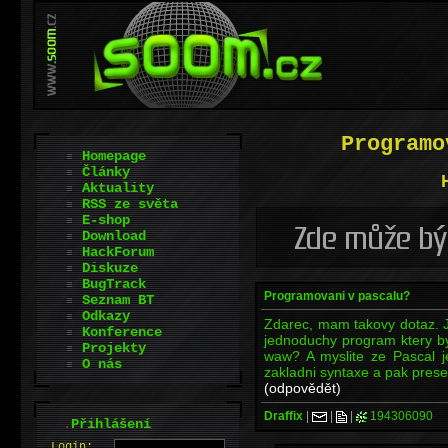
Programo
Homepage
Články
Aktuality
RSS ze světa
E-shop
Download
HackForum
Diskuze
BugTrack
Programovani v pascalu?
Seznam BT
Odkazy
Zdarec, mam takovy dotaz. J
Konference
jednoduchy program ktery b
Projekty
waw? A myslite ze Pascal j
O nás
zakladni syntaxe a pak pres
(odpovědět)
Draffix
|
|
|
194306090
.
Přihlášení
L
o
gin: