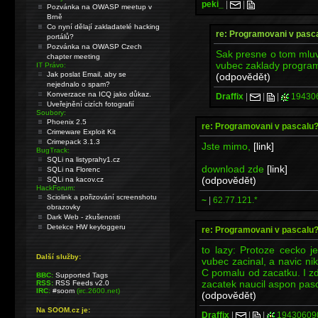
peki_
|
|
Pozvánka na OWASP meetup v
Brně
Co nyní dělají zakladatelé hacking
re: Programovani v pasc
portálů?
Pozvánka na OWASP Czech
Sak presne o tom mluv
chapter meeting
vubec zaklady progra
IT Právo:
Jak poslat Email, aby se
(odpovědět)
nejednalo o spam?
Konverzace na ICQ jako důkaz.
Draffix
|
|
|
19430
Uveřejnění cizích fotografií
Soubory:
Phoenix 2.5
re: Programovani v pascalu
Crimeware Exploit Kit
Crimepack 3.1.3
Jste mimo,
[link]
BugTrack:
SQLi na listyprahy1.cz
download zde
[link]
SQLi na Florenc
(odpovědět)
SQLi na kacov.cz
HackForum:
Sciolink a pořizování screenshotu
~
|
62.77.121.*
obrazovky
Dark Web - zkušenosti
Detekce HW keyloggeru
re: Programovani v pascalu
to lazy: Protoze cecko 
Další služby:
vubec zacinal, a navic ni
C pomalu od zacatku. I z
BBC:
Supported Tags
zacatek naucil aspon pas
RSS:
RSS Feeds v2.0
IRC:
#soom
(irc.2600.net)
(odpovědět)
Na SOOM.cz je:
Draffix
|
|
|
19430609