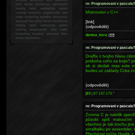
re: Programovani v pascalu
hack
hacker anonymous hackforums
hacking
heslo webhacking exploit
Mistrovstvi v C++
cracking anonymity programování fake
mailer lockpicking bumpkey anonymous
[link]
password hack proxy hacker hackforums
hacking heslo webhacking exploit
(odpovědět)
cracking programování fake mailer
lockpicking bumpkey password hack
denisa_kera
|
hacker
hackforums
re: Programovani v pascalu
Draffix z tvojho hlasu citi
preboha coho sa bojis? pr
ak si skolak mas este m
budes uz zaklady Ccka zv
.
(odpovědět)
j03
|
87.197.170.*
re: Programovani v pascalu
Zrovna C je natolik specif
působí spíš matoucím 
všechno je tak trochu jiné
smalltalku po assembler, 
Přecházet může člověk z