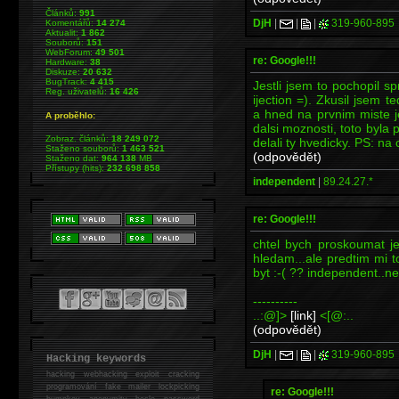
Článků:
991
DjH
|
|
|
319-960-895
Komentářů:
14 274
Aktualit:
1 862
Souborů:
151
WebForum:
49 501
re: Google!!!
Hardware:
38
Diskuze:
20 632
BugTrack:
4 415
Jestli jsem to pochopil s
Reg. uživatelů:
16 426
ijection =). Zkusil jsem 
a hned na prvnim miste 
A proběhlo:
dalsi moznosti, toto byla
Zobraz. článků:
18 249 072
delali ty hvedicky. PS: na
Staženo souborů:
1 463 521
(odpovědět)
Staženo dat:
964 138
MB
Přístupy (hits):
232 698 858
independent
|
89.24.27.*
re: Google!!!
chtel bych proskoumat jeh
hledam...ale predtim mi 
byt :-( ?? independent..
----------
..:@]>
[link]
<[@:..
(odpovědět)
DjH
|
|
|
319-960-895
Hacking keywords
hacking
webhacking exploit cracking
programování fake mailer lockpicking
re: Google!!!
bumpkey anonymity heslo password