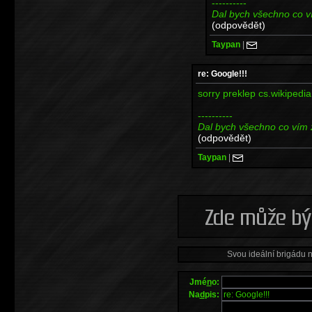
----------
Dal bych všechno co v
(odpovědět)
Taypan
|
re: Google!!!
sorry preklep cs.wikipedia
----------
Dal bych všechno co vím 
(odpovědět)
Taypan
|
Svou ideální brigádu 
Jmé
n
o:
Na
d
pis: