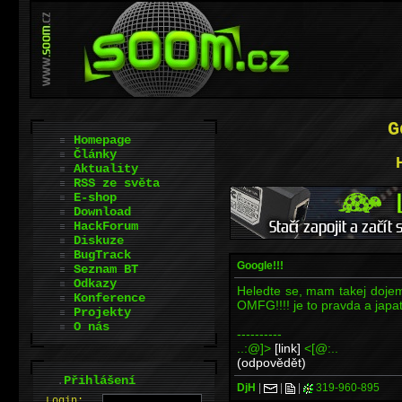
G
Homepage
Články
Aktuality
RSS ze světa
E-shop
Download
HackForum
Diskuze
BugTrack
Google!!!
Seznam BT
Odkazy
Heledte se, mam takej dojem 
Konference
OMFG!!!! je to pravda a japat
Projekty
O nás
----------
..:@]>
[link]
<[@:..
(odpovědět)
.
Přihlášení
DjH
|
|
|
319-960-895
L
o
gin: