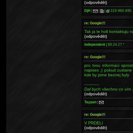
(odpovědět)
DjH
|
|
|
319-960-895
re: Google!!!
Tak ja te holt kontaktuju n
(odpovědět)
independent
|
89.24.27.*
re: Google!!!
pro tvou informaci spros
napises ;) pokud zustane
kde by jsme beznej byly
----------
Dal bych všechno co vím 
(odpovědět)
Taypan
|
re: Google!!!
V PRDELI
(odpovědět)