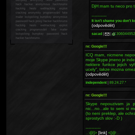
hack
hacker anonymous hackforums
DjH:mam tu neco pro 
hacking
heslo webhacking exploit
cracking anonymity programování fake
----------
mailer lockpicking bumpkey anonymous
It isn't shame you don't k
password hack proxy hacker hackforums
(odpovědět)
hacking heslo webhacking exploit
cracking programování fake mailer
sacad
|
|
30604495
lockpicking bumpkey password hack
hacker
hackforums
re: Google!!!
ICQ mam, nicmene nepouz
moje Skype jmeno je inde
nektere funkce jejich vy
ucely", takze mozna omezil
(odpovědět)
independent
|
89.24.27.*
re: Google!!!
Skype nepouzivam ja p
nic...no...ale to sem si 
(to neni preklep, ale och
sprostych slov :-D )
----------
..:@]>
[link]
<[@:..