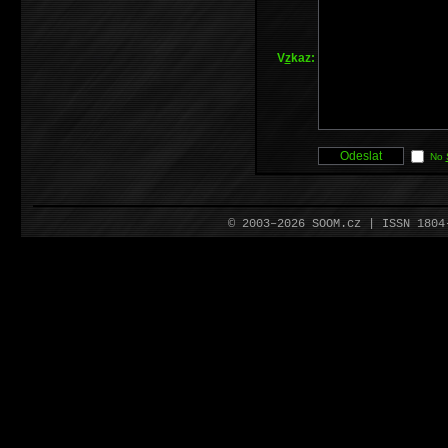
V
z
kaz:
No
© 2003–2026 SOOM.cz | ISSN 180