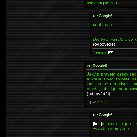
asdfasdf
|
85.70.183.*
re: Google!!!
souhlas :)
----------
Dal bych všechno co v
(odpovědět)
Taypan
|
re: Google!!!
Jakym pravem cesky sedla
a ktere slovo sproste n
jsou stejne negativni a 
nezda, tak at jej nepouziv
(odpovědět)
~
|
62.219.6.*
re: Google!!!
[link]
é_slovo to jen n
vyvadim z omylu ;)