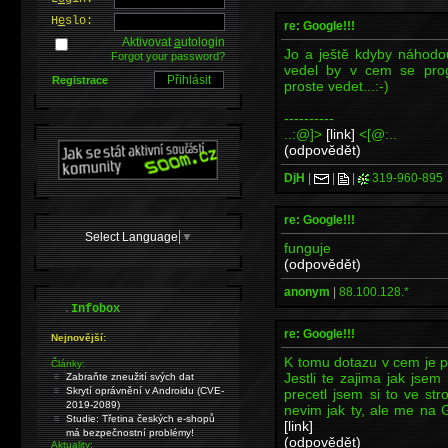
H
e
slo:
re: Google!!!
Aktivovat
a
utologin
Jo a ještě kdyby náhodou
Forgot your password?
vedel by v cem se prog
Registrace
proste vedet...:-)
----------
..:@]>
[link]
<[@:..
(odpovědět)
DjH
|
|
|
319-960-895
re: Google!!!
Select Language
▼
funguje
(odpovědět)
anonym
|
88.100.128.*
.
Infobox
re: Google!!!
Nejnovější:
K tomu dotazu v cem je 
Články:
Jestli te zajima jak jsem 
Zabraňte zneužití svých dat
Skrytí oprávnění v Androidu (CVE-
precetl jsem si to ve st
2019-2089)
nevim jak ty, ale me na Go
Studie: Třetina českých e-shopů
[link]
má bezpečnostní problémy!
(odpovědět)
Aktuality: