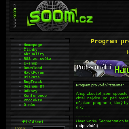
Program pr
Homepage
Články
Aktuality
RSS ze světa
E-shop
Download
HackForum
Diskuze
BugTrack
Program pro volání "zdarma"
Seznam BT
Odkazy
Ahoj, zkoušel jsem spoustu
Konference
chtěl nejvíce po pěti vyto
Projekty
nějakém programu, který by
O nás
díky
----------
Hello world!
Segmentation fa
.
Přihlášení
(odpovědět)
L
o
gin: