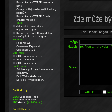
Pozvánka na OWASP meetup v
Brně
Co nyní dělají zakladatelé hacking
portálů?
Pozvánka na OWASP Czech
chapter meeting
IT Právo:
Jak poslat Email, aby se
nejednalo o spam?
Svou ideální brigádu 
Konverzace na ICQ jako důkaz.
Uveřejnění cizích fotografií
Soubory:
Jmé
n
o:
Phoenix 2.5
Na
d
pis:
Crimeware Exploit Kit
Crimepack 3.1.3
BugTrack:
SQLi na listyprahy1.cz
SQLi na Florenc
SQLi na kacov.cz
HackForum:
V
z
kaz:
Sciolink a pořizování screenshotu
obrazovky
Dark Web - zkušenosti
Detekce HW keyloggeru
Další služby:
No
BBC:
Supported Tags
RSS:
RSS Feeds v2.0
IRC:
#soom
(irc.2600.net)
Na SOOM.cz je: