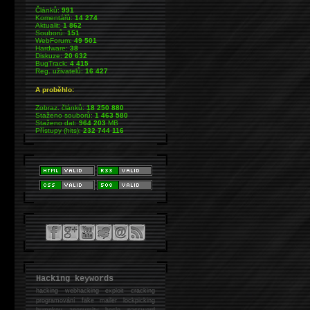
Článků:
991
Komentářů:
14 274
Aktualit:
1 862
Souborů:
151
WebForum:
49 501
Hardware:
38
Diskuze:
20 632
BugTrack:
4 415
Reg. uživatelů:
16 427
A proběhlo:
Zobraz. článků:
18 250 880
Staženo souborů:
1 463 580
Staženo dat:
964 203
MB
Přístupy (hits):
232 744 116
Hacking keywords
hacking
webhacking exploit cracking
programování fake mailer lockpicking
bumpkey anonymity heslo password