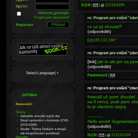
D@N
|
|
223163359
H
e
slo:
Aktivovat
a
utologin
Forgot your password?
re: Program pro volání "zda
Registrace
co uz jsi zkousel?
(odpovědět)
( | )
|
85.132.198.*
re: Program pro volání "zda
[link]
jde to ale jen na pevn
(odpovědět)
Select Language
▼
FantomasS
|
re: Program pro volání "zda
.
Infobox
freecall už jsem zkoušel.
na 5 minut, jinak jsem zko
Nejnovější:
to je všechno stejný..
Články:
----------
Zabraňte zneužití svých dat
Skrytí oprávnění v Androidu (CVE-
Hello world!
Segmentation
2019-2089)
(odpovědět)
Studie: Třetina českých e-shopů
má bezpečnostní problémy!
D@N
|
|
223163359
Aktuality: