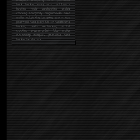
hack
hacker anonymous hackforums
hacking
heslo webhacking exploit
cracking anonymity programování fake
mailer lockpicking bumpkey anonymous
password hack proxy hacker hackforums
hacking heslo webhacking exploit
cracking programování fake mailer
lockpicking bumpkey password hack
hacker
hackforums