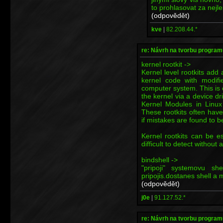
to prohlasovat za nejle
(odpovědět)
kve
|
82.208.44.*
re: Návrh na tvorbu program
kernel rootkit ->
Kernel level rootkits add 
kernel code with modif
computer system. This is
the kernel via a device d
Kernel Modules in Linux
These rootkits often have
if mistakes are found to be
Kernel rootkits can be 
difficult to detect without
bindshell ->
"pripoji" systemovu s
pripojis.dostanes shell a 
(odpovědět)
j0e
|
91.127.52.*
re: Návrh na tvorbu program