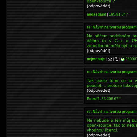
open-source ?
(odpovědět)
asdasdasd
|
195.91.54.*
re: Návrh na tvorbu program
Na něčem podobném prac
dělám to v C++ a PHP
zanedlouho mělo být tu 
(odpovědět)
nejmenuje
|
|
|
26000
re: Návrh na tvorbu program
Tak podle toho co tu v
poustet.... protoze takov
(odpovědět)
Petroff
|
83.208.67.*
re: Návrh na tvorbu program
Ne nebude a ten můj bud
open-source, tak to netu
vhodnou licenci.
(odpovědět)