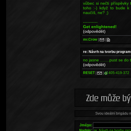
vůbec si nečti příspěvky t
toho :-) když to bude k
naučíš, ne? ;)
----------
Get enlightened!
(odpovědět)
mr.Crow
|
|
re: Návrh na tvorbu program
no jasne ........pust se do
(odpovědět)
RESET
|
|
405-419-372
Svou ideální brigádu 
Jmé
n
o:
Na
d
pis: