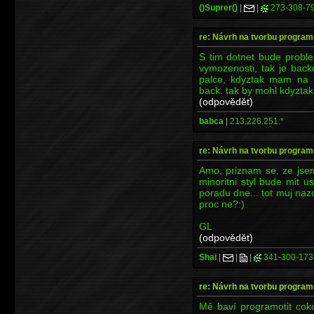
()Suprer()
|
|
273-308-7
re: Návrh na tvorbu program
S tim dotnet bude probl
vymozenosti, tak je back
palce, kdyztak mam na h
back. tak by mohl kdyztak
(odpovědět)
babca
|
213.226.251.*
re: Návrh na tvorbu program
Amo, priznam se, ze jsem
minoritni styl bude mit 
poradu dne... tot muj nazor
proc ne?:)
GL
(odpovědět)
Shai
|
|
|
341-300-173
re: Návrh na tvorbu program
Mě baví programotit coko