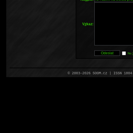
V
z
kaz:
No
© 2003–2026 SOOM.cz | ISSN 180