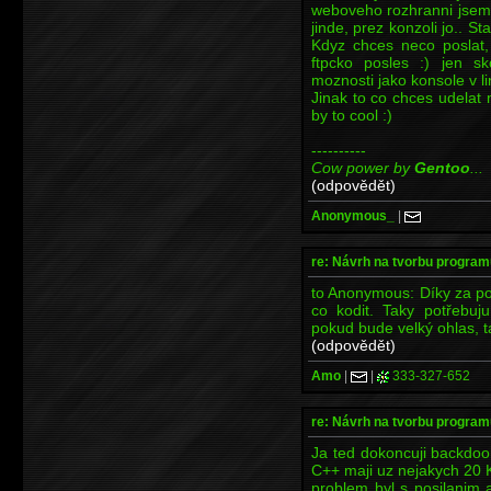
weboveho rozhranni jsem t
jinde, prez konzoli jo.. S
Kdyz chces neco poslat,
ftpcko posles :) jen 
moznosti jako konsole v li
Jinak to co chces udelat 
by to cool :)
----------
Cow power by
Gentoo
...
(odpovědět)
Anonymous_
|
re: Návrh na tvorbu program
to Anonymous: Díky za p
co kodit. Taky potřebuj
pokud bude velký ohlas, t
(odpovědět)
Amo
|
|
333-327-652
re: Návrh na tvorbu program
Ja ted dokoncuji backdoo
C++ maji uz nejakych 20 K
problem byl s posilanim 