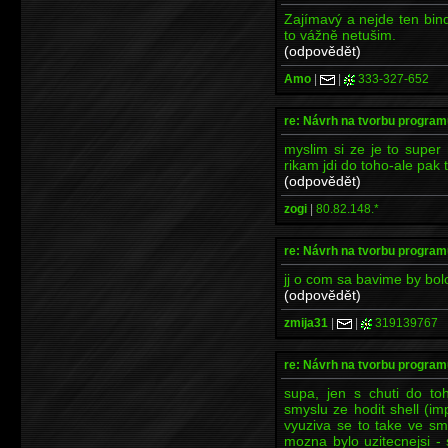
Zajímavý a nejde ten bin
to vážně netušim.
(odpovědět)
Amo
|
|
333-327-652
re: Návrh na tvorbu program
myslim si ze je to super
rikam jdi do toho-ale pak
(odpovědět)
zogi
|
80.82.148.*
re: Návrh na tvorbu program
jj o com sa bavime by bol
(odpovědět)
zmija31
|
|
319139767
re: Návrh na tvorbu program
supa, jen s chuti do to
smyslu ze hodit shell (imp
vyuziva se to take ve sm
mozna bylo uzitecnejsi -