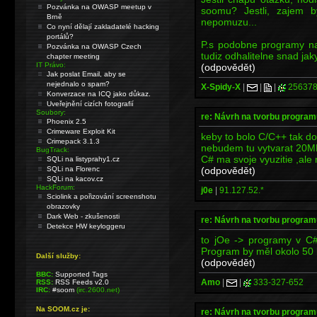
Pozvánka na OWASP meetup v
soomu? Jestli, zajem by
Brně
nepomuzu...
Co nyní dělají zakladatelé hacking
portálů?
P.s podobne programy na 
Pozvánka na OWASP Czech
tudiz odhalitelne snad jak
chapter meeting
IT Právo:
(odpovědět)
Jak poslat Email, aby se
nejednalo o spam?
X-Spidy-X
|
|
|
256378
Konverzace na ICQ jako důkaz.
Uveřejnění cizích fotografií
Soubory:
re: Návrh na tvorbu program
Phoenix 2.5
Crimeware Exploit Kit
keby to bolo C/C++ tak do
Crimepack 3.1.3
nebudem tu vytvarat 20M
BugTrack:
C# ma svoje vyuzitie ,ale
SQLi na listyprahy1.cz
(odpovědět)
SQLi na Florenc
SQLi na kacov.cz
HackForum:
j0e
|
91.127.52.*
Sciolink a pořizování screenshotu
obrazovky
Dark Web - zkušenosti
re: Návrh na tvorbu program
Detekce HW keyloggeru
to jOe -> programy v C#
Program by měl okolo 50
Další služby:
(odpovědět)
BBC:
Supported Tags
Amo
|
|
333-327-652
RSS:
RSS Feeds v2.0
IRC:
#soom
(irc.2600.net)
Na SOOM.cz je:
re: Návrh na tvorbu program