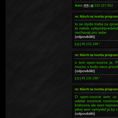
Amo
|
|
333-327-652
re: Návrh na tvorbu program
to se stydis treba za zp
to nekdo vylepsit/predela
nechavaji pro sebe
(odpovědět)
( | )
|
85.132.198.*
re: Návrh na tvorbu program
o tom open-source je. Po
muzou s kodu neco priuci
(odpovědět)
( | )
|
85.132.198.*
re: Návrh na tvorbu program
O open-source sem uz 
udelat moznost rozsirova
knihovna ale neni nejmen
jakej sem vymyslel ja by chv
(odpovědět)