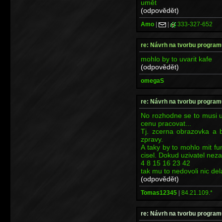
umět
(odpovědět)
Amo
|
|
333-327-652
re: Návrh na tvorbu program
mohlo by to uvarit kafe
(odpovědět)
omegaS
re: Návrh na tvorbu program
No rozhodne se to musi u
cenu pracovat...
Tj. zcerna obrazovka a
zpravy.
A taky by to mohlo mit fu
cisel. Dokud uzivatel nez
4 8 15 16 23 42
tak mu to nedovoli nic dela
(odpovědět)
Tomas12345
|
84.21.109.*
re: Návrh na tvorbu program