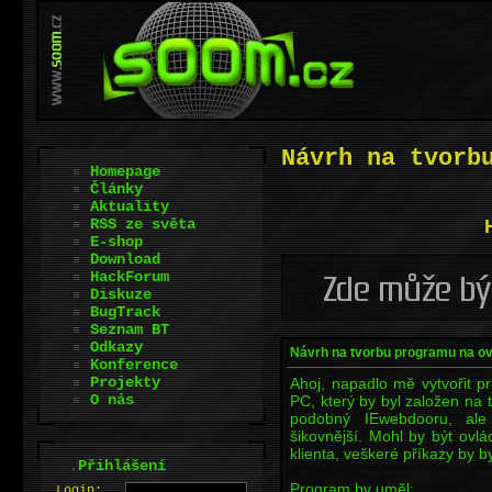
Návrh na tvorb
Homepage
Články
Aktuality
RSS ze světa
E-shop
Download
HackForum
Diskuze
BugTrack
Seznam BT
Odkazy
Návrh na tvorbu programu na ov
Konference
Projekty
Ahoj, napadlo mě vytvořit 
O nás
PC, který by byl založen na 
podobný IEwebdooru, ale 
šikovnější. Mohl by být ov
klienta, veškeré příkazy by b
.
Přihlášení
Program by uměl:
L
o
gin: