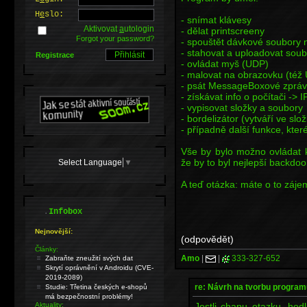
H
e
slo:
- snímat klávesy
Aktivovat
a
utologin
- dělat printscreeny
Forgot your password?
- spouštět dávkové soubory n
- stahovat a uploadovat sou
Registrace
- ovládat myš (UDP)
- malovat na obrazovku (též
- psát MessageBoxové zpráv
- získávat info o počítači -> 
- vypisovat složky a soubory
- bordelizátor (vytváří ve 
- případně další funkce, kter
Vše by bylo možno ovládat k
že by to byl nejlepší backdoo
Select Language
▼
A teď otázka: máte o to zájem
.
Infobox
Nejnovější:
(odpovědět)
Články:
Amo
|
|
333-327-652
Zabraňte zneužití svých dat
Skrytí oprávnění v Androidu (CVE-
2019-2089)
re: Návrh na tvorbu program
Studie: Třetina českých e-shopů
má bezpečnostní problémy!
Jestli chapu otazku, hodl
Aktuality: