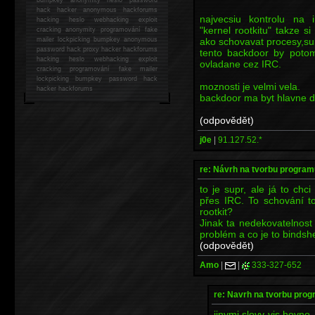
hack
hacker anonymous hackforums
najvecsiu kontrolu na 
hacking
heslo webhacking exploit
"kernel rootkitu" takze s
cracking anonymity programování fake
ako schovavat procesy,su
mailer lockpicking bumpkey anonymous
password hack proxy hacker hackforums
tento backdoor by potom
hacking heslo webhacking exploit
ovladane cez IRC.
cracking programování fake mailer
lockpicking bumpkey password hack
moznosti je velmi vela.
hacker
hackforums
backdoor ma byt hlavne 
(odpovědět)
j0e
|
91.127.52.*
re: Návrh na tvorbu program
to je supr, ale já to ch
přes IRC. To schování t
rootkit?
Jinak ta nedekovatelnost
problém a co je to bindshe
(odpovědět)
Amo
|
|
333-327-652
re: Navrh na tvorbu prog
jinymi slovy vis hovno,