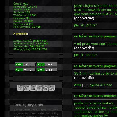
Článků:
991
pozri stojim si za tim ze
Komentářů:
14 274
a co framework ten tam n
Aktualit:
1 862
Souborů:
151
ako som povedal C/C++ a
WebForum:
49 501
(odpovědět)
Hardware:
38
Diskuze:
20 632
BugTrack:
4 415
j0e
|
91.127.52.*
Reg. uživatelů:
16 428
A proběhlo:
re: Návrh na tvorbu program
Zobraz. článků:
18 257 005
v tej prvej vete som nechc
Staženo souborů:
1 463 605
Staženo dat:
964 210
MB
(odpovědět)
Přístupy (hits):
232 854 764
j0e
|
91.127.52.*
re: Návrh na tvorbu program
Spíš mi navrhni co by to 
(odpovědět)
Amo
|
|
333-327-652
re: Návrh na tvorbu program
podla mna by to malo->
Hacking keywords
-vediet bindshell na nejak
hacking
webhacking exploit cracking
-uploadovat subor na masi
programování fake mailer lockpicking
-nedetekovatelne AV.
bumpkey anonymity heslo password