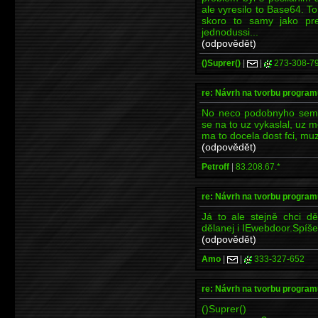
ale vyresilo to Base64. To
skoro to samy jako pre
jednodussi...
(odpovědět)
()Suprer()
|
|
273-308-7
re: Návrh na tvorbu program
No neco podobnyho sem d
se na to uz vykaslal, uz m
ma to docela dost fci, muz
(odpovědět)
Petroff
|
83.208.67.*
re: Návrh na tvorbu program
Já to ale stejně chci dě
dělanej i IEwebdoor.Spíš
(odpovědět)
Amo
|
|
333-327-652
re: Návrh na tvorbu program
()Suprer()