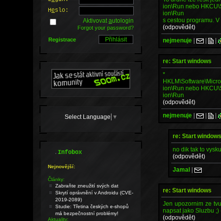
ion\Run nebo HKCU\S
H
e
slo:
ion\Run
s cestou programu. V
Aktivovat
a
utologin
(odpovědět)
Forgot your password?
Registrace
nejmenuje
|
|
|
re: Start windows
*
HKLM\Software\Micro
ion\Run nebo HKCU\S
ion\Run
(odpovědět)
nejmenuje
|
|
|
Select Language
▼
re: Start window
no dik tak to vysk
.
Infobox
(odpovědět)
Nejnovější:
Jamal
|
Články:
Zabraňte zneužití svých dat
re: Start windows
Skrytí oprávnění v Androidu (CVE-
2019-2089)
Jen upozornim ze tvuj
Studie: Třetina českých e-shopů
napsat jako Sluzbu ;)
má bezpečnostní problémy!
(odpovědět)
Aktuality: