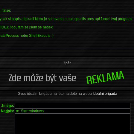
=false;
tak si napis alipkaci ktera je schovana a pak spustis pres api funcki tvuj program
IDE); //doufam ze jsem se nesekl
eateProcess nebo ShellExecute ;)
Zpět
Svou ideální brigádu na léto najdete na webu
Ideální brigáda
Jmé
n
o:
Na
d
pis: