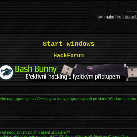
Start windows
HackForum
Ako naprogramujem v C++ aby sa dany program spustil pri starte Windowsu alebo vl
al nebo spustil po přihlášení uživatele??
ednoduše, přidáš do win registru HKCU\Software\Microsoft\Windows\CurrentVers