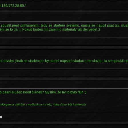
.139/172.28.80.*
pustil pred prihlasenim, tedy se startem systemu, musis se naucit psat tzv. sluz
eni se to da :). Pokud budes mit zajem o materialy tak dej vedet :)
o nevsim. jinak se startem pc by musel napsat ovladac a ne sluzbu, ta se spousti se
psaní služeb hodit článek? Myslím, že by to bylo fajn :)
ackingem a uléháte s myšlenkou na něj, máte šanci být hackerem.
s