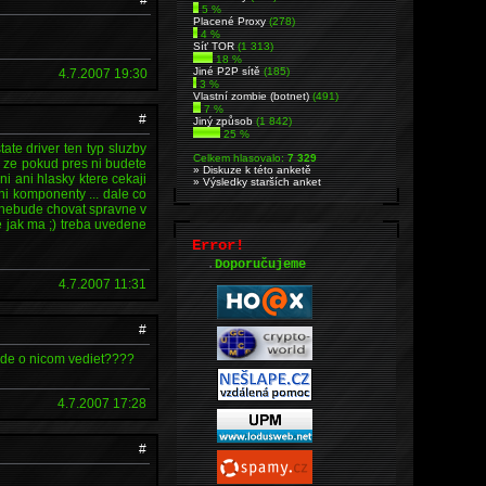
5 %
Placené Proxy
(278)
4 %
Síť TOR
(1 313)
18 %
Jiné P2P sítě
(185)
4.7.2007 19:30
3 %
Vlastní zombie (botnet)
(491)
7 %
#
Jiný způsob
(1 842)
25 %
ate driver ten typ sluzby
Celkem hlasovalo:
7 329
h ze pokud pres ni budete
» Diskuze k této anketě
i ani hlasky ktere cekaji
» Výsledky starších anket
ni komponenty ... dale co
 nebude chovat spravne v
 jak ma ;) treba uvedene
Error!
.
Doporučujeme
4.7.2007 11:31
#
bude o nicom vediet????
4.7.2007 17:28
#