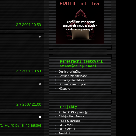
2.7.2007 20:58
#
.
Penetrační testování
webových aplikací
2.7.2007 20:59
On-line příručka
Lexikon zranitelností
Security checklisty
#
Doprovodné projekty
Nástroje
2.7.2007 21:06
.
Projekty
Kniha XSS v praxi (pdf)
Clickjacking Tester
#
Page Searcher
rtu PC to by jsi ho musel
GET2MAIL
GET2POST
TestMail