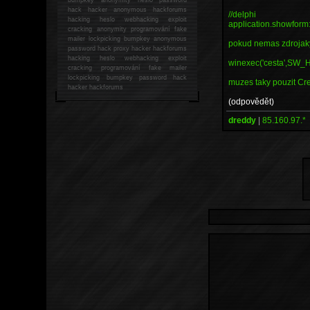
hack
hacker anonymous hackforums
//delphi
hacking
heslo webhacking exploit
application.showform:
cracking anonymity programování fake
mailer lockpicking bumpkey anonymous
pokud nemas zdrojaky 
password hack proxy hacker hackforums
hacking heslo webhacking exploit
winexec('cesta',SW_H
cracking programování fake mailer
lockpicking bumpkey password hack
muzes taky pouzit Cr
hacker
hackforums
(odpovědět)
dreddy
|
85.160.97.*