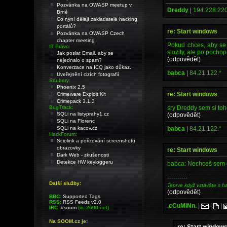
Pozvánka na OWASP meetup v
Dreddy
|
194.228.220
Brně
Co nyní dělají zakladatelé hacking
portálů?
re: Start windows
Pozvánka na OWASP Czech
chapter meeting
Pokud chces, aby se s
IT Právo:
slozity, ale po pochop
Jak poslat Email, aby se
(odpovědět)
nejednalo o spam?
Konverzace na ICQ jako důkaz.
babca
|
84.21.122.*
Uveřejnění cizích fotografií
Soubory:
Phoenix 2.5
re: Start windows
Crimeware Exploit Kit
Crimepack 3.1.3
sry Dreddy sem si toh
BugTrack:
SQLi na listyprahy1.cz
(odpovědět)
SQLi na Florenc
babca
|
84.21.122.*
SQLi na kacov.cz
HackForum:
Sciolink a pořizování screenshotu
obrazovky
re: Start windows
Dark Web - zkušenosti
Detekce HW keyloggeru
babca: Nechceš sem o 
----------
Další služby:
Teprve když vstáváte s h
(odpovědět)
BBC:
Supported Tags
RSS:
RSS Feeds v2.0
.cCuMiNn.
|
|
|
IRC:
#soom
(irc.2600.net)
Na SOOM.cz je:
re: Start window