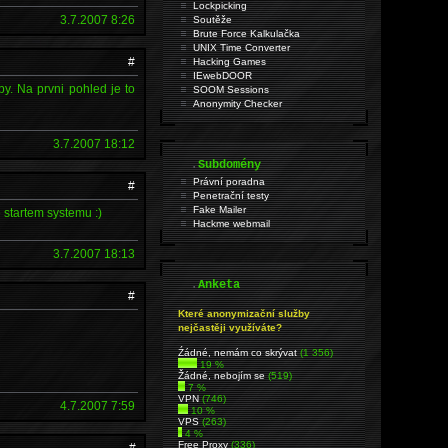
Lockpicking
3.7.2007 8:26
Soutěže
Brute Force Kalkulačka
UNIX Time Converter
#
Hacking Games
IEwebDOOR
by. Na prvni pohled je to
SOOM Sessions
Anonymity Checker
3.7.2007 18:12
.
Subdomény
Právní poradna
#
Penetrační testy
Fake Mailer
 startem systemu :)
Hackme webmail
3.7.2007 18:13
.
Anketa
#
Které anonymizační služby
nejčastěji využíváte?
Źádné, nemám co skrývat
(1 356)
19 %
Žádné, nebojím se
(519)
7 %
VPN
(746)
4.7.2007 7:59
10 %
VPS
(263)
4 %
Free Proxy
(336)
#