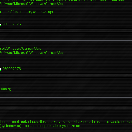
oftware\Microsoft\Windows\CurrentVers
 C++ máš na registry windows api.
260007976
soft\Windows\CurrentVers
oftware\Microsoft\Windows\CurrentVers
260007976
s
usam :))
 programek pokud pouzijes tuto verzi se spusti az po prihlaseni uzivatele ne sta
 (systemovou)... pokud se nepletu ale myslim ze ne