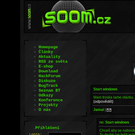
Homepage
Články
Aktuality
RSS ze světa
E-shop
Download
HackForum
Diskuze
BugTrack
Start windows
Seznam BT
Odkazy
Mam troska lame otazku. 
Konference
(odpovědět)
Projekty
O nás
Jamal
|
re: Start windows
.
Přihlášení
Chceš aby se nabootov
To druhé lze řešit j
L
o
gin: