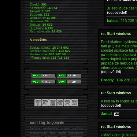
Článků:
991
Jj jestli bude cas t
Komentářů:
14 274
Aktualit:
1 862
(odpovědět)
Souborů:
151
WebForum:
49 501
babca
|
213.235.1
Hardware:
38
Diskuze:
20 632
BugTrack:
4 415
Reg. uživatelů:
16 426
re: Start windows
A proběhlo:
Pred startem systemu 
tam je ;) ale mate pr
Zobraz. článků:
18 249 692
spostet aplikace tak 
Staženo souborů:
1 463 527
na odkliknuti (zastav
Staženo dat:
964 147
MB
Přístupy (hits):
232 718 913
bych doplnil tak v p
pripade ze nebude za
informace pomohou ;
(odpovědět)
Dreddy
|
194.228.220
re: Start windows
A ked sa to spusti az
(odpovědět)
Jamal
|
Hacking keywords
re: Start windows
hacking
webhacking exploit cracking
programování fake mailer lockpicking
zalezi v cem je to naps
bumpkey anonymity heslo password