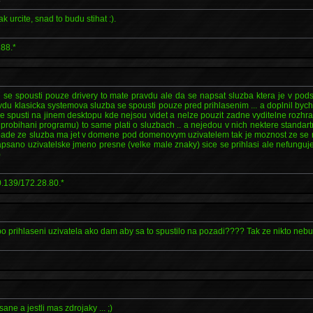
ak urcite, snad to budu stihat :).
88.*
se spousti pouze drivery to mate pravdu ale da se napsat sluzba ktera je v podst
avdu klasicka systemova sluzba se spousti pouze pred prihlasenim ... a doplnil byc
se spusti na jinem desktopu kde nejsou videt a nelze pouzit zadne vyditelne rozhran
i probihani programu) to same plati o sluzbach .. a nejedou v nich nektere standart
ripade ze sluzba ma jet v domene pod domenovym uzivatelem tak je moznost ze se
psano uzivatelske jmeno presne (velke male znaky) sice se prihlasi ale nefunguje
)
.139/172.28.80.*
 po prihlaseni uzivatela ako dam aby sa to spustilo na pozadi???? Tak ze nikto ne
ane a jestli mas zdrojaky ... ;)