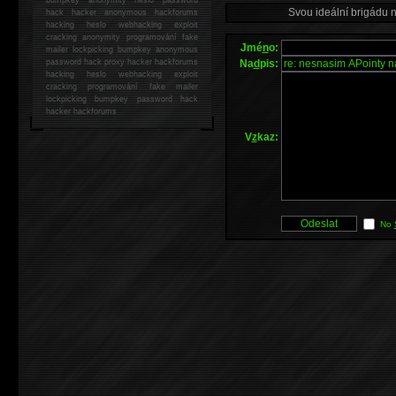
Svou ideální brigádu 
hack
hacker anonymous hackforums
hacking
heslo webhacking exploit
cracking anonymity programování fake
Jmé
n
o:
mailer lockpicking bumpkey anonymous
Na
d
pis:
password hack proxy hacker hackforums
hacking heslo webhacking exploit
cracking programování fake mailer
lockpicking bumpkey password hack
hacker
hackforums
V
z
kaz:
No