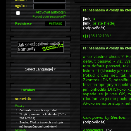
H
e
slo:
re: nesnasim APointy na kter
Aktivovat
a
utologin
Forgot your password?
[link]
a
[link]
priste hledej
Registrace
(odpovědět)
( | )
|
85.132.198.*
re: nesnasim APointy na kter
a co vlastne chces ? Po
default passwd - viz. vy
tam default passwd, tak 
Select Language
▼
listem :-) (klasicky jako na
Pokud chces net, tak n
Zkontroluj DNS, odsniffuj
bezi na upe jinym spektru
jen prihodilo DHCPcko k
.
Infobox
vypada ze je vse OK, z
(doufam ze jsi me pochopil
Nejnovější:
APcko nema pristup k netu
Články:
Zabraňte zneužití svých dat
----------
Skrytí oprávnění v Androidu (CVE-
Cow power by
Gentoo
...
2019-2089)
(odpovědět)
Studie: Třetina českých e-shopů
má bezpečnostní problémy!
Anonymous_
|
Aktuality: