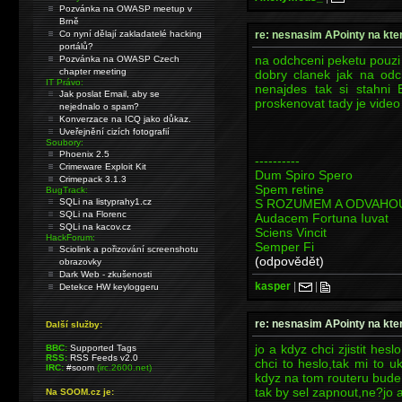
Pozvánka na OWASP meetup v
Brně
re: nesnasim APointy na kter
Co nyní dělají zakladatelé hacking
portálů?
na odchceni peketu pouz
Pozvánka na OWASP Czech
chapter meeting
dobry clanek jak na od
IT Právo:
nenajdes tak si stahni
Jak poslat Email, aby se
proskenovat tady je video
nejednalo o spam?
Konverzace na ICQ jako důkaz.
Uveřejnění cizích fotografií
Soubory:
Phoenix 2.5
----------
Crimeware Exploit Kit
Dum Spiro Spero
Crimepack 3.1.3
Spem retine
BugTrack:
S ROZUMEM A ODVAHO
SQLi na listyprahy1.cz
SQLi na Florenc
Audacem Fortuna Iuvat
SQLi na kacov.cz
Sciens Vincit
HackForum:
Semper Fi
Sciolink a pořizování screenshotu
(odpovědět)
obrazovky
Dark Web - zkušenosti
kasper
|
|
Detekce HW keyloggeru
re: nesnasim APointy na kter
Další služby:
jo a kdyz chci zjistit he
BBC:
Supported Tags
RSS:
RSS Feeds v2.0
chci to heslo,tak mi to u
IRC:
#soom
(irc.2600.net)
kdyz na tom routeru bude 
tak by sel zapnout,ne?jo
Na SOOM.cz je: