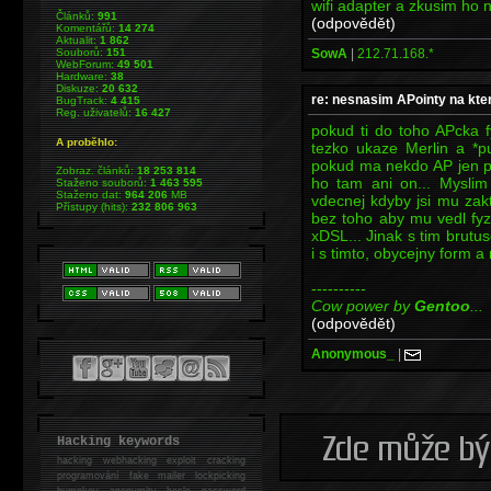
wifi adapter a zkusim ho n
Článků:
991
(odpovědět)
Komentářů:
14 274
Aktualit:
1 862
SowA
|
212.71.168.*
Souborů:
151
WebForum:
49 501
Hardware:
38
Diskuze:
20 632
re: nesnasim APointy na kter
BugTrack:
4 415
Reg. uživatelů:
16 427
pokud ti do toho APcka 
A proběhlo:
tezko ukaze Merlin a *pu
pokud ma nekdo AP jen pr
Zobraz. článků:
18 253 814
ho tam ani on... Myslim 
Staženo souborů:
1 463 595
Staženo dat:
964 206
MB
vdecnej kdyby jsi mu zak
Přístupy (hits):
232 806 963
bez toho aby mu vedl fyz
xDSL... Jinak s tim brut
i s timto, obycejny form a 
----------
Cow power by
Gentoo
...
(odpovědět)
Anonymous_
|
Hacking keywords
hacking
webhacking exploit cracking
programování fake mailer lockpicking
bumpkey anonymity heslo password