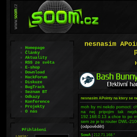
nesnasim APoi
Homepage
Články
Aktuality
RSS ze světa
E-shop
Download
HackForum
Diskuze
BugTrack
Seznam BT
Odkazy
nesnasim APointy na ktery se ne
Konference
Projekty
moh by mi nekdo pomoct: ch
O nás
na nej pripojim tak nejd
192.168.0.13 a chce to po me
sem ze je to router DWL-210
(odpovědět)
.
Přihlášení
SowA
|
212.71.168.*
L
o
gin: