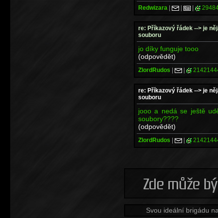
Redwizara
|
|
|
2948
re: Příkazový řádek --> je ně
souboru
jo díky funguje tooo
(odpovědět)
ZlordRudos
|
|
2142144
re: Příkazový řádek --> je ně
souboru
jooo a nedá se ještě udě
soubory????
(odpovědět)
ZlordRudos
|
|
2142144
Svou ideální brigádu n