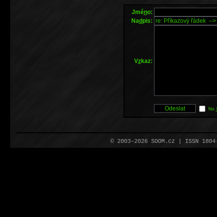
Jmé
n
o:
Na
d
pis:
V
z
kaz:
No
© 2003–2026 SOOM.cz | ISSN 180