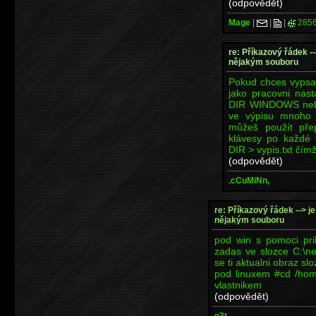
(odpovědět)
Mage
|
|
|
285
re: Příkazový řádek --
nějakým souboru
Pokud chces vypsat
jako pracovni nast
DIR WINDOWS neb
ve výpisu mnoho 
můžeš použít přep
klávesy po každé 
DIR > vypis.txt čím
(odpovědět)
.cCuMiNn,
re: Příkazový řádek --> je
nějakým souboru
pod win s pomoci pri
zadas ve slozce C:\ne
se ti aktualni obraz sl
pod linuxem #cd /home
vlastnikem
(odpovědět)
n3t