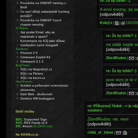
re: Že by tohle? :)
Pozvánka na OWASP meetup v
Brně
A enni mozny, ze s
Co nyní dělají zakladatelé hacking
(odpovědět)
portálů?
Pozvánka na OWASP Czech
Kub@z
|
|
16035
chapter meeting
IT Právo:
Jak poslat Email, aby se
re: Že by tohle? :)
nejednalo o spam?
Konverzace na ICQ jako důkaz.
ne stále nejde 
Uveřejnění cizích fotografií
(odpovědět)
Soubory:
Phoenix 2.5
Crimeware Exploit Kit
ZlordRudos
|
|
Crimepack 3.1.3
BugTrack:
SQLi na listyprahy1.cz
re: Že by tohle? :)
SQLi na Florenc
SQLi na kacov.cz
jooo sory je to 
HackForum:
(odpovědět)
Sciolink a pořizování screenshotu
obrazovky
ZlordRudos
|
|
Dark Web - zkušenosti
Detekce HW keyloggeru
re: Příkazový řádek --> je ně
souboru
Další služby:
ZlordRudos: ne, neni
BBC:
Supported Tags
RSS:
RSS Feeds v2.0
(odpovědět)
IRC:
#soom
(irc.2600.net)
child_of_3dom
|
|
Na SOOM.cz je: