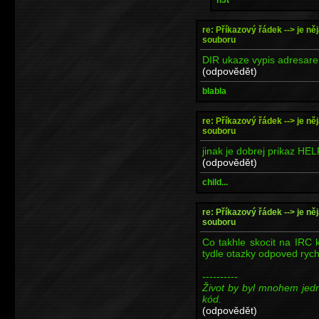
re: Příkazový řádek --> je ně
souboru
DIR ukaze vypis adresare, 
(odpovědět)
blabla
re: Příkazový řádek --> je ně
souboru
jinak je dobrej prikaz HELP
(odpovědět)
child...
re: Příkazový řádek --> je ně
souboru
Co takhle skocit na IRC 
tydle otazky odpoved rychle
----------
Život by byl mnohem jed
kód.
(odpovědět)