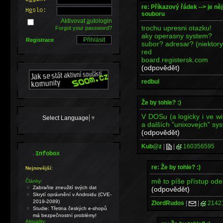
re: Příkazový řádek --> je ně
H
e
slo:
souboru
Aktivovat
a
utologin
trochu upresni otazku!
Forgot your password?
aky operasny system?
Registrace
subor? adresar? (niektory l
red
board.registersk.com
(odpovědět)
redbul
Že by tohle? :)
V DOSu (a logicky i ve wi
Select Language
▼
a dalších "unixovejch" sy
(odpovědět)
Kub@z
|
|
160356595
.
Infobox
re: Že by tohle? :)
Nejnovější:
mě to píše přístup o
Články:
Zabraňte zneužití svých dat
(odpovědět)
Skrytí oprávnění v Androidu (CVE-
2019-2089)
ZlordRudos
|
|
2142
Studie: Třetina českých e-shopů
má bezpečnostní problémy!
Aktuality: