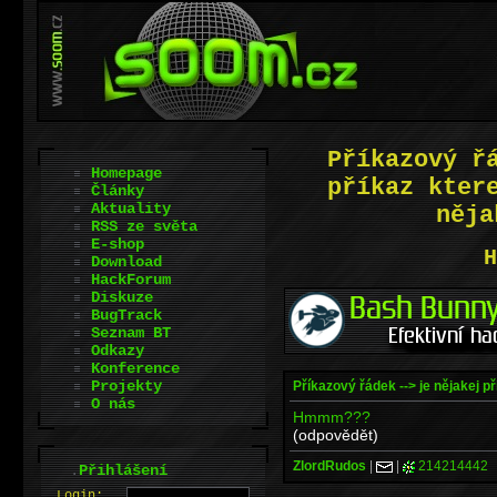
Příkazový ř
Homepage
příkaz kter
Články
Aktuality
něja
RSS ze světa
E-shop
H
Download
HackForum
Diskuze
BugTrack
Seznam BT
Odkazy
Konference
Projekty
Příkazový řádek --> je nějakej p
O nás
Hmmm???
(odpovědět)
ZlordRudos
|
|
214214442
.
Přihlášení
L
o
gin: