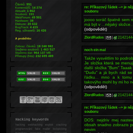
Článků:
991
re: Příkazový řádek --> je ně
Komentářů:
14 274
souboru
Aktualit:
1 862
Souborů:
151
WebForum:
49 501
joooo soráč špatně sem n
Hardware:
38
má být v ...nějaký složce..
Diskuze:
20 632
BugTrack:
4 415
(odpovědět)
Reg. uživatelů:
16 426
ZlordRudos
|
|
2142144
A proběhlo:
Zobraz. článků:
18 248 982
noch ein mal
Staženo souborů:
1 463 517
Staženo dat:
964 137
MB
Přístupy (hits):
232 695 489
Takže vysvětlím to podrob
Je složka která se menuj
další složka "Bum".Taaak 
"Dudu" a já bych rád se
řádku... mno a k tomu
takovýho mohl by mi ho n
(odpovědět)
ZlordRudos
|
|
2142144
re: Příkazový řádek --> je ně
souboru
DOS: nejdriv mej nastev
Hacking keywords
obsah snadno zobrazis pr
hacking
webhacking exploit cracking
nevim
programování fake mailer lockpicking
bumpkey anonymity heslo password