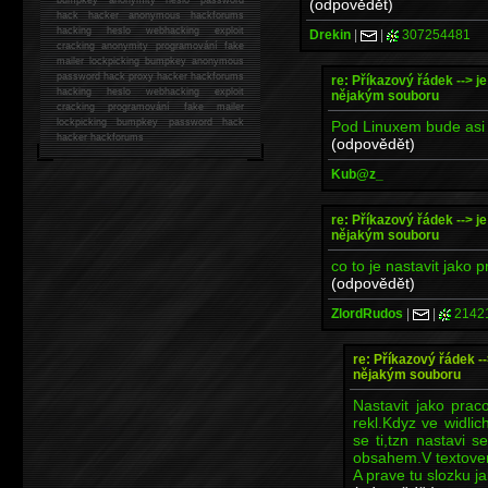
(odpovědět)
hack
hacker anonymous hackforums
hacking
heslo webhacking exploit
Drekin
|
|
307254481
cracking anonymity programování fake
mailer lockpicking bumpkey anonymous
password hack proxy hacker hackforums
re: Příkazový řádek --> je
hacking heslo webhacking exploit
nějakým souboru
cracking programování fake mailer
lockpicking bumpkey password hack
Pod Linuxem bude asi ne
hacker
hackforums
(odpovědět)
Kub@z_
re: Příkazový řádek --> je
nějakým souboru
co to je nastavit jako
(odpovědět)
ZlordRudos
|
|
2142
re: Příkazový řádek --
nějakým souboru
Nastavit jako prac
rekl.Kdyz ve widlic
se ti,tzn nastavi s
obsahem.V textovem
A prave tu slozku j