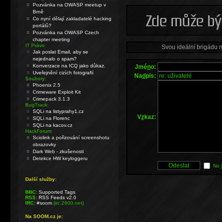
Pozvánka na OWASP meetup v
Brně
Co nyní dělají zakladatelé hacking
portálů?
Pozvánka na OWASP Czech
chapter meeting
IT Právo:
Svou ideální brigádu 
Jak poslat Email, aby se
nejednalo o spam?
Konverzace na ICQ jako důkaz.
Jmé
n
o:
Uveřejnění cizích fotografií
Na
d
pis:
Soubory:
Phoenix 2.5
Crimeware Exploit Kit
Crimepack 3.1.3
BugTrack:
SQLi na listyprahy1.cz
V
z
kaz:
SQLi na Florenc
SQLi na kacov.cz
HackForum:
Sciolink a pořizování screenshotu
obrazovky
Dark Web - zkušenosti
Detekce HW keyloggeru
No
Další služby:
BBC:
Supported Tags
RSS:
RSS Feeds v2.0
IRC:
#soom
(irc.2600.net)
Na SOOM.cz je: