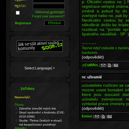
p: Oficiální cestou ne :) 
registrace veřejně známa
H
e
slo:
změně a pokud by do n
Aktivovat
a
utologin
zveřejnit nebo ne, pak by
Forgot your password?
Neoficiální cestou by s
Registrace
několikrát došlo ke krád
rozdával na "portále sp
špatného neudělali - SP :)
----------
Teprve když vstáváte s hackin
hackerem.
(odpovědět)
.cCuMiNn.
|
|
|
Select Language
▼
re: uživatelé
uzivatelske rozhrani se ca
.
Infobox
mozne uvest kontakni inf
ktere jsou soucasti st
Nejnovější:
uzivatelu zverejnovat
vyhledat prave zmineny pr
Články:
(odpovědět)
Zabraňte zneužití svých dat
Skrytí oprávnění v Androidu (CVE-
Emkei
|
|
|
2019-2089)
Studie: Třetina českých e-shopů
má bezpečnostní problémy!
Aktuality: