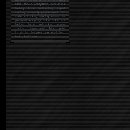
hack
hacker anonymous hackforums
hacking
heslo webhacking exploit
cracking anonymity programování fake
mailer lockpicking bumpkey anonymous
password hack proxy hacker hackforums
hacking heslo webhacking exploit
cracking programování fake mailer
lockpicking bumpkey password hack
hacker
hackforums