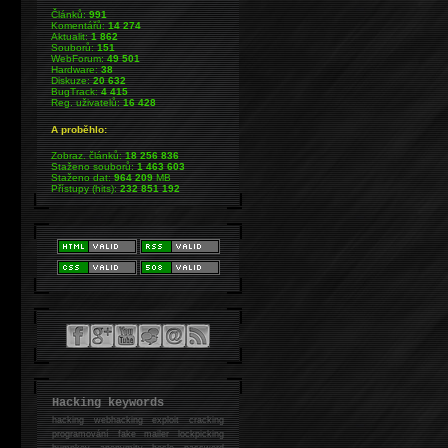
Článků:
991
Komentářů:
14 274
Aktualit:
1 862
Souborů:
151
WebForum:
49 501
Hardware:
38
Diskuze:
20 632
BugTrack:
4 415
Reg. uživatelů:
16 428
A proběhlo:
Zobraz. článků:
18 256 836
Staženo souborů:
1 463 603
Staženo dat:
964 209
MB
Přístupy (hits):
232 851 192
Hacking keywords
hacking
webhacking exploit cracking
programování fake mailer lockpicking
bumpkey anonymity heslo password