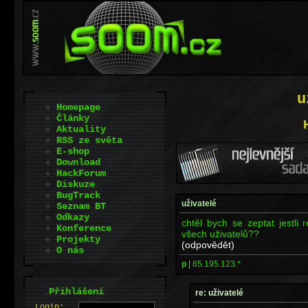
u
Homepage
Články
Aktuality
RSS ze světa
E-shop
Download
HackForum
Diskuze
BugTrack
uživatelé
Seznam BT
Odkazy
chtěl bych se zeptat jestli 
Konference
všech uživatelů??
Projekty
(odpovědět)
O nás
p
|
85.195.123.*
.
Přihlášení
re: uživatelé
L
o
gin: