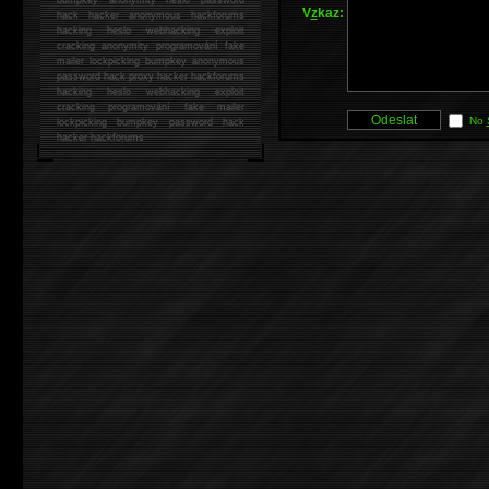
V
z
kaz:
hack
hacker anonymous hackforums
hacking
heslo webhacking exploit
cracking anonymity programování fake
mailer lockpicking bumpkey anonymous
password hack proxy hacker hackforums
hacking heslo webhacking exploit
cracking programování fake mailer
No
lockpicking bumpkey password hack
hacker
hackforums