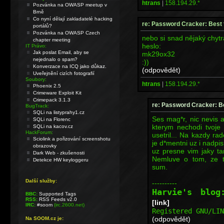
htrans
|
158.194.29.*
Pozvánka na OWASP meetup v
Brně
Co nyní dělají zakladatelé hacking
re: Password Cracker: Best t
portálů?
Pozvánka na OWASP Czech
nebo si snad nějaký chytr
chapter meeting
heslo:
IT Právo:
Jak poslat Email, aby se
mk29ox32
nejednalo o spam?
:))
Konverzace na ICQ jako důkaz.
(odpovědět)
Uveřejnění cizích fotografií
Soubory:
htrans
|
158.194.29.*
Phoenix 2.5
Crimeware Exploit Kit
Crimepack 3.1.3
re: Password Cracker: Be
BugTrack:
SQLi na listyprahy1.cz
Ses mag*r, nic nevis al
SQLi na Florenc
kterym nechodi tvoje 
SQLi na kacov.cz
HackForum:
usetril... Na kazdy r
Sciolink a pořizování screenshotu
je d*mentni uz i nadpis
obrazovky
uz presne vim jaky t
Dark Web - zkušenosti
Nemluve o tom, ze t
Detekce HW keyloggeru
sum.
Další služby:
----------
Harvie's blo
BBC:
Supported Tags
RSS:
RSS Feeds v2.0
[link]
IRC:
#soom
(irc.2600.net)
Registered GNU/LI
(odpovědět)
Na SOOM.cz je: