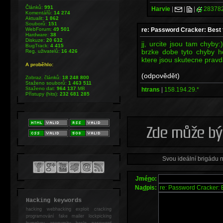
Článků:
991
Harvie
|
|
|
28378
Komentářů:
14 274
Aktualit:
1 862
Souborů:
151
re: Password Cracker: Best t
WebForum:
49 501
Hardware:
38
Diskuze:
20 632
jj, urcite jsou tam chyby:
BugTrack:
4 415
brzke dobe tyto chyby h
Reg. uživatelů:
16 426
ktere jsou skutecne pravd
A proběhlo:
(odpovědět)
Zobraz. článků:
18 248 800
Staženo souborů:
1 463 511
Staženo dat:
964 137
MB
htrans
|
158.194.29.*
Přístupy (hits):
232 681 285
Svou ideální brigádu 
Jmé
n
o:
Na
d
pis:
Hacking keywords
hacking
webhacking exploit cracking
programování fake mailer lockpicking
bumpkey anonymity heslo password