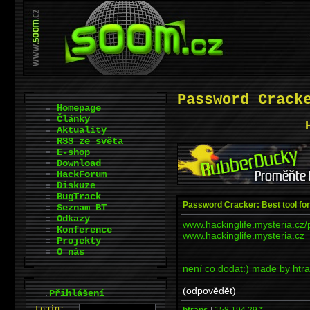
Password Crack
Homepage
Články
Aktuality
RSS ze světa
E-shop
Download
HackForum
Diskuze
BugTrack
Password Cracker: Best tool fo
Seznam BT
Odkazy
www.hackinglife.mysteria.cz
Konference
www.hackinglife.mysteria.cz
Projekty
O nás
není co dodat:) made by htr
(odpovědět)
.
Přihlášení
L
o
gin:
htrans
|
158.194.29.*