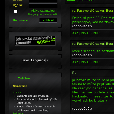
H
e
slo:
re: Password Cracker: Best t
Aktivovat
a
utologin
Forgot your password?
Delas si prdel?? Par minu
Registrace
phisihngovy kod na ziskav
(odpovědět)
XYZ
|
195.113.190.*
re: Password Cracker: Best t
Myslis si snad, ze seznam
(odpovědět)
Select Language
▼
XYZ
|
195.113.190.*
Re
.
Infobox
ja netvrdim, ze to není pr
tak na to může přijít. ale d
Nejnovější:
Ne každýho napadne, že je
Než na mě budete snášet
Články:
hacknutých hesel, že to 
Zabraňte zneužití svých dat
Skrytí oprávnění v Androidu (CVE-
wwwHack bo Brutus:)
2019-2089)
Studie: Třetina českých e-shopů
(odpovědět)
má bezpečnostní problémy!
Aktuality: