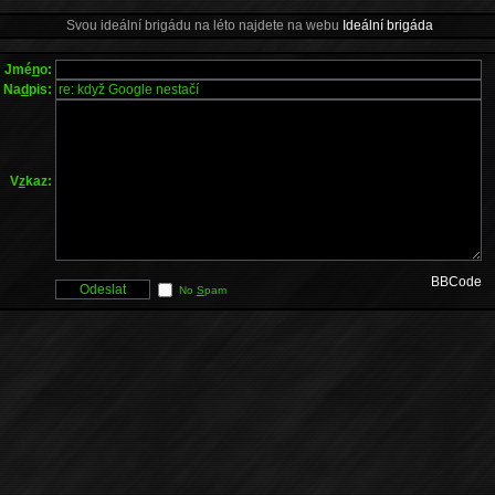
Svou ideální brigádu na léto najdete na webu
Ideální brigáda
Jmé
n
o:
Na
d
pis:
V
z
kaz:
BBCode
No
S
pam