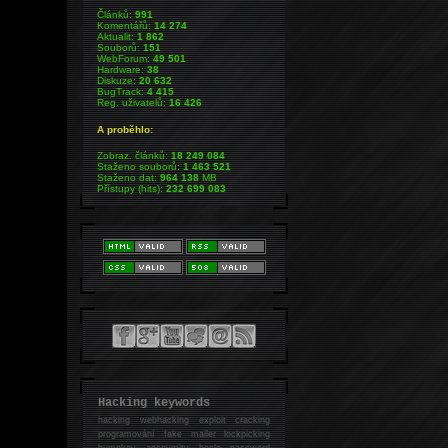
Článků:
991
Komentářů:
14 274
Aktualit:
1 862
Souborů:
151
WebForum:
49 501
Hardware:
38
Diskuze:
20 632
BugTrack:
4 415
Reg. uživatelů:
16 426
A proběhlo:
Zobraz. článků:
18 249 084
Staženo souborů:
1 463 521
Staženo dat:
964 138
MB
Přístupy (hits):
232 699 083
Hacking keywords
hacking
webhacking exploit cracking
programování fake mailer lockpicking
bumpkey anonymity heslo password