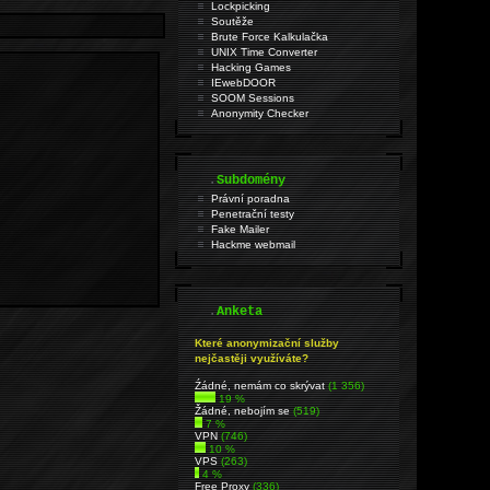
Lockpicking
Soutěže
Brute Force Kalkulačka
UNIX Time Converter
Hacking Games
IEwebDOOR
SOOM Sessions
Anonymity Checker
.
Subdomény
Právní poradna
Penetrační testy
Fake Mailer
Hackme webmail
.
Anketa
Které anonymizační služby
nejčastěji využíváte?
Źádné, nemám co skrývat
(1 356)
19 %
Žádné, nebojím se
(519)
7 %
VPN
(746)
10 %
VPS
(263)
4 %
Free Proxy
(336)