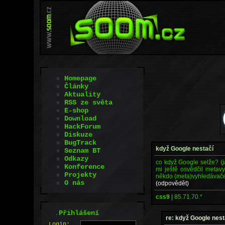
Homepage
Články
Aktuality
RSS ze světa
E-shop
Download
HackForum
Diskuze
BugTrack
když Google nestačí
Seznam BT
Odkazy
co když Google selže? (ja
Konference
mi ještě osvědčil metav
Projekty
někdo (meta)vyhledávače 
O nás
(odpovědět)
css9
|
85.71.70.*
.
Přihlášení
re: když Google nest
L
o
gin: