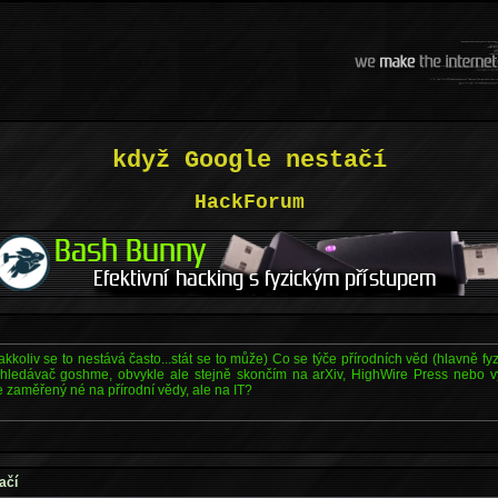
když Google nestačí
HackForum
kkoliv se to nestává často...stát se to může) Co se týče přírodních věd (hlavně fyz
yhledávač goshme, obvykle ale stejně skončím na arXiv, HighWire Press nebo v
zaměřený né na přírodní vědy, ale na IT?
ačí