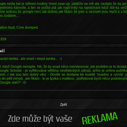
gle selže tak je během hodiny hned zase up, jaktěživ se mě ale nestalo že by goo
ednoho kámoše, a ten se pořád ptá jak najít linky na rapidshare když ddl-ka sel
hle jednou že google není tak dobrej jak říkám že jyxo a seznam jsou lepší a z t
ou zustane....
tion fault. Core dumped.
3359
ačí
arád-lamka...ale snad i slepá lamka... :-)
el, když Google nenajde. Né, že by snad něco neindexoval, ale problém je to dostat n
oogle Scholar - je vyfiltrována většina nevědeckých zdrojů. arXiv je online publika
em...i tak sou tam dobrý věci - člověk se dostane ke kvalitě 'snadno a rychle' 
o do pěti minut)...ale říkám - to je fyzika s matikou...potřeboval bych něco podobnýho 
Google stačí? :-D
Zpět