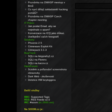
Pozvánka na OWASP meetup v
Brně
Co nyní dělají zakladatelé hacking
portálů?
Pozvánka na OWASP Czech
chapter meeting
IT Právo:
Jak poslat Email, aby se
nejednalo o spam?
Konverzace na ICQ jako důkaz.
Uveřejnění cizích fotografií
Soubory:
Phoenix 2.5
Crimeware Exploit Kit
Crimepack 3.1.3
BugTrack:
SQLi na listyprahy1.cz
SQLi na Florenc
SQLi na kacov.cz
HackForum:
Sciolink a pořizování screenshotu
obrazovky
Dark Web - zkušenosti
Detekce HW keyloggeru
Další služby:
BBC:
Supported Tags
RSS:
RSS Feeds v2.0
IRC:
#soom
(irc.2600.net)
Na SOOM.cz je: