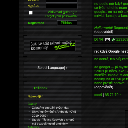
no podle mě když goo
H
e
slo:
se týče tohohle mám j
google.. on na mě tak
Aktivovat
a
utologin
mrtvici, lama je a lam
Forgot your password?
Registrace
----------
Hello world!
Segmenta
(odpovědět)
D@N
|
|
22316
re: když Google nest
no dobré, ten tvůj kam
ad googel --- já mysl
Select Language
▼
Scirus je něco jako G
menším impakt faktor
hodiny, na arXivu je t
nebo prostě opravdu 
(odpovědět)
.
Infobox
css9
|
85.71.70.*
Nejnovější:
Články:
Zabraňte zneužití svých dat
Skrytí oprávnění v Androidu (CVE-
2019-2089)
Studie: Třetina českých e-shopů
má bezpečnostní problémy!
Aktuality: