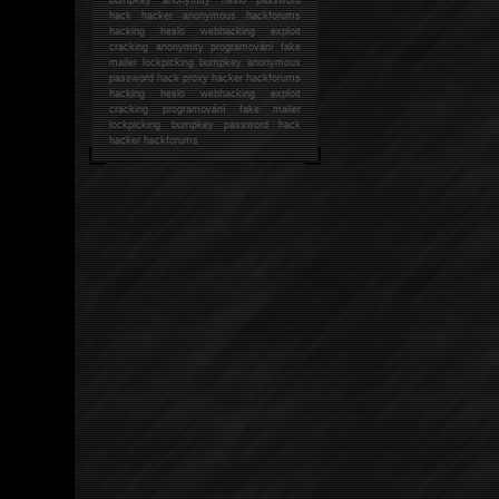
hack
hacker anonymous hackforums
hacking
heslo webhacking exploit
cracking anonymity programování fake
mailer lockpicking bumpkey anonymous
password hack proxy hacker hackforums
hacking heslo webhacking exploit
cracking programování fake mailer
lockpicking bumpkey password hack
hacker
hackforums