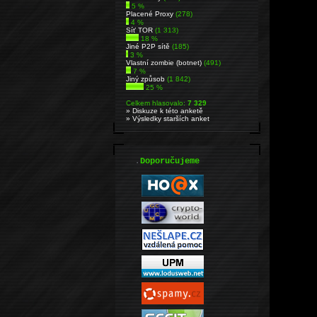
5 %
Placené Proxy
(278)
4 %
Síť TOR
(1 313)
18 %
Jiné P2P sítě
(185)
3 %
Vlastní zombie (botnet)
(491)
7 %
Jiný způsob
(1 842)
25 %
Celkem hlasovalo:
7 329
» Diskuze k této anketě
» Výsledky starších anket
.
Doporučujeme