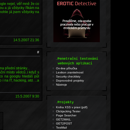
gle nejel, věř mně že co
žou a já vždycky říkám na
ohohle já jsem vždycky na
14.5.2007 21:36
#
.
Penetrační testování
webových aplikací
a přední stránky...
On-line příručka
ční místo vědců..i když s
Lexikon zranitelností
(co na googlu hledáš půl
Security checklisty
i na IT, hacking, atd. ...a
Doprovodné projekty
Nástroje
15.5.2007 9:30
.
Projekty
Kniha XSS v praxi (pdf)
Clickjacking Tester
Page Searcher
GET2MAIL
GET2POST
TestMail