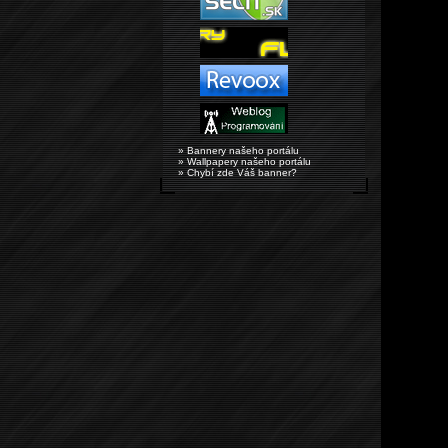
» Bannery našeho portálu
» Wallpapery našeho portálu
» Chybí zde Váš banner?