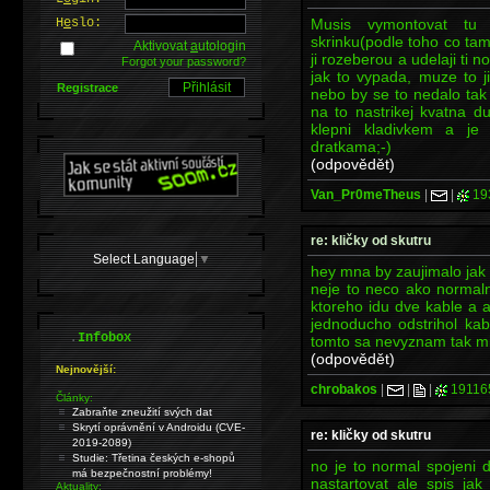
Musis vymontovat tu
H
e
slo:
skrinku(podle toho co tam 
Aktivovat
a
utologin
ji rozeberou a udelaji ti n
Forgot your password?
jak to vypada, muze to ji
Registrace
nebo by se to nedalo tak
na to nastrikej kvatna d
klepni kladivkem a je
dratkama;-)
(odpovědět)
Van_Pr0meTheus
|
|
19
re: kličky od skutru
Select Language
▼
hey mna by zaujimalo jak 
neje to neco ako normaln
ktoreho idu dve kable a 
jednoducho odstrihol ka
.
Infobox
tomto sa nevyznam tak mi 
(odpovědět)
Nejnovější:
chrobakos
|
|
|
19116
Články:
Zabraňte zneužití svých dat
Skrytí oprávnění v Androidu (CVE-
re: kličky od skutru
2019-2089)
Studie: Třetina českých e-shopů
no je to normal spojeni 
má bezpečnostní problémy!
nastartovat ale spis jak
Aktuality: