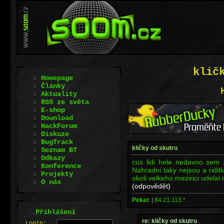
klič
Homepage
Články
Aktuality
RSS ze světa
E-shop
Download
HackForum
Diskuze
BugTrack
kličky od skutru
Seznam BT
Odkazy
cus lidi hele nedavno sem zt
Konference
Nahradni taky nejsou a ridi
Projekty
okoli velkeho mezirici udelal
O nás
(odpovědět)
Pekac
|
84.21.113.*
.
Přihlášení
re: kličky od skutru
L
o
gin: