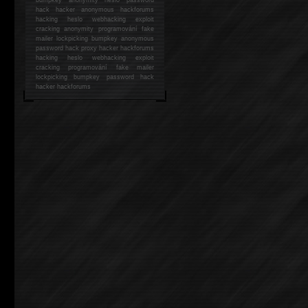
hack
hacker anonymous hackforums
hacking
heslo webhacking exploit
cracking anonymity programování fake
mailer lockpicking bumpkey anonymous
password hack proxy hacker hackforums
hacking heslo webhacking exploit
cracking programování fake mailer
lockpicking bumpkey password hack
hacker
hackforums