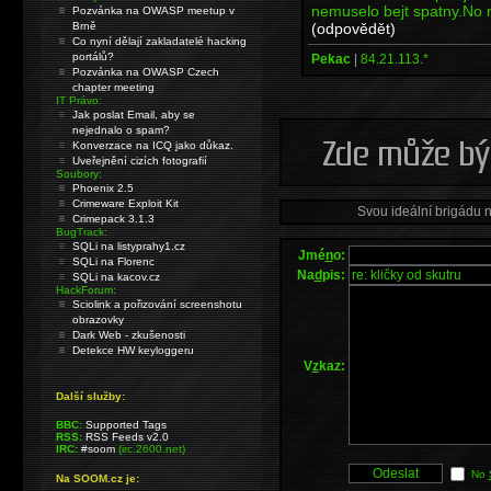
nemuselo bejt spatny.No n
Pozvánka na OWASP meetup v
(odpovědět)
Brně
Co nyní dělají zakladatelé hacking
portálů?
Pekac
|
84.21.113.*
Pozvánka na OWASP Czech
chapter meeting
IT Právo:
Jak poslat Email, aby se
nejednalo o spam?
Konverzace na ICQ jako důkaz.
Uveřejnění cizích fotografií
Soubory:
Phoenix 2.5
Crimeware Exploit Kit
Svou ideální brigádu 
Crimepack 3.1.3
BugTrack:
SQLi na listyprahy1.cz
Jmé
n
o:
SQLi na Florenc
Na
d
pis:
SQLi na kacov.cz
HackForum:
Sciolink a pořizování screenshotu
obrazovky
Dark Web - zkušenosti
Detekce HW keyloggeru
V
z
kaz:
Další služby:
BBC:
Supported Tags
RSS:
RSS Feeds v2.0
IRC:
#soom
(irc.2600.net)
No
Na SOOM.cz je: