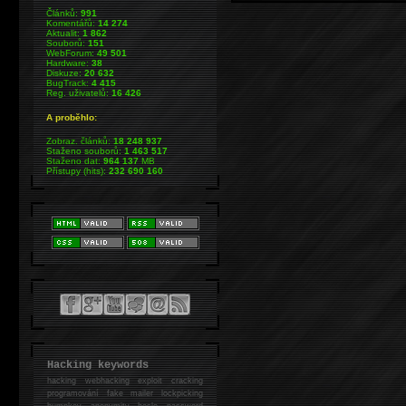
Článků:
991
Komentářů:
14 274
Aktualit:
1 862
Souborů:
151
WebForum:
49 501
Hardware:
38
Diskuze:
20 632
BugTrack:
4 415
Reg. uživatelů:
16 426
A proběhlo:
Zobraz. článků:
18 248 937
Staženo souborů:
1 463 517
Staženo dat:
964 137
MB
Přístupy (hits):
232 690 160
Hacking keywords
hacking
webhacking exploit cracking
programování fake mailer lockpicking
bumpkey anonymity heslo password