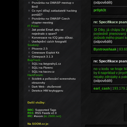
(odpovědět)
Pozvánka na OWASP meetup v
Brně
pr0ph3t
Co nyní dělají zakladatelé hacking
portálů?
Pozvánka na OWASP Czech
re: Specifikace psan
chapter meeting
IT Právo:
:D Díky, já chápu že
Jak poslat Email, aby se
posledně jmenovaný j
nejednalo o spam?
způsob mého psaní k
Konverzace na ICQ jako důkaz.
(odpovědět)
Uveřejnění cizích fotografií
Soubory:
Phoenix 2.5
Bystroushaak
|
83.6
Crimeware Exploit Kit
Crimepack 3.1.3
BugTrack:
re: Specifikace psan
SQLi na listyprahy1.cz
SQLi na Florenc
no u kodu se hraje h
SQLi na kacov.cz
by ti napriklad v jiny
HackForum:
nejaky zdrojaky a pak 
Sciolink a pořizování screenshotu
(odpovědět)
obrazovky
Dark Web - zkušenosti
earl_cash
|
193.179.
Detekce HW keyloggeru
Další služby:
BBC:
Supported Tags
RSS:
RSS Feeds v2.0
IRC:
#soom
(irc.2600.net)
Na SOOM.cz je: