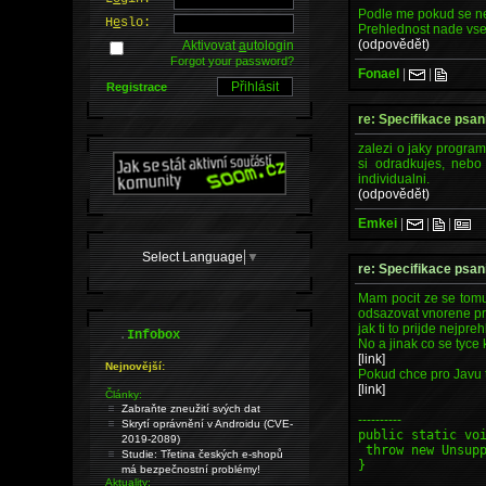
Podle me pokud se nej
H
e
slo:
Prehlednost nade vse,
(odpovědět)
Aktivovat
a
utologin
Forgot your password?
Fonael
|
|
Registrace
re: Specifikace psan
zalezi o jaky program
si odradkujes, nebo
individualni.
(odpovědět)
Emkei
|
|
|
Select Language
▼
re: Specifikace psan
Mam pocit ze se tomu
odsazovat vnorene prik
jak ti to prijde nejpre
.
Infobox
No a jinak co se tyce 
[link]
Nejnovější:
Pokud chce pro Javu t
[link]
Články:
Zabraňte zneužití svých dat
----------
Skrytí oprávnění v Androidu (CVE-
public static vo
2019-2089)
throw new Unsupp
Studie: Třetina českých e-shopů
}
má bezpečnostní problémy!
Aktuality: