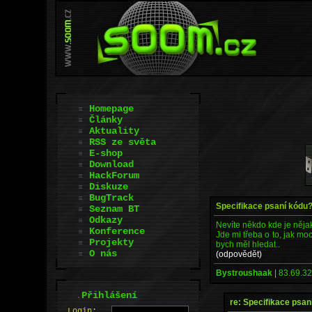
Homepage
Články
Aktuality
RSS ze světa
E-shop
Download
HackForum
Diskuze
BugTrack
Specifikace psaní kódu
Seznam BT
Odkazy
Nevíte někdo kde je něja
Konference
Jde mi třeba o to, jak m
Projekty
bych měl hledat..
O nás
(odpovědět)
Bystroushaak
|
83.69.32
.
Přihlášení
re: Specifikace psan
L
o
gin: