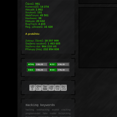
Článků:
991
Komentářů:
14 274
Aktualit:
1 862
Souborů:
151
WebForum:
49 501
Hardware:
38
Diskuze:
20 632
BugTrack:
4 415
Reg. uživatelů:
16 428
A proběhlo:
Zobraz. článků:
18 257 008
Staženo souborů:
1 463 605
Staženo dat:
964 210
MB
Přístupy (hits):
232 854 838
Hacking keywords
hacking
webhacking exploit cracking
programování fake mailer lockpicking
bumpkey anonymity heslo password