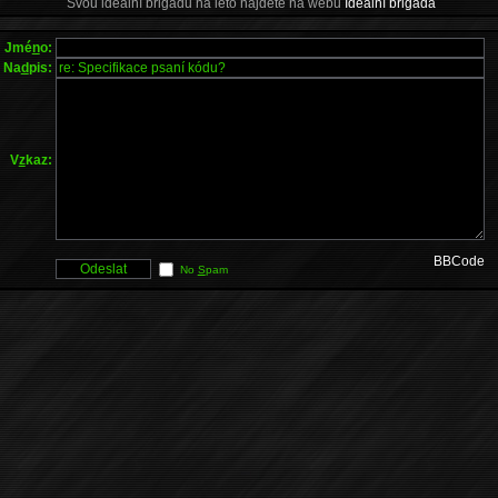
Svou ideální brigádu na léto najdete na webu
Ideální brigáda
Jmé
n
o:
Na
d
pis:
V
z
kaz:
BBCode
No
S
pam