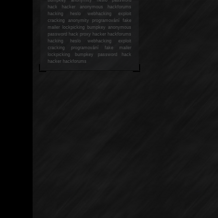
hack
hacker anonymous hackforums
hacking
heslo webhacking exploit
cracking anonymity programování fake
mailer lockpicking bumpkey anonymous
password hack proxy hacker hackforums
hacking heslo webhacking exploit
cracking programování fake mailer
lockpicking bumpkey password hack
hacker
hackforums