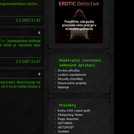
 programatorskym duchu..
2.5.2007 21:42
#
 C++, kazdopadne kolikrat
e tohle je opravdu spis
.
Penetrační testování
2.5.2007 21:47
webových aplikací
On-line příručka
#
Lexikon zranitelností
Security checklisty
dsazovani, doporucuje se
Doprovodné projekty
se ti na to nejlip kouka a
Nástroje
.
Projekty
Kniha XSS v praxi (pdf)
Clickjacking Tester
Page Searcher
GET2MAIL
GET2POST
TestMail