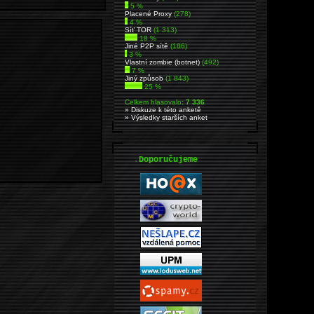
5 %
Placené Proxy
(278)
4 %
Síť TOR
(1 313)
18 %
Jiné P2P sítě
(186)
3 %
Vlastní zombie (botnet)
(492)
7 %
Jiný způsob
(1 843)
25 %
Celkem hlasovalo:
7 336
» Diskuze k této anketě
» Výsledky starších anket
.
Doporučujeme