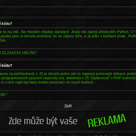
í kódu?
 je to na mě.. Ale hledám nějakej standard. Jinak mě zajmá především Python, C++
azyky jsou si docela podobný co se zápisu týče, a já píšu v každym jinak.. Potře
ódu.
9.32.234/192.168.250.*
í kódu?
lavne na prehlednost..v JS je docela jedno jak co napises ponevadz dokaze prekou
ch programovacich jazycich neprosly (viz. stredniky v JS "zbytecnost" v PHP nutnost)..
si v nich najit styl ktery budes pouzivat i ve svych kodech...
245.*
Zpět