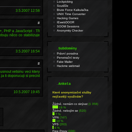
Lockpicking
Soutěže
Brute Force Kalkulačka
3.5.2007 12:58
UNIX Time Converter
Hacking Games
IEwebDOOR
#
SOOM Sessions
, PHP a JavaScript - Tři
Anonymity Checker
buju něco co stabilizuje
.
Subdomény
3.5.2007 16:54
Právní poradna
Penetrační testy
Fake Mailer
#
Hackme webmail
snout vetsinu veci ktery
ja ti doporucuji si precist
.
Anketa
10.5.2007 19:45
Které anonymizační služby
nejčastěji využíváte?
Źádné, nemám co skrývat
(1 358)
19 %
Žádné, nebojím se
(520)
7 %
VPN
(747)
10 %
VPS
(263)
4 %
Free Proxy
(336)