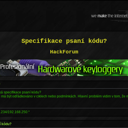
Specifikace psaní kódu?
HackForum
?
ká specifikace psaní kódu?
oc má být odřádkováno v ciklech nebo podmínkách. Hlavní problém vidim v tom, že
.234/192.168.250.*
í kódu?