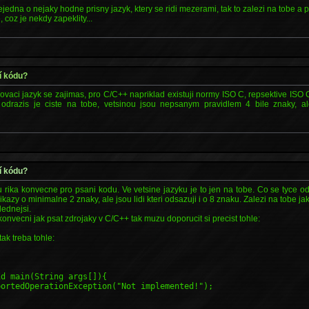
edna o nejaky hodne prisny jazyk, ktery se ridi mezerami, tak to zalezi na tobe a
 coz je nekdy zapeklity...
í kódu?
ovaci jazyk se zajimas, pro C/C++ napriklad existuji normy ISO C, repsektive ISO
 odrazis je ciste na tobe, vetsinou jsou nepsanym pravidlem 4 bile znaky, al
í kódu?
 rika konvecne pro psani kodu. Ve vetsine jazyku je to jen na tobe. Co se tyce o
azy o minimalne 2 znaky, ale jsou lidi kteri odsazuji i o 8 znaku. Zalezi na tobe jak 
hlednejsi.
konvecni jak psat zdrojaky v C/C++ tak muzu doporucit si precist tohle:
ak treba tohle:
id main(String args[]){
ortedOperationException("Not implemented!");