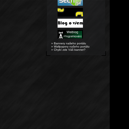
» Bannery našeho portálu
» Wallpapery našeho portálu
» Chybí zde Váš banner?