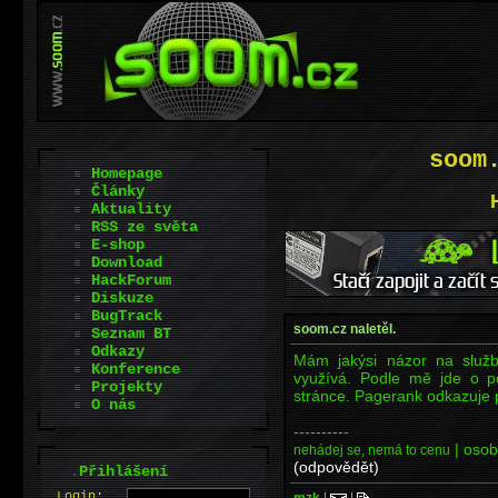
soom
Homepage
Články
Aktuality
RSS ze světa
E-shop
Download
HackForum
Diskuze
BugTrack
soom.cz naletěl.
Seznam BT
Odkazy
Mám jakýsi názor na služb
Konference
využívá. Podle mě jde o 
Projekty
stránce. Pagerank odkazuje 
O nás
----------
| osob
nehádej se, nemá to cenu
(odpovědět)
.
Přihlášení
L
o
gin:
mzk
|
|