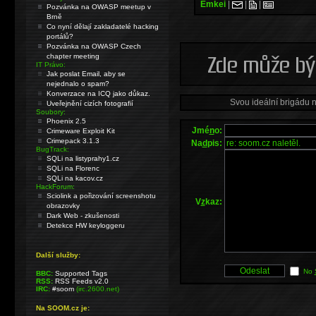
Emkei
|
|
|
Pozvánka na OWASP meetup v
Brně
Co nyní dělají zakladatelé hacking
portálů?
Pozvánka na OWASP Czech
chapter meeting
IT Právo:
Jak poslat Email, aby se
nejednalo o spam?
Konverzace na ICQ jako důkaz.
Svou ideální brigádu 
Uveřejnění cizích fotografií
Soubory:
Phoenix 2.5
Jmé
n
o:
Crimeware Exploit Kit
Crimepack 3.1.3
Na
d
pis:
BugTrack:
SQLi na listyprahy1.cz
SQLi na Florenc
SQLi na kacov.cz
HackForum:
Sciolink a pořizování screenshotu
V
z
kaz:
obrazovky
Dark Web - zkušenosti
Detekce HW keyloggeru
Další služby:
No
BBC:
Supported Tags
RSS:
RSS Feeds v2.0
IRC:
#soom
(irc.2600.net)
Na SOOM.cz je: