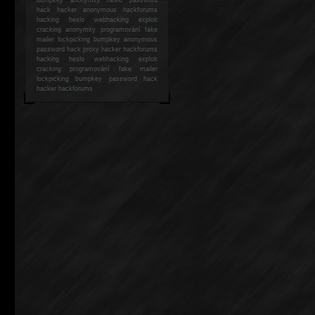
hack
hacker anonymous hackforums
hacking
heslo webhacking exploit
cracking anonymity programování fake
mailer lockpicking bumpkey anonymous
password hack proxy hacker hackforums
hacking heslo webhacking exploit
cracking programování fake mailer
lockpicking bumpkey password hack
hacker
hackforums