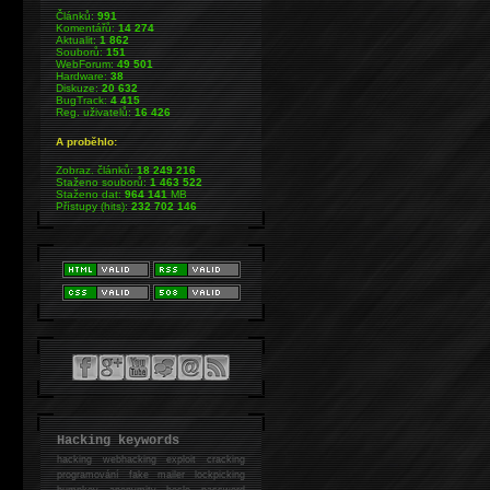
Článků:
991
Komentářů:
14 274
Aktualit:
1 862
Souborů:
151
WebForum:
49 501
Hardware:
38
Diskuze:
20 632
BugTrack:
4 415
Reg. uživatelů:
16 426
A proběhlo:
Zobraz. článků:
18 249 216
Staženo souborů:
1 463 522
Staženo dat:
964 141
MB
Přístupy (hits):
232 702 146
Hacking keywords
hacking
webhacking exploit cracking
programování fake mailer lockpicking
bumpkey anonymity heslo password