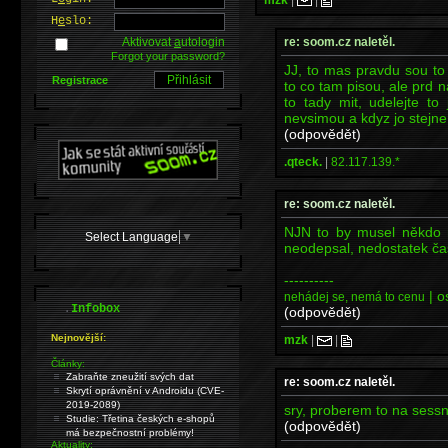
H
e
slo:
re: soom.cz naletěl.
Aktivovat
a
utologin
Forgot your password?
JJ, to mas pravdu sou to 
Registrace
to co tam pisou, ale prd n
to tady mit, udelejte to
nevsimou a kdyz jo stejne
(odpovědět)
.qteck.
|
82.117.139.*
re: soom.cz naletěl.
NJN to by musel někdo r
Select Language
▼
neodepsal, nedostatek ča
----------
| o
nehádej se, nemá to cenu
.
Infobox
(odpovědět)
Nejnovější:
mzk
|
|
Články:
Zabraňte zneužití svých dat
re: soom.cz naletěl.
Skrytí oprávnění v Androidu (CVE-
2019-2089)
sry, proberem to na sessn
Studie: Třetina českých e-shopů
(odpovědět)
má bezpečnostní problémy!
Aktuality: