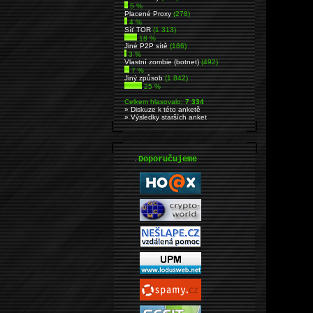
5 %
Placené Proxy
(278)
4 %
Síť TOR
(1 313)
18 %
Jiné P2P sítě
(186)
3 %
Vlastní zombie (botnet)
(492)
7 %
Jiný způsob
(1 842)
25 %
Celkem hlasovalo:
7 334
» Diskuze k této anketě
» Výsledky starších anket
.
Doporučujeme