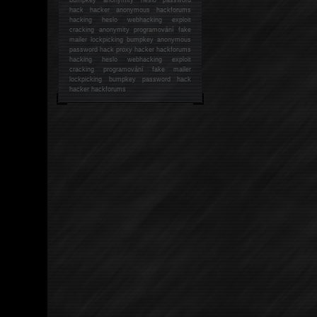
hack
hacker anonymous hackforums
hacking
heslo webhacking exploit
cracking anonymity programování fake
mailer lockpicking bumpkey anonymous
password hack proxy hacker hackforums
hacking heslo webhacking exploit
cracking programování fake mailer
lockpicking bumpkey password hack
hacker
hackforums