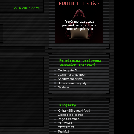
27.4.2007 22:50
.
Penetrační testování
webových aplikací
On-line příručka
Lexikon zranitelností
Security checklisty
Doprovodné projekty
Nástroje
.
Projekty
Kniha XSS v praxi (pdf)
Clickjacking Tester
Page Searcher
GET2MAIL
GET2POST
TestMail