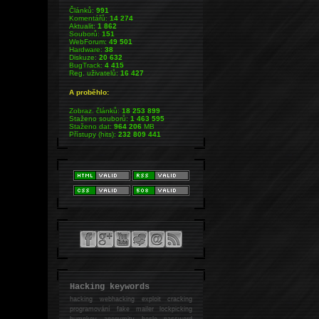
Článků:
991
Komentářů:
14 274
Aktualit:
1 862
Souborů:
151
WebForum:
49 501
Hardware:
38
Diskuze:
20 632
BugTrack:
4 415
Reg. uživatelů:
16 427
A proběhlo:
Zobraz. článků:
18 253 899
Staženo souborů:
1 463 595
Staženo dat:
964 206
MB
Přístupy (hits):
232 809 441
Hacking keywords
hacking
webhacking exploit cracking
programování fake mailer lockpicking
bumpkey anonymity heslo password