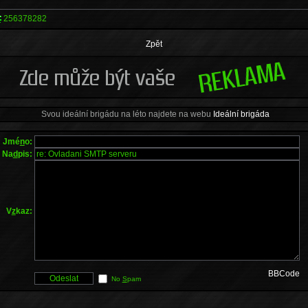
256378282
Zpět
Svou ideální brigádu na léto najdete na webu
Ideální brigáda
Jmé
n
o:
Na
d
pis:
V
z
kaz:
BBCode
No
S
pam