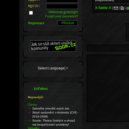
H
e
slo:
X-Spidy-X
|
|
|
Aktivovat
a
utologin
Forgot your password?
Registrace
Select Language
▼
.
Infobox
Nejnovější:
Články:
Zabraňte zneužití svých dat
Skrytí oprávnění v Androidu (CVE-
2019-2089)
Studie: Třetina českých e-shopů
má bezpečnostní problémy!
Aktuality: