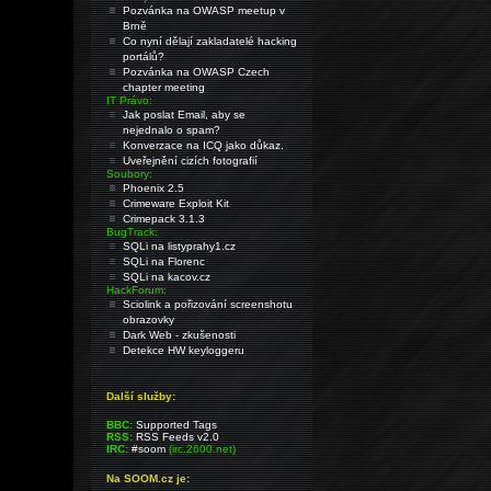
Pozvánka na OWASP meetup v
Brně
Co nyní dělají zakladatelé hacking
portálů?
Pozvánka na OWASP Czech
chapter meeting
IT Právo:
Jak poslat Email, aby se
nejednalo o spam?
Konverzace na ICQ jako důkaz.
Uveřejnění cizích fotografií
Soubory:
Phoenix 2.5
Crimeware Exploit Kit
Crimepack 3.1.3
BugTrack:
SQLi na listyprahy1.cz
SQLi na Florenc
SQLi na kacov.cz
HackForum:
Sciolink a pořizování screenshotu
obrazovky
Dark Web - zkušenosti
Detekce HW keyloggeru
Další služby:
BBC:
Supported Tags
RSS:
RSS Feeds v2.0
IRC:
#soom
(irc.2600.net)
Na SOOM.cz je: