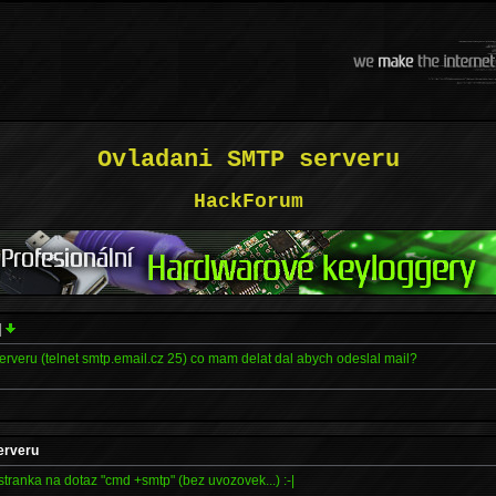
Ovladani SMTP serveru
HackForum
|
erveru (telnet smtp.email.cz 25) co mam delat dal abych odeslal mail?
erveru
tranka na dotaz "cmd +smtp" (bez uvozovek...) :-|