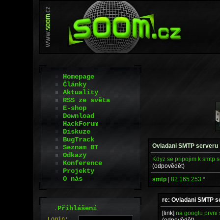
Homepage
Články
Aktuality
RSS ze světa
E-shop
Download
HackForum
Diskuze
BugTrack
Ovladani SMTP serveru
Seznam BT
Odkazy
Kdyz se pripojim k smtp s
Konference
(odpovědět)
Projekty
O nás
smtp
|
82.165.253.*
re: Ovladani SMTP s
.
Přihlášení
[link]
na googlu prvni s
L
o
gin:
(odpovědět)