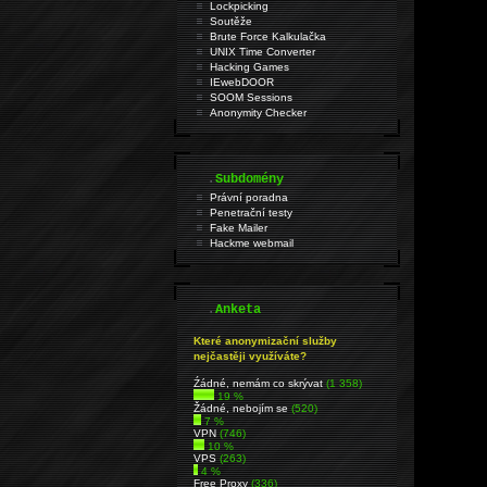
Lockpicking
Soutěže
Brute Force Kalkulačka
UNIX Time Converter
Hacking Games
IEwebDOOR
SOOM Sessions
Anonymity Checker
.
Subdomény
Právní poradna
Penetrační testy
Fake Mailer
Hackme webmail
.
Anketa
Které anonymizační služby
nejčastěji využíváte?
Źádné, nemám co skrývat
(1 358)
19 %
Žádné, nebojím se
(520)
7 %
VPN
(746)
10 %
VPS
(263)
4 %
Free Proxy
(336)