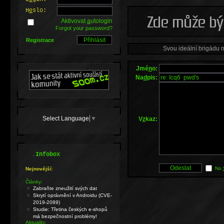
H
e
slo:
Aktivovat
a
utologin
Forgot your password?
Registrace
Svou ideální brigádu 
Jmé
n
o:
Na
d
pis:
Select Language
▼
V
z
kaz:
.
Infobox
No
Nejnovější:
Články:
Zabraňte zneužití svých dat
Skrytí oprávnění v Androidu (CVE-
2019-2089)
Studie: Třetina českých e-shopů
má bezpečnostní problémy!
Aktuality: