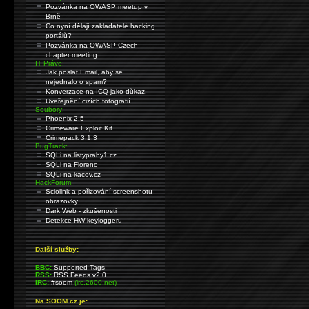
Pozvánka na OWASP meetup v
Brně
Co nyní dělají zakladatelé hacking
portálů?
Pozvánka na OWASP Czech
chapter meeting
IT Právo:
Jak poslat Email, aby se
nejednalo o spam?
Konverzace na ICQ jako důkaz.
Uveřejnění cizích fotografií
Soubory:
Phoenix 2.5
Crimeware Exploit Kit
Crimepack 3.1.3
BugTrack:
SQLi na listyprahy1.cz
SQLi na Florenc
SQLi na kacov.cz
HackForum:
Sciolink a pořizování screenshotu
obrazovky
Dark Web - zkušenosti
Detekce HW keyloggeru
Další služby:
BBC:
Supported Tags
RSS:
RSS Feeds v2.0
IRC:
#soom
(irc.2600.net)
Na SOOM.cz je: