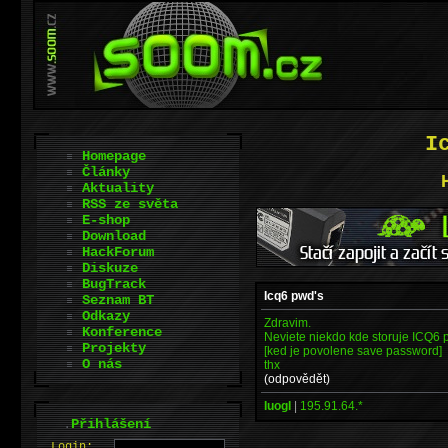
I
Homepage
Články
Aktuality
RSS ze světa
E-shop
Download
HackForum
Diskuze
BugTrack
Icq6 pwd's
Seznam BT
Odkazy
Zdravim.
Konference
Neviete niekdo kde storuje ICQ6
Projekty
[ked je povolene save password]
O nás
thx
(odpovědět)
IuogI
|
195.91.64.*
.
Přihlášení
L
o
gin: