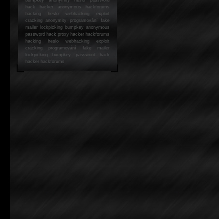
hack
hacker anonymous hackforums
hacking
heslo webhacking exploit
cracking anonymity programování fake
mailer lockpicking bumpkey anonymous
password hack proxy hacker hackforums
hacking heslo webhacking exploit
cracking programování fake mailer
lockpicking bumpkey password hack
hacker
hackforums