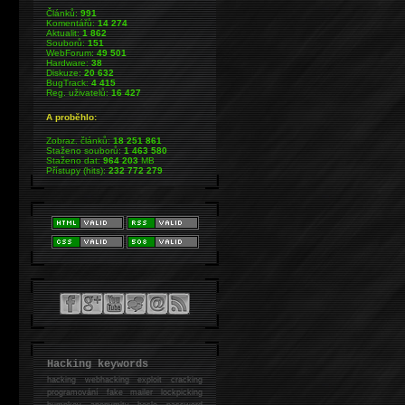
Článků:
991
Komentářů:
14 274
Aktualit:
1 862
Souborů:
151
WebForum:
49 501
Hardware:
38
Diskuze:
20 632
BugTrack:
4 415
Reg. uživatelů:
16 427
A proběhlo:
Zobraz. článků:
18 251 861
Staženo souborů:
1 463 580
Staženo dat:
964 203
MB
Přístupy (hits):
232 772 279
Hacking keywords
hacking
webhacking exploit cracking
programování fake mailer lockpicking
bumpkey anonymity heslo password