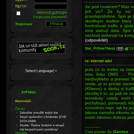
Jsi pod routerem? Mas na
H
e
slo:
jich vic? Ze by na 
Aktivovat
a
utologin
pravdepodobne. Spis je 
Forgot your password?
skodlivym kodem ktery 
Registrace
kontrolovat traffic a zjist
mire stahuji data. Spis 
nechodi stahovat na komp(
(odpovědět)
Van_Pr0meTheus
|
|
19
re: internet adsl
jezis co to meles za ne
Select Language
▼
tvou linku OMG ... Pro
neobvykleho a prenest 3
resite, je to proste norm
(KNemo) a sleduj si traf
.
Infobox
zbrzdej ti to, az pak se za
teoreticky nekdy mohl
Nejnovější:
pochybuju), ponevadz kdy
rozvodnici napr. tak by 
Články:
takova namaha nikomu za 
Zabraňte zneužití svých dat
znam takovou dobrou pomu
Skrytí oprávnění v Androidu (CVE-
2019-2089)
Studie: Třetina českých e-shopů
----------
má bezpečnostní problémy!
Cow power by
Gentoo
...
Aktuality: