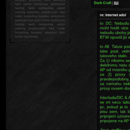
Dark Craft
|
hack
hacker anonymous hackforums
hacking
heslo webhacking exploit
cracking anonymity programování fake
re: internet adsl
mailer lockpicking bumpkey anonymous
password hack proxy hacker hackforums
to DC: Nebudu 
hacking heslo webhacking exploit
mohl hodit vice 
cracking programování fake mailer
nebudu ubohy jak
lockpicking bumpkey password hack
BTW opustil jsi 
hacker
hackforums
to All: Takze ps
take psal, ve
takoveho stalo...
Za 1) nikomu se 
debilnimu netu 
AP od mistniho 
za 2) proxy s
pravdepodobny, 
za namahu nekd
proxy ovsem doce
Interluda/DC & A
se mi neco tako
pc, pokud je to
pisu sem, tak by
pripojeni uzivano
pripojene na AP 
Jinak traffic v 