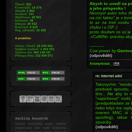
Abych to uvedl na p
Článků:
991
a jeho prispevku !
Komentářů:
14 274
Aktualit:
1 862
Nesmysl autor toho t
Souborů:
151
na cizi faktor" je v 
WebForum:
49 501
Hardware:
38
to az na treti osobu 
Diskuze:
20 632
chybu i u ISP :)
BugTrack:
4 415
Reg. uživatelů:
16 426
proto doufam ze uz je
.cCuMiNn. prectou aby
A proběhlo:
----------
Zobraz. článků:
18 249 084
Staženo souborů:
1 463 521
Cow power by
Gento
Staženo dat:
964 138
MB
(odpovědět)
Přístupy (hits):
232 699 071
Anonymous_
|
re: internet adsl
Takovychto "neodu
predvadi spoustu, 
driv... Ale aby t
"napichnout" mohl,
(predpokladam ze tr
nebo kdyz ma vyply 
overeni MAC si 
spoofing), takze
Hacking keywords
zpusoby.
hacking
webhacking exploit cracking
(odpovědět)
programování fake mailer lockpicking
bumpkey anonymity heslo password