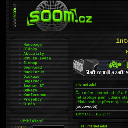
int
Homepage
Články
Aktuality
RSS ze světa
E-shop
Download
HackForum
Diskuze
BugTrack
internet adsl
Seznam BT
Odkazy
Čau mám internet od o2 a 
Konference
net protože jsem údajně stán
Projekty
někdo stahuje přes moji lin
O nás
(odpovědět)
simmar
|
88.102.157.*
.
Přihlášení
re: internet adsl
L
o
gin: