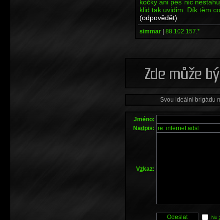
kočky ani pes nic nestahuj
klid tak uvidim. Dík těm c
(odpovědět)
simmar
|
88.102.157.*
Svou ideální brigádu 
Jmé
n
o:
Na
d
pis:
V
z
kaz:
No