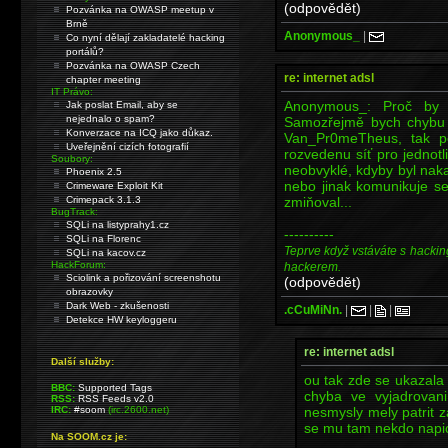
(odpovědět)
Pozvánka na OWASP meetup v
Brně
Anonymous_
|
Co nyní dělají zakladatelé hacking
portálů?
Pozvánka na OWASP Czech
re: internet adsl
chapter meeting
IT Právo:
Anonymous_: Proč by 
Jak poslat Email, aby se
nejednalo o spam?
Samozřejmě bych chybu h
Konverzace na ICQ jako důkaz.
Van_Pr0meTheus, tak p
Uveřejnění cizích fotografií
rozvedenu síť pro jednotl
Soubory:
neobvyklé, kdyby byl nak
Phoenix 2.5
nebo jinak komunikuje se
Crimeware Exploit Kit
zmiňoval...
Crimepack 3.1.3
BugTrack:
SQLi na listyprahy1.cz
----------
SQLi na Florenc
Teprve když vstáváte s hackin
SQLi na kacov.cz
HackForum:
hackerem.
Sciolink a pořizování screenshotu
(odpovědět)
obrazovky
Dark Web - zkušenosti
.cCuMiNn.
|
|
|
Detekce HW keyloggeru
re: internet adsl
Další služby:
ou tak zde se ukazala 
BBC:
Supported Tags
chyba ve vyjadrovan
RSS:
RSS Feeds v2.0
nesmysly mely patrit z
IRC:
#soom
(irc.2600.net)
se mu tam nekdo napich
Na SOOM.cz je: