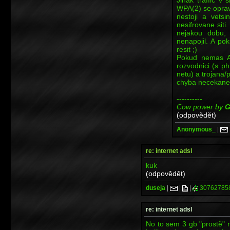
WPA(2) se oprav
nestoji a vets
nesifrovane siti
nejakou dobu, 
nenapojil. A po
resit ;)
Pokud nemas AP,
rozvodnici (s p
netu) a trojana/
chyba necekane u
----------
Cow power by
G
(odpovědět)
Anonymous_
|
re: internet adsl
kuk
(odpovědět)
duseja
|
|
|
30762785
re: internet adsl
No to sem 3 gb "prostě" 