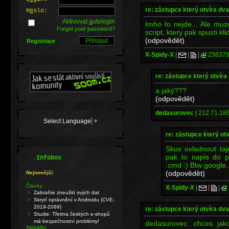
re: zástupce který otvíra dv
H
e
slo:
Aktivovat
a
utologin
Imho to nejde... Ale muz
Forgot your password?
script, ktery pak spusti kl
(odpovědět)
Registrace
X-Spidy-X
|
|
|
256378
re: zástupce který otvír
a jaký???
(odpovědět)
dedasurovec
|
212.71.186
Select Language
▼
re: zástupce který ot
Skus ovladnout taj
pak to napis do 
.
Infobox
.cmd :) Btw google..
(odpovědět)
Nejnovější:
Články:
X-Spidy-X
|
|
|
Zabraňte zneužití svých dat
Skrytí oprávnění v Androidu (CVE-
2019-2089)
re: zástupce který otvíra dv
Studie: Třetina českých e-shopů
má bezpečnostní problémy!
dedasurovec: chces ja
Aktuality: