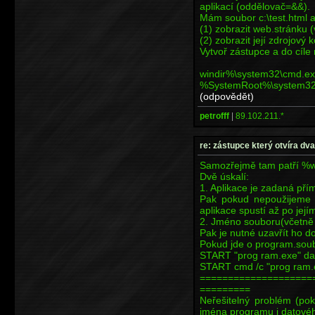
aplikací (oddělovač=&&).
Mám soubor c:\test.html 
(1) zobrazit web.stránku (
(2) zobrazit její zdrojový 
Vytvoř zástupce a do cíle 
windir%\syst
%SystemRoot%\system32\no
(odpovědět)
petrofff
|
89.102.211.*
re: zástupce který otvíra dv
Samozřejmě tam patří %w
Dvě úskalí:
1. Aplikace je zadaná př
Pak pokud nepoužijeme z
aplikace spustí až po její
2. Jméno souboru(včetně 
Pak je nutné uzavřít ho d
Pokud jde o program.soub
START "prog ram.exe" data
START cmd /c "prog ram.e
====================
=========
Neřešitelný problém (po
jména programu i datovéh