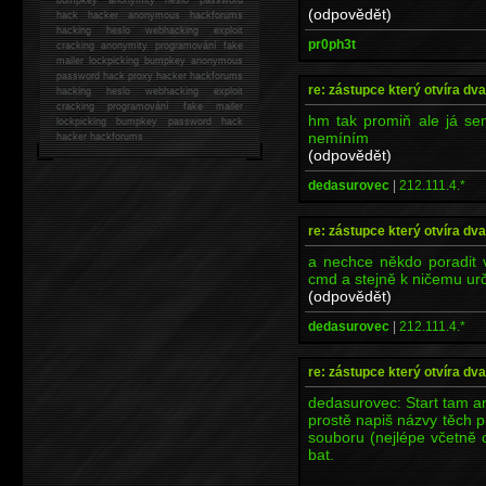
(odpovědět)
hack
hacker anonymous hackforums
hacking
heslo webhacking exploit
pr0ph3t
cracking anonymity programování fake
mailer lockpicking bumpkey anonymous
password hack proxy hacker hackforums
re: zástupce který otvíra dv
hacking heslo webhacking exploit
cracking programování fake mailer
hm tak promiň ale já sem
lockpicking bumpkey password hack
nemíním
hacker
hackforums
(odpovědět)
dedasurovec
|
212.111.4.*
re: zástupce který otvíra dv
a nechce někdo poradit 
cmd a stejně k ničemu ur
(odpovědět)
dedasurovec
|
212.111.4.*
re: zástupce který otvíra dv
dedasurovec: Start tam a
prostě napiš názvy těch 
souboru (nejlépe včetně 
bat.