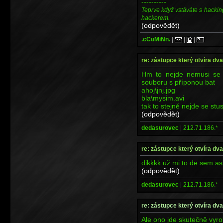
----------
Teprve když vstáváte s hackin
hackerem.
(odpovědět)
.cCuMiNn.
|
|
|
re: zástupce který otvíra dv
Hm to nejde nemusi se 
souboru s příponou bat
ahoj\jnj.jpg
bla\mysim.avi
tak to stejně nejde se stu
(odpovědět)
dedasurovec
|
212.71.186.*
re: zástupce který otvíra dv
dikkkk už mi to de sem as
(odpovědět)
dedasurovec
|
212.71.186.*
re: zástupce který otvíra dv
Ale ono jde skutečně vyro