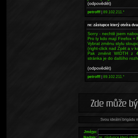
(odpovědět)
petrofff
|
89.102.211.*
re: zástupce který otvíra dv
Sorry - nechtě jsem nabou
Pro ty kdo mají Firefox +
Vybrat změnu stylu sloup
(right-click nad Zpět a v 
Pak změnit WIDTH z 4
stránka je do dalšího roz
(odpovědět)
petrofff
|
89.102.211.*
Svou ideální brigádu 
Jmé
n
o:
Na
d
pis: