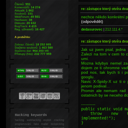
Článků:
991
Komentářů:
14 274
re: zástupce který otvíra dv
Aktualit:
1 862
Souborů:
151
nechce někdo konkrétní p
WebForum:
49 501
Hardware:
38
(odpovědět)
Diskuze:
20 632
BugTrack:
4 415
dedasurovec
|
212.111.4.*
Reg. uživatelů:
16 427
A proběhlo:
re: zástupce který otvíra dv
Zobraz. článků:
18 252 005
Staženo souborů:
1 463 580
Jak uz jsem psal, jedna
Staženo dat:
964 203
MB
Zalezi na tom v cem to c
Přístupy (hits):
232 777 959
umi.
Mozna kdybys nemel za t
dojem ze ti ohromne vadi
pod nos, tak bych ti i po
googlu.
Navic X-Spidy-X uz ti o 
jenom podival...
Promin ale nemam rad li
ostatnich by se neceho do
----------
public static void m
throw new Unsupp
Hacking keywords
implemented!");
hacking
webhacking exploit cracking
}
programování fake mailer lockpicking
bumpkey anonymity heslo password