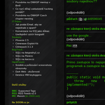
soubory najednou??
Pozvánka na OWASP meetup v
Brně
Co nyní dělají zakladatelé hacking
(odpovědět)
portálů?
Pozvánka na OWASP Czech
pižďuch
|
|
449596045
chapter meeting
IT Právo:
Jak poslat Email, aby se
nejednalo o spam?
re: zástupce který otvíra dv
Konverzace na ICQ jako důkaz.
Uveřejnění cizích fotografií
use the google...
Soubory:
(odpovědět)
Phoenix 2.5
Crimeware Exploit Kit
Fisi
|
Crimepack 3.1.3
BugTrack:
SQLi na listyprahy1.cz
re: zástupce který otvíra dv
SQLi na Florenc
SQLi na kacov.cz
Primo zastupce to nejspi
HackForum:
Sciolink a pořizování screenshotu
programek a zastupce na 
obrazovky
Dark Web - zkušenosti
----------
Detekce HW keyloggeru
public static void m
throw new Unsupp
implemented!");
Další služby:
}
BBC:
Supported Tags
RSS:
RSS Feeds v2.0
(odpovědět)
IRC:
#soom
(irc.2600.net)
pr0ph3t
Na SOOM.cz je: