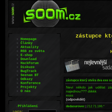
zástupce kt
Homepage
Články
Aktuality
RSS ze světa
E-shop
Download
HackForum
Diskuze
BugTrack
Seznam BT
Odkazy
zástupce který otvíra dva exe s
Konference
Projekty
Neví někdo jak udělat zá
O nás
najednou??? diikkk
esss
(odpovědět)
.
Přihlášení
dedasurovec
|
212.71.186.*
L
o
gin: