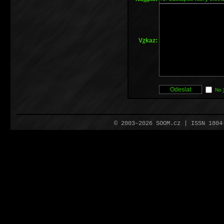
V
z
kaz:
No
© 2003–2026 SOOM.cz | ISSN 180