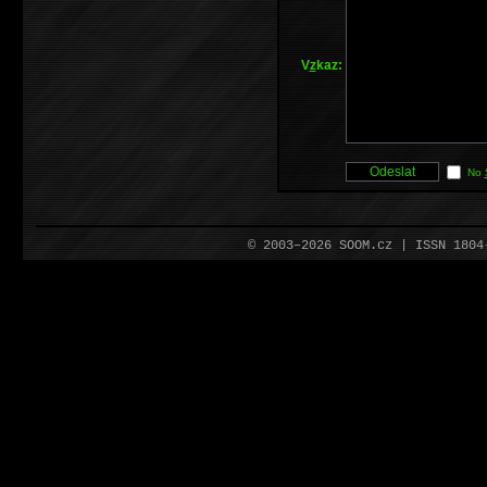
V
z
kaz:
No
© 2003–2026 SOOM.cz | ISSN 180