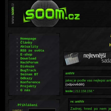
Homepage
Články
Aktuality
RSS ze světa
E-shop
Download
HackForum
Diskuze
BugTrack
antiVir
Seznam BT
Odkazy
jakej je podle vas nejlepsi ant
Konference
(odpovědět)
Projekty
O nás
leslie
|
212.158.158.*
re: antiVir
.
Přihlášení
Zadnej, hned po nem j
L
o
gin: