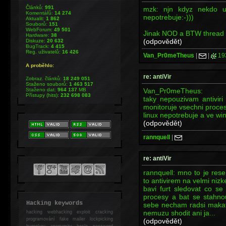
Článků:
991
mzk: njn kdyz nekdo un
Komentářů:
14 274
nepotrebuje:-)))
Aktualit:
1 862
Souborů:
151
WebForum:
49 501
Jinak NOD a BTW thread n
Hardware:
38
(odpovědět)
Diskuze:
20 632
BugTrack:
4 415
Reg. uživatelů:
16 426
Van_Pr0meTheus
|
|
19
A proběhlo:
re: antiVir
Zobraz. článků:
18 249 051
Staženo souborů:
1 463 517
Van_Pr0meTheus:
Staženo dat:
964 137
MB
Přístupy (hits):
232 698 083
taky nepouzivam antiviri
monitoruje vsechni procesi,
linux nepotrebuje a ve wi
(odpovědět)
rannquell
|
re: antiVir
rannquell: mno to je rese
to antivirem na velmi nizk
bavi furt sledovat co s
procesy a bat se stahno
Hacking keywords
sebe necham radsi makat
nemuzu shodit ani ja...
hacking
webhacking exploit cracking
programování fake mailer lockpicking
(odpovědět)
bumpkey anonymity heslo password