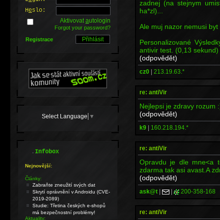
zadnej (na stejnym umis
ha*zl)...
H
e
slo:
Aktivovat
a
utologin
Ale muj nazor nemusi byt o
Forgot your password?
Registrace
Personalizované Výsledk
antivir test. (0,13 sekund)
(odpovědět)
cz0
|
213.19.63.*
re: antiVir
Nejlepsi je zdravy rozum :
(odpovědět)
Select Language
▼
k9
|
160.218.194.*
re: antiVir
.
Infobox
Opravdu je dle mne<a t
Nejnovější:
zdarma tak asi avast.A z
(odpovědět)
Články:
Zabraňte zneužití svých dat
ask@t
|
|
200-358-168
Skrytí oprávnění v Androidu (CVE-
2019-2089)
Studie: Třetina českých e-shopů
re: antiVir
má bezpečnostní problémy!
Aktuality: