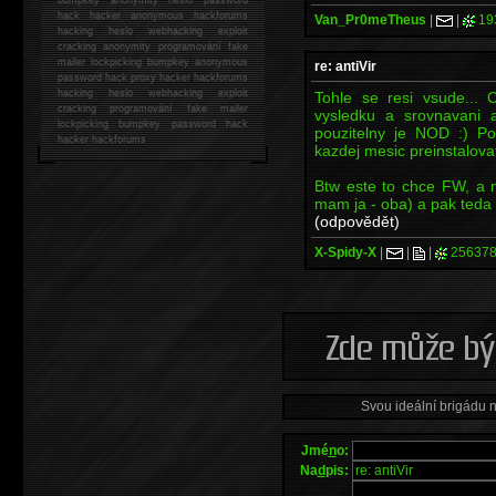
hack
hacker anonymous hackforums
Van_Pr0meTheus
|
|
19
hacking
heslo webhacking exploit
cracking anonymity programování fake
mailer lockpicking bumpkey anonymous
re: antiVir
password hack proxy hacker hackforums
hacking heslo webhacking exploit
Tohle se resi vsude... 
cracking programování fake mailer
vysledku a srovnavani an
lockpicking bumpkey password hack
pouzitelny je NOD :) Pok
hacker
hackforums
kazdej mesic preinstalovat
Btw este to chce FW, a 
mam ja - oba) a pak teda 
(odpovědět)
X-Spidy-X
|
|
|
256378
Svou ideální brigádu 
Jmé
n
o:
Na
d
pis: