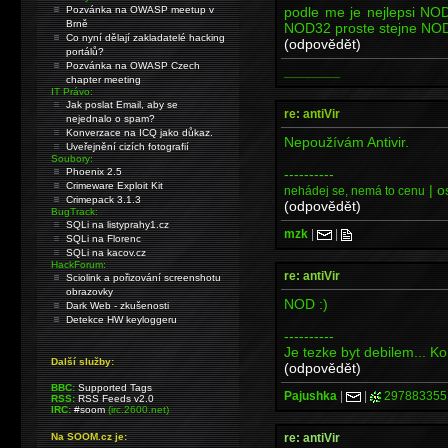
podle me je nejlepsi NOD3
Pozvánka na OWASP meetup v
Brně
NOD32 proste stejne NO
Co nyní dělají zakladatelé hacking
(odpovědět)
portálů?
Pozvánka na OWASP Czech
________
chapter meeting
IT Právo:
Jak poslat Email, aby se
re: antiVir
nejednalo o spam?
Konverzace na ICQ jako důkaz.
Nepoužívám Antivir.
Uveřejnění cizích fotografií
Soubory:
----------
Phoenix 2.5
Crimeware Exploit Kit
| o
nehádej se, nemá to cenu
Crimepack 3.1.3
(odpovědět)
BugTrack:
SQLi na listyprahy1.cz
mzk
|
|
SQLi na Florenc
SQLi na kacov.cz
HackForum:
re: antiVir
Sciolink a pořizování screenshotu
obrazovky
NOD :)
Dark Web - zkušenosti
Detekce HW keyloggeru
----------
Je tezke byt debilem... K
Další služby:
(odpovědět)
BBC:
Supported Tags
Pajushka
|
|
297883355
RSS:
RSS Feeds v2.0
IRC:
#soom
(irc.2600.net)
re: antiVir
Na SOOM.cz je: