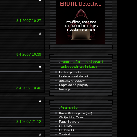
8.4.2007 10:27
#
8.4.2007 10:39
.
Penetrační testování
webových aplikací
#
On-line příručka
Lexikon zranitelností
Security checklisty
Doprovodné projekty
8.4.2007 10:40
Nástroje
#
.
Projekty
Kniha XSS v praxi (pdf)
Clickjacking Tester
8.4.2007 21:12
Page Searcher
GET2MAIL
GET2POST
#
TestMail