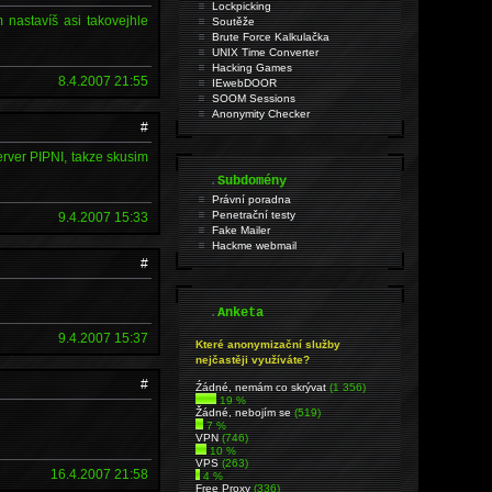
Lockpicking
nastavíš asi takovejhle
Soutěže
Brute Force Kalkulačka
UNIX Time Converter
Hacking Games
8.4.2007 21:55
IEwebDOOR
SOOM Sessions
Anonymity Checker
#
rver PIPNI, takze skusim
.
Subdomény
Právní poradna
Penetrační testy
9.4.2007 15:33
Fake Mailer
Hackme webmail
#
.
Anketa
9.4.2007 15:37
Které anonymizační služby
nejčastěji využíváte?
#
Źádné, nemám co skrývat
(1 356)
19 %
Žádné, nebojím se
(519)
7 %
VPN
(746)
10 %
VPS
(263)
16.4.2007 21:58
4 %
Free Proxy
(336)