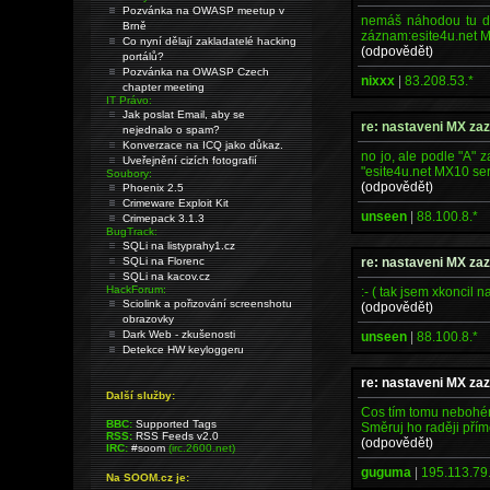
Pozvánka na OWASP meetup v
nemáš náhodou tu do
Brně
záznam:esite4u.net MX
Co nyní dělají zakladatelé hacking
(odpovědět)
portálů?
Pozvánka na OWASP Czech
nixxx
|
83.208.53.*
chapter meeting
IT Právo:
Jak poslat Email, aby se
re: nastaveni MX z
nejednalo o spam?
Konverzace na ICQ jako důkaz.
no jo, ale podle "A"
Uveřejnění cizích fotografií
"esite4u.net MX10 ser
Soubory:
(odpovědět)
Phoenix 2.5
Crimeware Exploit Kit
unseen
|
88.100.8.*
Crimepack 3.1.3
BugTrack:
SQLi na listyprahy1.cz
re: nastaveni MX z
SQLi na Florenc
SQLi na kacov.cz
HackForum:
:- ( tak jsem xkoncil 
Sciolink a pořizování screenshotu
(odpovědět)
obrazovky
Dark Web - zkušenosti
unseen
|
88.100.8.*
Detekce HW keyloggeru
re: nastaveni MX z
Další služby:
Cos tím tomu nebohému
BBC:
Supported Tags
Směruj ho raději přím
RSS:
RSS Feeds v2.0
(odpovědět)
IRC:
#soom
(irc.2600.net)
guguma
|
195.113.79.
Na SOOM.cz je: