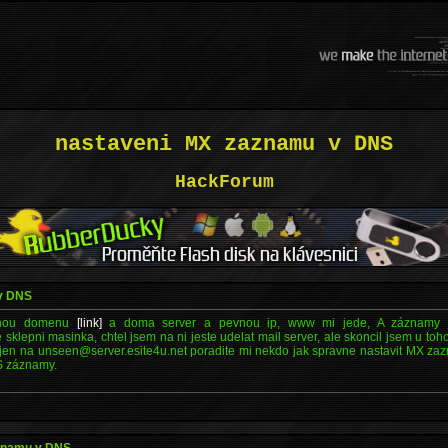
nastaveni MX zaznamu v DNS
HackForum
v DNS
vanou domenu
[link]
a doma server a pevnou ip, www mi jede, A záznamy j
e sklepni masinka, chtel jsem na ni jeste udelat mail server, ale skoncil jsem u to
jen na unseen@server.esite4u.net poradite mi nekdo jak spravne nastavit MX za
S záznamy.
aznamu v DNS