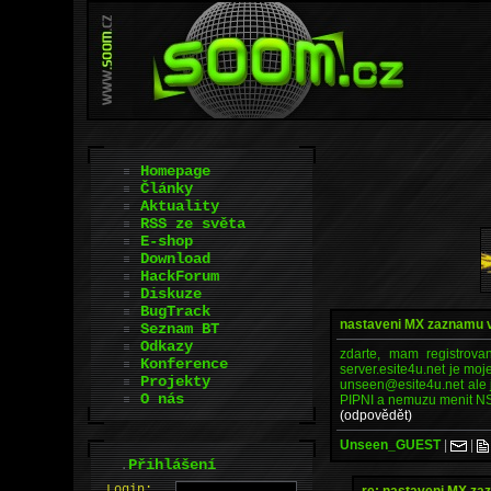
Homepage
Články
Aktuality
RSS ze světa
E-shop
Download
HackForum
Diskuze
BugTrack
nastaveni MX zaznamu 
Seznam BT
Odkazy
zdarte, mam registro
Konference
server.esite4u.net je moj
Projekty
unseen@esite4u.net ale 
O nás
PIPNI a nemuzu menit N
(odpovědět)
Unseen_GUEST
|
|
.
Přihlášení
L
o
gin:
re: nastaveni MX z