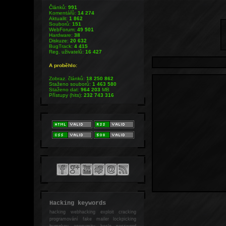
Článků:
991
Komentářů:
14 274
Aktualit:
1 862
Souborů:
151
WebForum:
49 501
Hardware:
38
Diskuze:
20 632
BugTrack:
4 415
Reg. uživatelů:
16 427
A proběhlo:
Zobraz. článků:
18 250 862
Staženo souborů:
1 463 580
Staženo dat:
964 203
MB
Přístupy (hits):
232 743 316
Hacking keywords
hacking
webhacking exploit cracking
programování fake mailer lockpicking
bumpkey anonymity heslo password