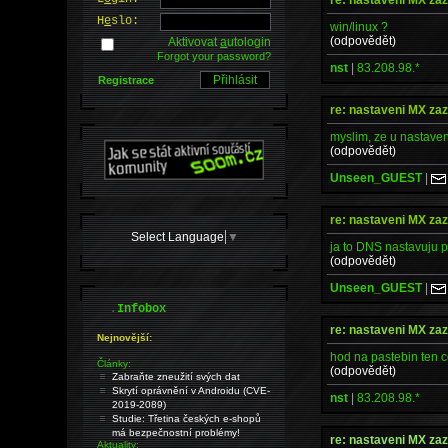
H
e
slo:
win/linux ?
(odpovědět)
Aktivovat
a
utologin
Forgot your password?
nst
|
83.208.98.*
Registrace
re: nastaveni MX z
myslim, ze u nastaven
(odpovědět)
Unseen_GUEST
|
re: nastaveni MX z
Select Language
▼
ja to DNS nastavuju 
(odpovědět)
Unseen_GUEST
|
.
Infobox
re: nastaveni MX z
Nejnovější:
hod na pastebin ten c
Články:
(odpovědět)
Zabraňte zneužití svých dat
Skrytí oprávnění v Androidu (CVE-
nst
|
83.208.98.*
2019-2089)
Studie: Třetina českých e-shopů
má bezpečnostní problémy!
re: nastaveni MX z
Aktuality: