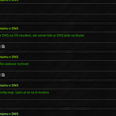
aznamu v DNS
i DNS na OS nezalezi, ale server kde je DNS jede na linuxu
|
aznamu v DNS
přes webove rozhrani
|
aznamu v DNS
onfig resp. vypis at se na to kouknu
aznamu v DNS