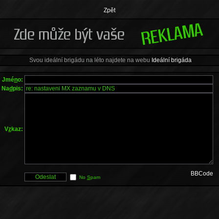
Zpět
Svou ideální brigádu na léto najdete na webu
Ideální brigáda
Jmé
n
o:
Na
d
pis:
V
z
kaz:
BBCode
No
S
pam