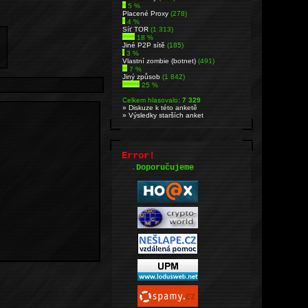
5 %
Placené Proxy
(278)
4 %
Síť TOR
(1 313)
18 %
Jiné P2P sítě
(185)
3 %
Vlastní zombie (botnet)
(491)
7 %
Jiný způsob
(1 842)
25 %
Celkem hlasovalo:
7 329
» Diskuze k této anketě
» Výsledky starších anket
Error!
.
Doporučujeme