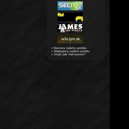
» Bannery našeho portálu
» Wallpapery našeho portálu
» Chybí zde Váš banner?