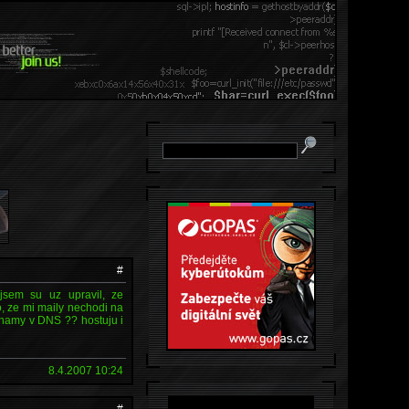
#
sem su uz upravil, ze
ho, ze mi maily nechodi na
znamy v DNS ?? hostuju i
8.4.2007 10:24
#