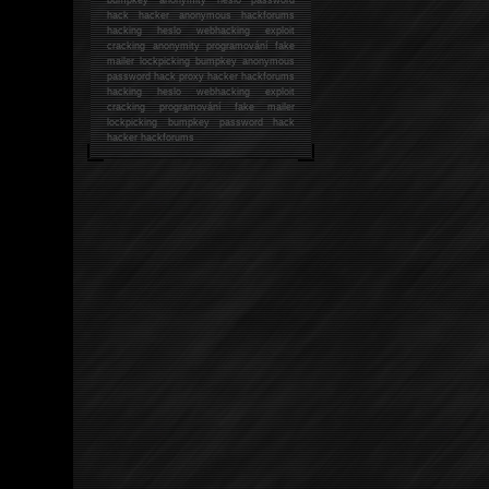
hack
hacker anonymous hackforums
hacking
heslo webhacking exploit
cracking anonymity programování fake
mailer lockpicking bumpkey anonymous
password hack proxy hacker hackforums
hacking heslo webhacking exploit
cracking programování fake mailer
lockpicking bumpkey password hack
hacker
hackforums