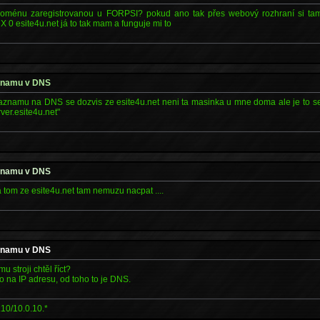
ménu zaregistrovanou u FORPSI? pokud ano tak přes webový rozhraní si tam 
 0 esite4u.net já to tak mam a funguje mi to
aznamu v DNS
 zaznamu na DNS se dozvis ze esite4u.net neni ta masinka u mne doma ale je to se
ver.esite4u.net"
aznamu v DNS
na tom ze esite4u.net tam nemuzu nacpat ....
aznamu v DNS
 stroji chtěl říct?
o na IP adresu, od toho to je DNS.
10/10.0.10.*