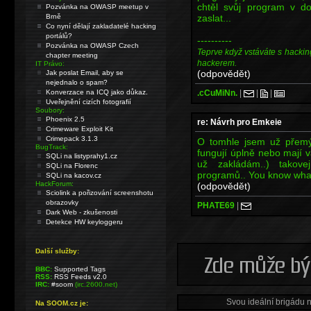
chtěl svůj program v d
Pozvánka na OWASP meetup v
zaslat...
Brně
Co nyní dělají zakladatelé hacking
portálů?
----------
Pozvánka na OWASP Czech
Teprve když vstáváte s hackin
chapter meeting
hackerem.
IT Právo:
(odpovědět)
Jak poslat Email, aby se
nejednalo o spam?
.cCuMiNn.
|
|
|
Konverzace na ICQ jako důkaz.
Uveřejnění cizích fotografií
Soubory:
Phoenix 2.5
re: Návrh pro Emkeie
Crimeware Exploit Kit
Crimepack 3.1.3
O tomhle jsem už přem
BugTrack:
fungují úplně nebo mají 
SQLi na listyprahy1.cz
už zakládám..) takove
SQLi na Florenc
programů.. You know what
SQLi na kacov.cz
HackForum:
(odpovědět)
Sciolink a pořizování screenshotu
obrazovky
PHATE69
|
Dark Web - zkušenosti
Detekce HW keyloggeru
Další služby:
BBC:
Supported Tags
RSS:
RSS Feeds v2.0
IRC:
#soom
(irc.2600.net)
Svou ideální brigádu 
Na SOOM.cz je: