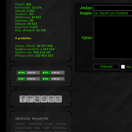
Článků:
991
Jmé
n
o:
Komentářů:
14 274
Aktualit:
1 862
Na
d
pis:
Souborů:
151
WebForum:
49 501
Hardware:
38
Diskuze:
20 632
BugTrack:
4 415
Reg. uživatelů:
16 428
V
z
kaz:
A proběhlo:
Zobraz. článků:
18 257 658
Staženo souborů:
1 463 610
Staženo dat:
964 214
MB
Přístupy (hits):
232 863 103
No
Hacking keywords
hacking
webhacking exploit cracking
programování fake mailer lockpicking
bumpkey anonymity heslo password