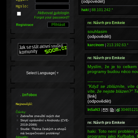
(odpovědět)
H
e
slo:
haki
|
88.101.242.*
Aktivovat
a
utologin
Forgot your password?
re: Návrh pro Emkeie
Registrace
souhlasim
(odpovědět)
karcinom
|
213.192.63.*
re: Návrh pro Emkeie
Myslím, že je to celkem
programy budou něco nov
Select Language
▼
----------
"Když se zblázníte, víte 
víte, že nejste blázen?" T
.
Infobox
[link]
(odpovědět)
Nejnovější:
InSaN3
|
|
|
30465121
Články:
Zabraňte zneužití svých dat
Skrytí oprávnění v Androidu (CVE-
re: Návrh pro Emkeie
2019-2089)
Studie: Třetina českých e-shopů
haki: Toto není problém j
má bezpečnostní problémy!
programy jako Kuřbaba,
Aktuality: