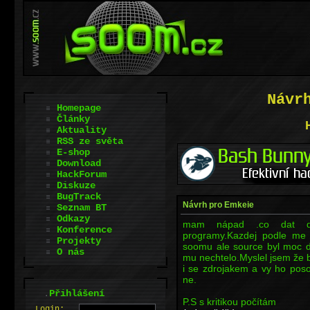
Návr
Homepage
Články
Aktuality
RSS ze světa
E-shop
Download
HackForum
Diskuze
BugTrack
Návrh pro Emkeie
Seznam BT
Odkazy
mam nápad .co dat do 
Konference
programy.Kazdej podle me 
Projekty
soomu ale source byl moc d
O nás
mu nechtelo.Myslel jsem že 
i se zdrojakem a vy ho posoud
ne.
.
Přihlášení
P.S s kritikou počítám
L
o
gin: