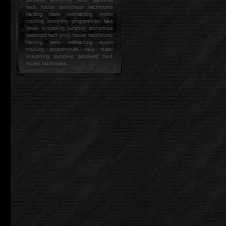
hack
hacker anonymous hackforums
hacking
heslo webhacking exploit
cracking anonymity programování fake
mailer lockpicking bumpkey anonymous
password hack proxy hacker hackforums
hacking heslo webhacking exploit
cracking programování fake mailer
lockpicking bumpkey password hack
hacker
hackforums