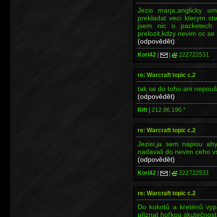
Jezis marja,anglicky 
prekladat veci kterym s
jsem nic o packetech 
prelozit,kdzy nevim oc se 
(odpovědět)
Kori42
|
|
222722531
re: Warcraft topic c.2
tak se do toho ani nepoušt
(odpovědět)
Rift
|
212.96.190.*
re: Warcraft topic c.2
Jezisi,ja sem napisu a
nadavali do nevim ceho v
(odpovědět)
Kori42
|
|
222722531
re: Warcraft topic c.2
Do kokotů a kreténů vypa
přiznat hořkou skutečnost