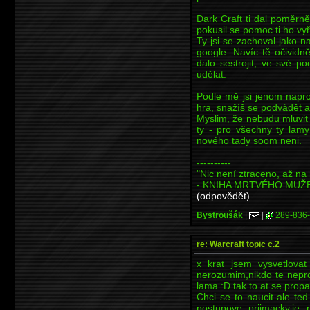
Dark Craft ti dal poměrně
pokusil se pomoc ti ho vyř
Ty jsi se zachoval jako n
google. Navíc tě očividn
dalo sestrojit, ve své 
udělat.
Podle mě jsi jenom napro
hra, snažíš se podvádět a
Myslim, že nebudu mluvit 
ty - pro všechny ty lam
nového tady soom neni.
----------
"Nic není ztraceno, až na 
- KNIHA MRTVÉHO MUŽ
(odpovědět)
Bystroušák
|
|
289-836
re: Warcraft topic c.2
x krat jsem vysvetlov
nerozumim,nikdo te nepros
lama :D tak to at se propa
Chci se to naucit ale te
postupove prijmacky,je