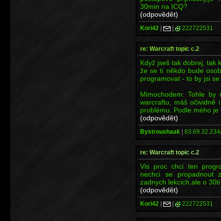
30min na ICQ?
(odpovědět)
Kori42
|
|
222722531
re: Warcraft topic c.2
Když jseš tak dobrej, ta
že se ti někdo bude osobn
programovat - to by jsi se
Mimochodem: Tohle by m
warcraftu, máš očividně 
problému. Podle mého je t
(odpovědět)
Bystroushaak
|
83.69.32.234
re: Warcraft topic c.2
Vis proc chci ten pro
nechci se propadnout 
zadnych lekcich,ale o 30t
(odpovědět)
Kori42
|
|
222722531