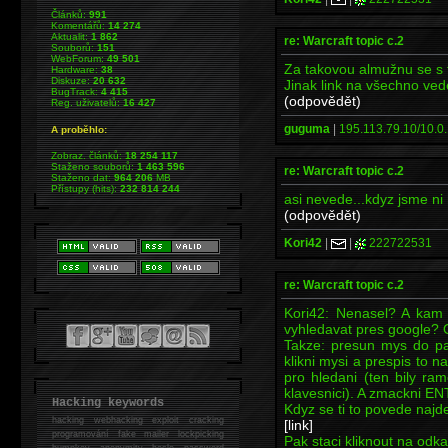
Článků:
991
Komentářů:
14 274
Aktualit:
1 862
re: Warcraft topic c.2
Souborů:
151
WebForum:
49 501
Za takovou almužnu se s 
Hardware:
38
Diskuze:
20 632
Jinak link na všechno ve
BugTrack:
4 415
(odpovědět)
Reg. uživatelů:
16 427
guguma
|
195.113.79.10/10.0.
A proběhlo:
Zobraz. článků:
18 254 117
Staženo souborů:
1 463 596
re: Warcraft topic c.2
Staženo dat:
964 206
MB
Přístupy (hits):
232 814 244
asi nevede...kdyz jsme ni 
(odpovědět)
Kori42
|
|
222722531
re: Warcraft topic c.2
Kori42: Nenasel? A kam 
vyhledavat pres google?
Takze: presun mys do pa
klikni mysi a prespis to 
pro hledani (ten bily ra
klavesnici). A zmackni E
Hacking keywords
Kdyz se ti to povede najd
hacking
webhacking exploit cracking
[link]
programování fake mailer lockpicking
Pak staci kliknout na od
bumpkey anonymity heslo password