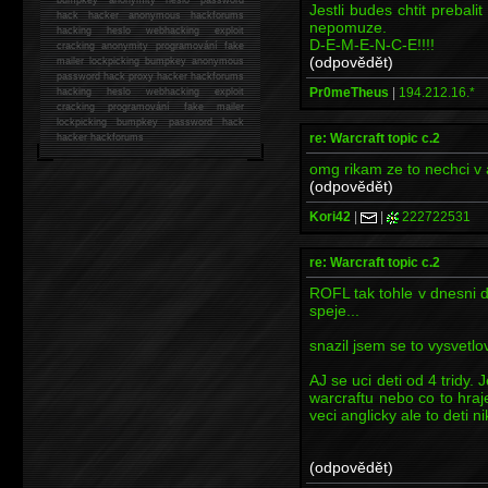
Jestli budes chtit prebali
hack
hacker anonymous hackforums
nepomuze.
hacking
heslo webhacking exploit
D-E-M-E-N-C-E!!!!
cracking anonymity programování fake
(odpovědět)
mailer lockpicking bumpkey anonymous
password hack proxy hacker hackforums
Pr0meTheus
|
194.212.16.*
hacking heslo webhacking exploit
cracking programování fake mailer
lockpicking bumpkey password hack
re: Warcraft topic c.2
hacker
hackforums
omg rikam ze to nechci v a
(odpovědět)
Kori42
|
|
222722531
re: Warcraft topic c.2
ROFL tak tohle v dnesni 
speje...
snazil jsem se to vysvetlo
AJ se uci deti od 4 tridy. 
warcraftu nebo co to hraj
veci anglicky ale to deti n
(odpovědět)