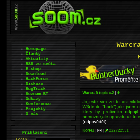
Warcr
Homepage
Články
Aktuality
RSS ze světa
E-shop
Download
HackForum
Diskuze
BugTrack
Warcraft topic c.2
|
Seznam BT
Odkazy
Jo,jeste vim ze to asi nikd
Konference
W3(tento "hack"),ale jsem o
Projekty
ktery by protivnika odpojil
O nás
nemozne,ale opravdu uz to ex
(odpovědět)
Kori42
|
|
222722531
.
Přihlášení
L
o
gin: