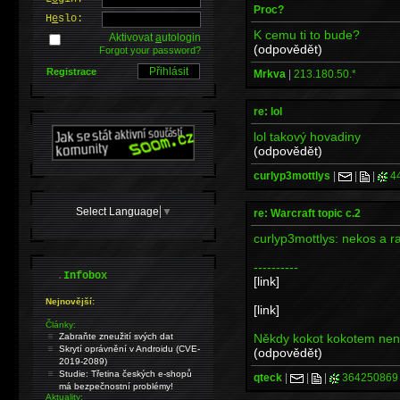
Proc?
H
e
slo:
K cemu ti to bude?
Aktivovat
a
utologin
(odpovědět)
Forgot your password?
Registrace
Mrkva
|
213.180.50.*
re: lol
lol takový hovadiny
(odpovědět)
curlyp3mottlys
|
|
|
4
Select Language
▼
re: Warcraft topic c.2
curlyp3mottlys: nekos a ra
----------
.
Infobox
[link]
Nejnovější:
[link]
Články:
Někdy kokot kokotem není,
Zabraňte zneužití svých dat
Skrytí oprávnění v Androidu (CVE-
(odpovědět)
2019-2089)
Studie: Třetina českých e-shopů
qteck
|
|
|
364250869
má bezpečnostní problémy!
Aktuality: