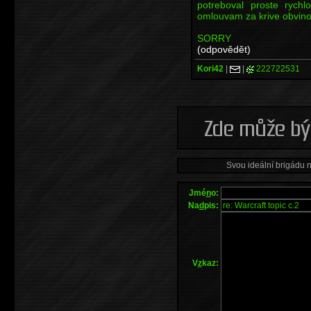
potreboval proste rych
omlouvam za krive obvino
SORRY
(odpovědět)
Kori42
|
|
222722531
Svou ideální brigádu 
Jmé
n
o:
Na
d
pis:
V
z
kaz: