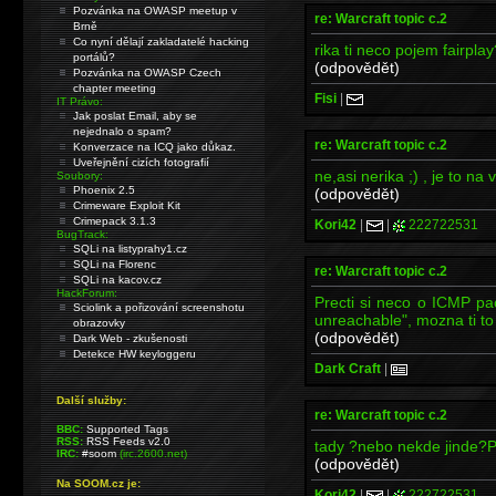
Pozvánka na OWASP meetup v
re: Warcraft topic c.2
Brně
Co nyní dělají zakladatelé hacking
rika ti neco pojem fairplay
portálů?
(odpovědět)
Pozvánka na OWASP Czech
chapter meeting
Fisi
|
IT Právo:
Jak poslat Email, aby se
nejednalo o spam?
re: Warcraft topic c.2
Konverzace na ICQ jako důkaz.
Uveřejnění cizích fotografií
ne,asi nerika ;) , je to na 
Soubory:
Phoenix 2.5
(odpovědět)
Crimeware Exploit Kit
Crimepack 3.1.3
Kori42
|
|
222722531
BugTrack:
SQLi na listyprahy1.cz
SQLi na Florenc
re: Warcraft topic c.2
SQLi na kacov.cz
HackForum:
Precti si neco o ICMP pa
Sciolink a pořizování screenshotu
unreachable", mozna ti t
obrazovky
(odpovědět)
Dark Web - zkušenosti
Detekce HW keyloggeru
Dark Craft
|
Další služby:
re: Warcraft topic c.2
BBC:
Supported Tags
RSS:
RSS Feeds v2.0
tady ?nebo nekde jinde?
IRC:
#soom
(irc.2600.net)
(odpovědět)
Na SOOM.cz je:
Kori42
|
|
222722531