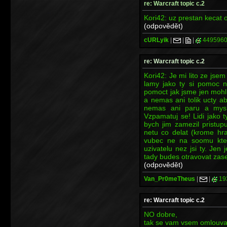
re: Warcraft topic c.2
Kori42: uz prestan kecat o
(odpovědět)
cURLyik
|
|
|
449596
re: Warcraft topic c.2
Kori42: Je mi lito ze jse
lamy jako ty si pomoc ne
pomoct jak jsme jen mohli a
a nemas ani tolik ucty a
nemas ani paru a mysl
Vzpamatuj se! Lidi jako 
bych jim zamezil pristup
netu co delat (krome hra
vubec ne na soomu kter
uzivatelu nez jsi ty. Jen
tady budes otravovat zase
(odpovědět)
Van_Pr0meTheus
|
|
19
re: Warcraft topic c.2
NO dobre,
tak se vam vsem omlouva