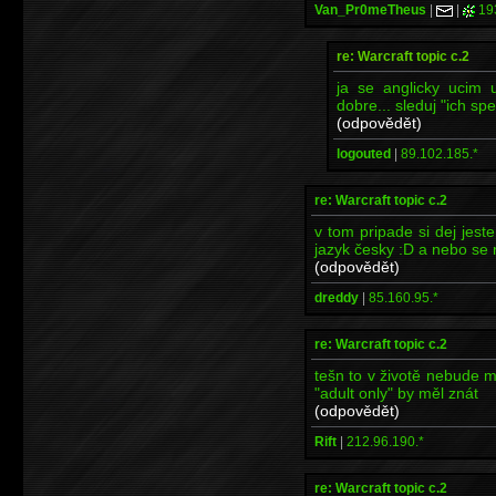
Van_Pr0meTheus
|
|
19
re: Warcraft topic c.2
ja se anglicky ucim 
dobre... sleduj "ich spe
(odpovědět)
logouted
|
89.102.185.*
re: Warcraft topic c.2
v tom pripade si dej jest
jazyk česky :D a nebo se 
(odpovědět)
dreddy
|
85.160.95.*
re: Warcraft topic c.2
tešn to v životě nebude m
"adult only" by měl znát
(odpovědět)
Rift
|
212.96.190.*
re: Warcraft topic c.2