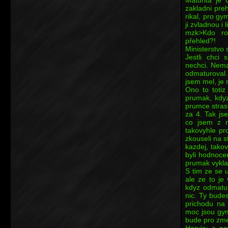
zakladni preh
rikal, pro gy
ji zvladnou i 
mzk>Kdo ro
přehled?!
Ministerstvo 
Jestli chci
nechci. Nema
odmaturoval
jsem mel, je 
Ono to totiz
prumak, kdyz 
prumce strasn
za 4. Tak js
co jsem z n
takovyhle pr
zkouseli na s
kazdej, takov
byli hodnocen
prumak vyklad
S tim ze se 
ale ze to je
kdyz odmatur
nic. Ty bude
prichodu na 
moc jsou gym
bude pro zme
Harvie: > n