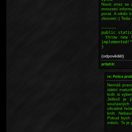
Navic snaz se z
mnozstvi inform
porat. A nikdo 
zkouset;-) Teda
----------
public static
throw new Un
implemented!"
}
(odpovědět)
pr0ph3t
re: Petice prot
Nemáš pravdu
státní matur
knih si vyber
Jelikož je j
současných 
oficiálně řeč
knih. Nebaví
Pokud bych z
měsíc. To je
----------