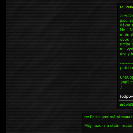
re: Peti
>>Vážně
jsou s
dávat 
Ne. N
maturi
obou j
urcite
mit vy
divny 
--------
publi
t
Unsup
imple
}
(odpov
pr0ph3t
re: Petice proti státní maturi
Můj názor na státní matur