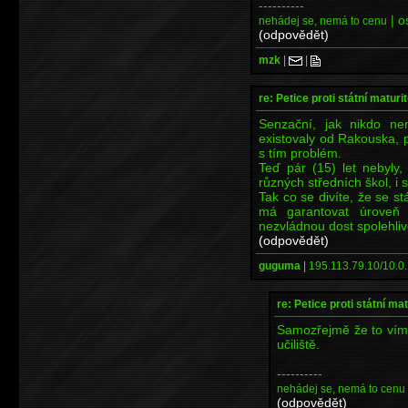
----------
| o
nehádej se, nemá to cenu
(odpovědět)
mzk
|
|
re: Petice proti státní maturi
Senzační, jak nikdo nem
existovaly od Rakouska, 
s tím problém.
Teď pár (15) let nebyly,
různých středních škol, i 
Tak co se divíte, že se st
má garantovat úroveň 
nezvládnou dost spolehli
(odpovědět)
guguma
|
195.113.79.10/10.0.
re: Petice proti státní mat
Samozřejmě že to vím.
učiliště.
----------
nehádej se, nemá to cenu
(odpovědět)