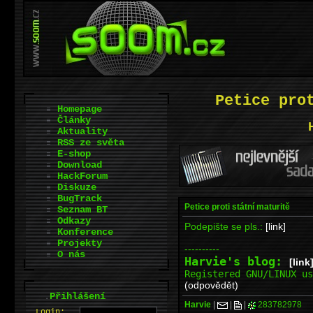
Petice pro
Homepage
Články
Aktuality
RSS ze světa
E-shop
Download
HackForum
Diskuze
BugTrack
Petice proti státní maturitě
Seznam BT
Odkazy
Podepište se pls.:
[link]
Konference
Projekty
----------
O nás
Harvie's blog:
[link
Registered GNU/LINUX u
(odpovědět)
.
Přihlášení
Harvie
|
|
|
283782978
L
o
gin: