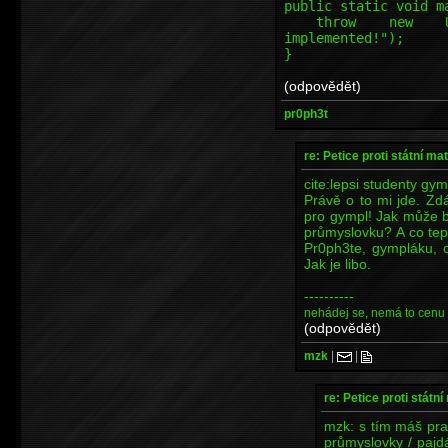
public static void m
throw new Unsupp
implemented!");
}
(odpovědět)
pr0ph3t
re: Petice proti státní mat
cite:lepsi studenty gym
Právě o to mi jde. Zdá
pro gympl! Jak může b
průmyslovku? A co tep
Pr0ph3te, gympláku, 
Jak je libo.
----------
nehádej se, nemá to cenu
(odpovědět)
mzk
|
|
re: Petice proti státní
mzk: s tím máš prav
průmyslovky / pajdá