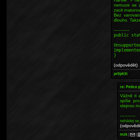
nemuze se z
zacit maturov
Bez varovan
dlouho. Takz
----------
public sta
th
Unsupporte
implemente
}
(odpovědět)
pr0ph3t
re: Petice p
Vážně ti a
spíše pr
stejnou m
----------
nehádej se
(odpovědě
mzk
|
|