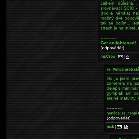
celkem důležitá..
srovnávací SCIO - 
(rodilá němka) na
možný dvě odpověd
tak se bojím... jes
strach je na místě,
----------
Get enlightened!
(odpovědět)
mr.Crow
|
|
re: Petice proti st
No já jsem prá
zaměření na jaz
dějepis minimál
gymplák ani pot
stejné maturity,
----------
nehádej se, nemá 
(odpovědět)
mzk
|
|