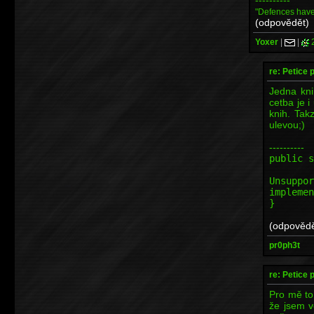
"Defences have 
(odpovědět)
Yoxer
|
|
re: Petice p
Jedna kni
cetba je i
knih. Tak
ulevou;)
----------
public s
t
Unsuppor
implemen
}
(odpovědě
pr0ph3t
re: Petice p
Pro mě to 
že jsem v