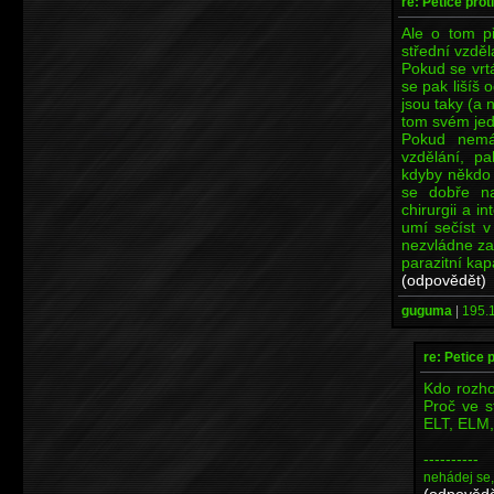
re: Petice prot
Ale o tom př
střední vzdě
Pokud se vrt
se pak lišíš 
jsou taky (a 
tom svém je
Pokud nemá
vzdělání, p
kdyby někdo 
se dobře na
chirurgii a i
umí sečíst v
nezvládne zap
parazitní kapa
(odpovědět)
guguma
|
195.1
re: Petice p
Kdo rozho
Proč ve s
ELT, ELM,
----------
nehádej se
(odpovědě