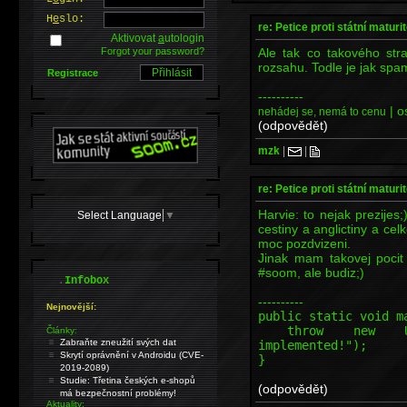
H
e
slo:
re: Petice proti státní maturi
Aktivovat
a
utologin
Ale tak co takového stra
Forgot your password?
rozsahu. Todle je jak spa
Registrace
----------
| o
nehádej se, nemá to cenu
(odpovědět)
mzk
|
|
re: Petice proti státní maturi
Harvie: to nejak prezijes;
Select Language
▼
cestiny a anglictiny a c
moc pozdvizeni.
Jinak mam takovej pocit
#soom, ale budiz;)
.
Infobox
----------
Nejnovější:
public static void m
throw new Unsupp
Články:
Zabraňte zneužití svých dat
implemented!");
Skrytí oprávnění v Androidu (CVE-
}
2019-2089)
Studie: Třetina českých e-shopů
(odpovědět)
má bezpečnostní problémy!
Aktuality: