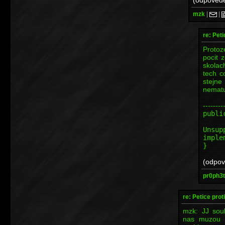
mzk
|
|
re: Peti
Proto
pocit 
skolac
tech c
stejne
nematur
--------
publi
t
Unsup
imple
}
(odpov
pr0ph3t
re: Petice prot
mzk: JJ sou
nas muzou z