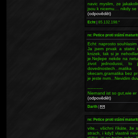
navic myslim, ze jakakol
jsou k nicemu.... nikdy se
(odpovědět)
Echt
|
85.132.198.*
re: Petice proti státní maturi
Echt: naprosto souhlasim
Ja jsem prvak a statni 
knizek, tak si je nehodla
je.Nejlepe nekde na netu.
zivot jednodussi, to
dovednostech...mat
okecam,gramatika bez pr
je jeste nvm...Nevidim du
----------
Niemand ist so gut,wie er 
(odpovědět)
Darth
|
re: Petice proti státní maturi
víte... všichni říkáte, 
strach, i když vlastně ne
těžké, já se bojím toho, 