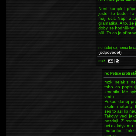
Není komplet přip
jesté, že bude. To 
mají učit. Např u če
gramatika. A to, že
doby se hodněkrát 
půl. To co je připr
----------
nehádej se, nemá to c
(odpovědět)
mzk
|
|
re: Petice proti st
mzk: nejak si n
toho co popisu
zmenila. Me spis
vedu.
Pokud danej pre
skolni maturity
ses to asi lip nau
Takovy veci jak
nezdaji. Z osob
uci az kdyz mu 
maturitou. Takz
vyresi.