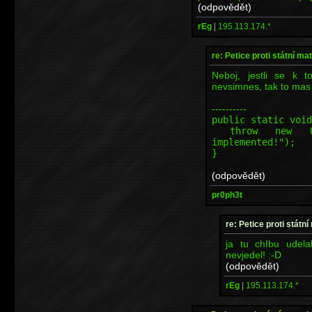
(odpovědět)
rEg
|
195.113.174.*
re: Petice proti státní mat
Neboj, jestli se k t
nevsimnes, tak to mas
----------
public static void
throw new Unsup
implemented!");
}
(odpovědět)
pr0ph3t
re: Petice proti státní
ja tu chIbu udela
nevjedel! :-D
(odpovědět)
rEg
|
195.113.174.*