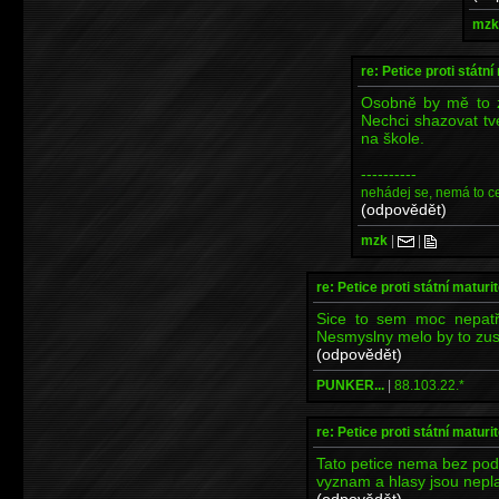
mzk
re: Petice proti státní
Osobně by mě to z
Nechci shazovat tv
na škole.
----------
nehádej se, nemá to c
(odpovědět)
mzk
|
|
re: Petice proti státní maturi
Sice to sem moc nepatří
Nesmyslny melo by to zustat
(odpovědět)
PUNKER...
|
88.103.22.*
re: Petice proti státní maturi
Tato petice nema bez pod
vyznam a hlasy jsou nepla
(odpovědět)