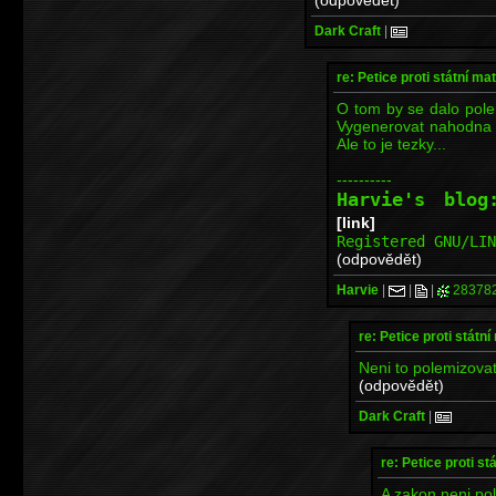
Dark Craft
|
re: Petice proti státní mat
O tom by se dalo polem
Vygenerovat nahodna 
Ale to je tezky...
----------
Harvie's blo
[link]
Registered GNU/LI
(odpovědět)
Harvie
|
|
|
28378
re: Petice proti státní
Neni to polemizovat
(odpovědět)
Dark Craft
|
re: Petice proti st
A zakon neni pol