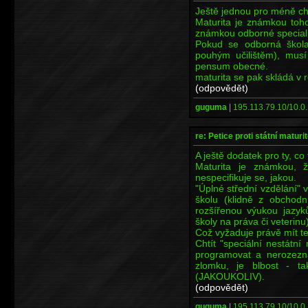
Ještě jednou pro méně chá
Maturita je známkou toho
známkou odborné special
Pokud se odborná škola 
pouhým učilištěm), mus
pensum obecné.
maturita se pak skládá v 
(odpovědět)
guguma
|
195.113.79.10/10.0.
re: Petice proti státní maturi
A ještě dodatek pro ty, c
Maturita je známkou, ž
nespecifikuje se, jakou.
"Úplné střední vzdělání
školu (klidně z obchod
rozšířenou výukou jazyk
školy na práva či veterinu)
Což vyžaduje právě mít ten
Chtít "speciální nestátn
programovat a nerozezná
zlomku, je blbost - t
(JAKOUKOLIV).
(odpovědět)
guguma
|
195.113.79.10/10.0.