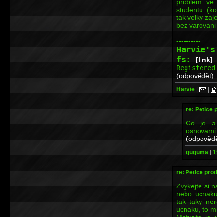
problem ve 
studentu (k
tak velky za
bez varovani 
----------
Harvie'
fs:
[link]
Registered
(odpovědět)
Harvie
|
|
re: Petice p
Co je a
osnovami
(odpovědě
guguma
|
1
re: Petice prot
Zvykejte si n
nebo ucnaku
tak taky ne
ucnaku, to mi
Maturita je