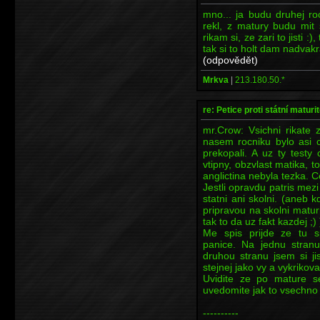
mno... ja budu druhej ro
rekl, z matury budu mit 
rikam si, ze zari to jisti :
tak si to holt dam nadvakra
(odpovědět)
Mrkva
|
213.180.50.*
re: Petice proti státní maturi
mr.Crow: Vsichni rikate 
nasem rocniku bylo asi 
prekopali. A uz ty testy
vtipny, obzvlast matika, t
anglictina nebyla tezka. C
Jestli opravdu patris mez
statni ani skolni. (aneb k
pripravou na skolni maturi
tak to da uz fakt kazdej ;) 
Me spis prijde ze tu s
panice. Na jednu stranu
druhou stranu jsem si j
stejnej jako vy a vykrikoval
Uvidite ze po mature se
uvedomite jak to vsechno 
----------