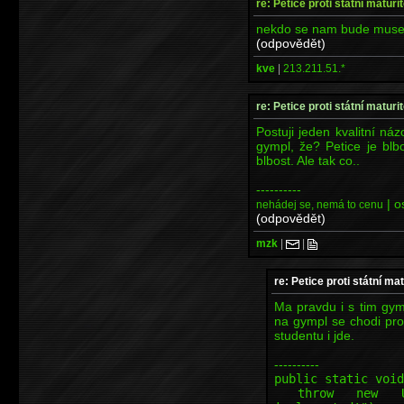
re: Petice proti státní maturi
nekdo se nam bude muset 
(odpovědět)
kve
|
213.211.51.*
re: Petice proti státní maturi
Postuji jeden kvalitní náz
gympl, že? Petice je blb
blbost. Ale tak co..
----------
| o
nehádej se, nemá to cenu
(odpovědět)
mzk
|
|
re: Petice proti státní mat
Ma pravdu i s tim gym
na gympl se chodi prot
studentu i jde.
----------
public static void
throw new Unsup