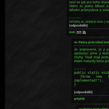
neví se jak pro koho dopa
Vidím tu jednu blbost a
střední průmyslove a osta
----------
| o
nehádej se, nemá to cenu
(odpovědět)
mzk
|
|
re: Petice proti státní mat
Je pripravena, ja ji
spoluzaci jsme ji tes
chyby. Vsak maji jeste
statni maturity letos je
----------
public static void
throw new Unsup
implemented!");
}
(odpovědět)
pr0ph3t
re: Petice proti státní