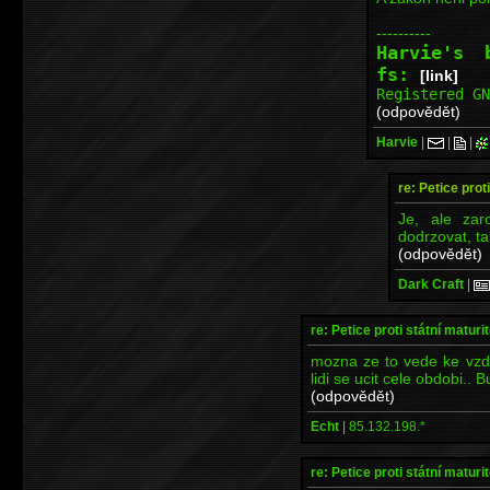
----------
Harvie's
fs:
[link]
Registered G
(odpovědět)
Harvie
|
|
|
re: Petice prot
Je, ale za
dodrzovat, ta
(odpovědět)
Dark Craft
|
re: Petice proti státní maturi
mozna ze to vede ke vzde
lidi se ucit cele obdobi..
(odpovědět)
Echt
|
85.132.198.*
re: Petice proti státní maturi