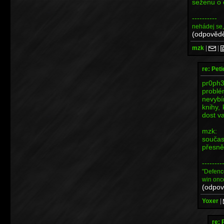
seženu o 
----------
nehádej se
(odpovědě
mzk
|
|
re: Peti
pr0ph3
probl
nevybí
knihy, 
dost v
mzk: 
součas
přesně
--------
"Defenc
win onc
(odpov
Yoxer
|
re: 