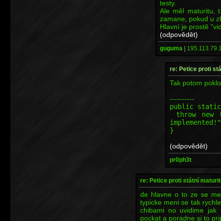
testy.
Ale měl maturitu, 
zamane, pokud u zk
Hlavní je prostě "vid
(odpovědět)
guguma
|
195.113.79.1
re: Petice proti st
Tak potom poklon
----------
public static
throw new Un
implemented!"
}
(odpovědět)
pr0ph3t
re: Petice proti státní maturi
de hlavne o to ze se men
typicke meni se tak rych
chibami no uvidime jak 
pockat a poradne si to prip