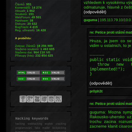
vzhledem k vysokému výskyt
Článků:
991
odmaturuje, hlavně z češt
Komentářů:
14 274
Aktualit:
1 862
(odpovědět)
Souborů:
151
WebForum:
49 501
guguma
|
195.113.79.10/10.0.
Hardware:
38
Diskuze:
20 632
BugTrack:
4 415
Reg. uživatelů:
16 428
re: Petice proti státní mat
A proběhlo:
Hruza, ja jsem co se
vidim u ostatnich, to je
Zobraz. článků:
18 256 989
Staženo souborů:
1 463 605
Staženo dat:
964 210
MB
----------
Přístupy (hits):
232 854 425
public static void
throw new Unsup
implemented!");
}
(odpovědět)
pr0ph3t
re: Petice proti státní mat
guguma: Mozna sympat
Rakousko-uhersko uz
Hacking keywords
trochu zacina rozru
hacking
webhacking exploit cracking
zacneme klanit cisarovi
programování fake mailer lockpicking
bumpkey anonymity heslo password