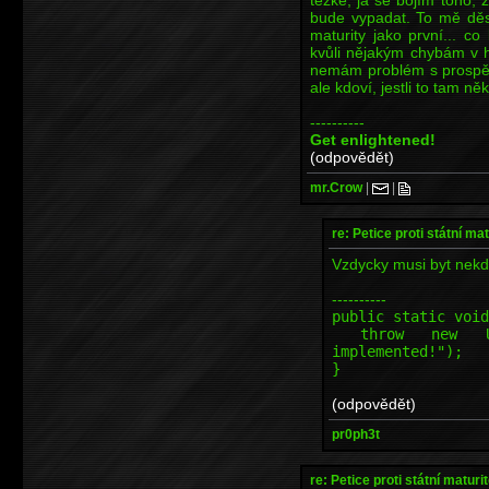
bude vypadat. To mě děsí
maturity jako první... c
kvůli nějakým chybám v 
nemám problém s prospěc
ale kdoví, jestli to tam n
----------
Get enlightened!
(odpovědět)
mr.Crow
|
|
re: Petice proti státní mat
Vzdycky musi byt nekdo
----------
public static void
throw new Unsup
implemented!");
}
(odpovědět)
pr0ph3t
re: Petice proti státní maturi