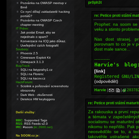
pr0ph3t
Pozvánka na OWASP meetup v
Brně
Co nyní dělají zakladatelé hacking
re: Petice proti státní mat
portálů?
Pozvánka na OWASP Czech
Prophet: na soom se h
chapter meeting
veku a stimto problemem
IT Právo:
Jak poslat Email, aby se
nejednalo o spam?
Nas dost strasej, p
Konverzace na ICQ jako důkaz.
porovnam to co je v p
Uveřejnění cizích fotografií
dost male sance...
Soubory:
Phoenix 2.5
Crimeware Exploit Kit
----------
Crimepack 3.1.3
Harvie's blo
BugTrack:
SQLi na listyprahy1.cz
[link]
SQLi na Florenc
Registered GNU/LI
SQLi na kacov.cz
(odpovědět)
HackForum:
Sciolink a pořizování screenshotu
Harvie
|
|
|
28378
obrazovky
Dark Web - zkušenosti
Detekce HW keyloggeru
re: Petice proti státní maturi
Za rakouska a první repub
Další služby:
a témata v zapečetěných
BBC:
Supported Tags
socialismu se maturitní o
RSS:
RSS Feeds v2.0
nikomu to nepřišlo. Pak p
IRC:
#soom
(irc.2600.net)
neosvědčilo se to, a teď
Na SOOM.cz je:
takovéhle ustrašené a