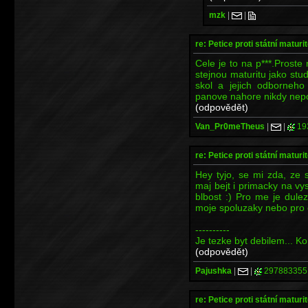
mzk
|
|
re: Petice proti státní maturi
Cele je to na p***.Prost
stejnou maturitu jako stud
skol a jejich odborneh
panove nahore nikdy nep
(odpovědět)
Van_Pr0meTheus
|
|
19
re: Petice proti státní maturi
Hey tyjo, se mi zda, ze 
maj bejt i primacky na vys
blbost :) Pro me je dulez
moje spoluzaky nebo pro c
----------
Je tezke byt debilem... K
(odpovědět)
Pajushka
|
|
297883355
re: Petice proti státní maturi