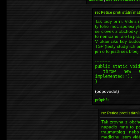
re: Petice proti státní mat
Tak tady prrrr. Videls
ty toho moc spolecny
se clovek z obchodky 
to nemozne, ale ta pra
V okamziku kdy budou
TSP (testy studijnich 
jen o to jestli ses blbe
----------
public static void
throw new Unsup
implemented!");
}
(odpovědět)
pr0ph3t
re: Petice proti státní
Tak zrovna z obch
napadlo mne to po
traumatolog nebo
medicínu jsem vidě