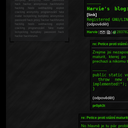
----------
hack
hacker anonymous hackforums
Harvie's blo
hacking
heslo webhacking exploit
cracking anonymity programování fake
[link]
mailer lockpicking bumpkey anonymous
Registered GNU/LI
password hack proxy hacker hackforums
(odpovědět)
hacking heslo webhacking exploit
cracking programování fake mailer
Harvie
|
|
|
28378
lockpicking bumpkey password hack
hacker
hackforums
re: Petice proti státní
Zrejme jsi nezapost
maturit, kterej po
prechazi a nikomu t
----------
public static v
throw new Uns
implemented!");
}
(odpovědět)
pr0ph3t
re: Petice proti státní maturi
No hlavně je tu pár prob