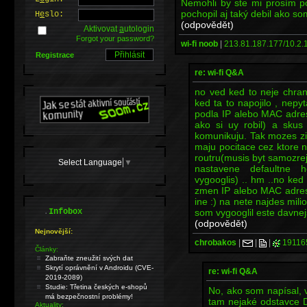
Nemohli by ste mi prosím po
pochopil aj taký debil ako so
H
e
slo:
(odpovědět)
Aktivovat
a
utologin
Forgot your password?
wi-fi noob
|
213.81.187.177/10.2.
Registrace
re: wi-fi Q&A
no ved ked to neje chran
ked ta to napojilo , nepyt
podla IP alebo MAC adres
ako si uy robil) a skus
komunikuju. Tak mozes zi
maju pocitace cez ktore ne
routru(musis byt samozrej
Select Language
▼
nastavene defaultne h
vygooglis) .. hm ..no ked
zmen IP alebo MAC adresu 
ine :) na nete najdes mil
.
som vygooglil este davnej
Infobox
(odpovědět)
Nejnovější:
chrobakos
|
|
|
19116
Články:
Zabraňte zneužití svých dat
Skrytí oprávnění v Androidu (CVE-
re: wi-fi Q&A
2019-2089)
Studie: Třetina českých e-shopů
No, ako som napísal, 
má bezpečnostní problémy!
tam nejaké odstavce D
Aktuality: