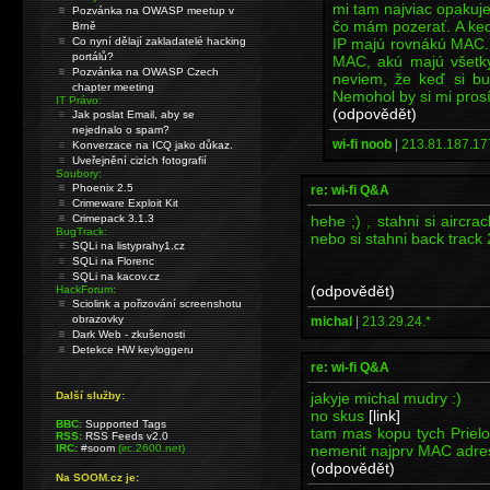
mi tam najviac opakuje 
Pozvánka na OWASP meetup v
čo mám pozerať. A ke
Brně
IP majú rovnákú MAC.
Co nyní dělají zakladatelé hacking
portálů?
MAC, akú majú všetky
Pozvánka na OWASP Czech
neviem, že keď si b
chapter meeting
Nemohol by si mi prosí
IT Právo:
(odpovědět)
Jak poslat Email, aby se
nejednalo o spam?
wi-fi noob
|
213.81.187.17
Konverzace na ICQ jako důkaz.
Uveřejnění cizích fotografií
Soubory:
Phoenix 2.5
re: wi-fi Q&A
Crimeware Exploit Kit
hehe ;) , stahni si aircrac
Crimepack 3.1.3
BugTrack:
nebo si stahni back track
SQLi na listyprahy1.cz
SQLi na Florenc
SQLi na kacov.cz
(odpovědět)
HackForum:
Sciolink a pořizování screenshotu
obrazovky
michal
|
213.29.24.*
Dark Web - zkušenosti
Detekce HW keyloggeru
re: wi-fi Q&A
jakyje michal mudry :)
Další služby:
no skus
[link]
BBC:
Supported Tags
tam mas kopu tych Prielom
RSS:
RSS Feeds v2.0
nemenit najprv MAC adres
IRC:
#soom
(irc.2600.net)
(odpovědět)
Na SOOM.cz je: