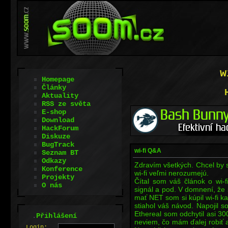
w
Homepage
Články
Aktuality
RSS ze světa
E-shop
Download
HackForum
Diskuze
BugTrack
wi-fi Q&A
Seznam BT
Odkazy
Zdravím všetkých. Chcel by s
Konference
wi-fi veľmi nerozumejú.
Projekty
Čítal som váš článok o wi-
O nás
signál a pod. V domnení, že
mať NET som si kúpil wi-fi k
stiahol váš návod. Napojil
Ethereal som odchytil asi 30
.
Přihlášení
neviem, čo mám ďalej robiť
L
o
gin: