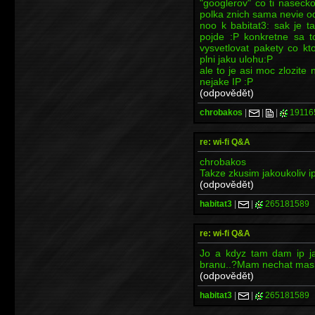
"googlerov" co ti nasecko
polka znich sama nevie o
noo k babitat3: sak je t
pojde :P konkretne sa t
vysvetlovat pakety co k
plni jaku ulohu:P
ale to je asi moc zlozit
nejake IP :P
(odpovědět)
chrobakos
|
|
|
19116
re: wi-fi Q&A
chrobakos
Takze zkusim jakoukoliv ip
(odpovědět)
habitat3
|
|
265181589
re: wi-fi Q&A
Jo a kdyz tam dam ip j
branu..?Mam nechat mask
(odpovědět)
habitat3
|
|
265181589