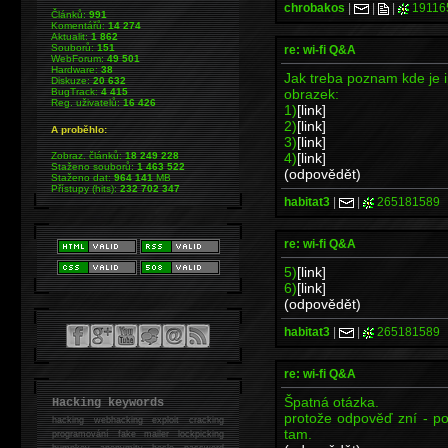
chrobakos
|
|
|
19116
Článků:
991
Komentářů:
14 274
Aktualit:
1 862
Souborů:
151
re: wi-fi Q&A
WebForum:
49 501
Hardware:
38
Jak treba poznam kde je i
Diskuze:
20 632
obrazek:
BugTrack:
4 415
Reg. uživatelů:
16 426
1)
[link]
2)
[link]
A proběhlo:
3)
[link]
4)
[link]
Zobraz. článků:
18 249 228
Staženo souborů:
1 463 522
(odpovědět)
Staženo dat:
964 141
MB
Přístupy (hits):
232 702 347
habitat3
|
|
265181589
re: wi-fi Q&A
5)
[link]
6)
[link]
(odpovědět)
habitat3
|
|
265181589
re: wi-fi Q&A
Špatná otázka.
Hacking keywords
protože odpověď zní - po
hacking
webhacking exploit cracking
tam.
programování fake mailer lockpicking
bumpkey anonymity heslo password