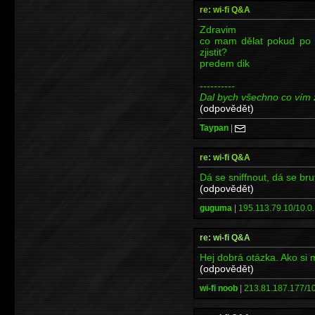
re: wi-fi Q&A
Zdravim
co mam dělat pokud po 
zjistit?
predem dik
----------
Dal bych všechno co vím 
(odpovědět)
Taypan
|
re: wi-fi Q&A
Dá se sniffnout, dá se bru
(odpovědět)
guguma
|
195.113.79.10/10.0.
re: wi-fi Q&A
Hej dobrá otázka. Ako si
(odpovědět)
wi-fi noob
|
213.81.187.177/10