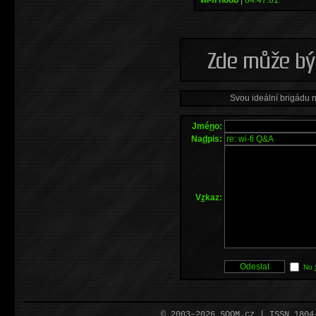
Svou ideální brigádu 
Jmé
n
o:
Na
d
pis:
V
z
kaz:
No
© 2003–2026 SOOM.cz | ISSN 180