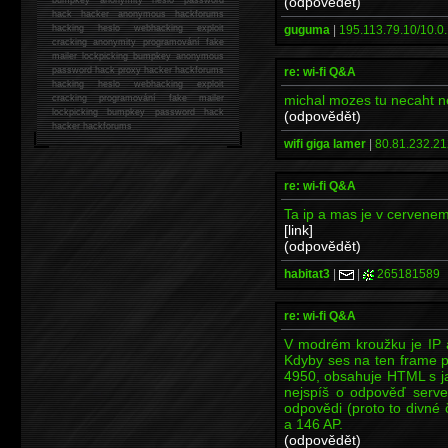
(odpovědět)
hack
hacker anonymous hackforums
guguma
|
195.113.79.10/10.0.
hacking
heslo webhacking exploit
cracking anonymity programování fake
mailer lockpicking bumpkey anonymous
re: wi-fi Q&A
password hack proxy hacker hackforums
hacking heslo webhacking exploit
michal mozes tu necaht n
cracking programování fake mailer
lockpicking bumpkey password hack
(odpovědět)
hacker
hackforums
wifi giga lamer
|
80.81.232.21
re: wi-fi Q&A
Ta ip a mas je v cervene
[link]
(odpovědět)
habitat3
|
|
265181589
re: wi-fi Q&A
V modrém kroužku je IP 
Kdyby ses na ten frame pod
4950, obsahuje HTML s ja
nejspíš o odpověď server
odpovědi (proto to divné č
a 146 AP.
(odpovědět)