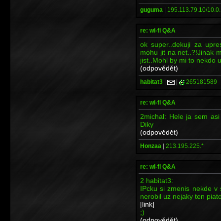
guguma
|
195.113.79.10/10.0.
re: wi-fi Q&A
ok super..dekuji za upr
mohu jit na net..?!Jinak 
jist..Mohl by mi to nekdo u
(odpovědět)
habitat3
|
|
265181589
re: wi-fi Q&A
2michal: Hele ja sem as
Diky
(odpovědět)
Honzaa
|
213.195.225.*
re: wi-fi Q&A
2 habitat3:
IPcku si zmenis nekde v 
nerobil uz nejaky ten pia
[link]
;)
(odpovědět)