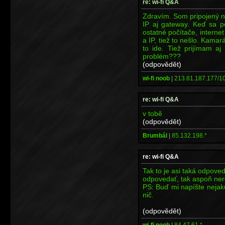
re: wi-fi Q&A
Zdravím. Som pripojený n
IP aj gateway. Keď sa po
ostatné počítače, intern
a IP, tiež to nešlo. Kamará
to ide. Tiež prijímam a
problém???
(odpovědět)
wi-fi noob
|
213.81.187.177/10
re: wi-fi Q&A
v tobě
(odpovědět)
Brumbál
|
85.132.198.*
re: wi-fi Q&A
Tak to je asi taká odpoveď
odpovedať, tak aspoň ner
PS: Buď mi napíšte nejak
nič.
(odpovědět)
wi-fi noob
|
84.47.61.*