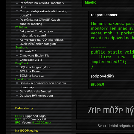
Maeko
Pozvánka na OWASP meetup v
Brně
Co nyní dělají zakladatelé hacking
re: portscanner
portálů?
Pozvánka na OWASP Czech
Hmmm, nakonec jeste 
chapter meeting
monitor? Ten snad svit
IT Právo:
Jak poslat Email, aby se
vecer, mohl jsi pockat
nejednalo o spam?
cekat na odpoved na fo
Konverzace na ICQ jako důkaz.
Uveřejnění cizích fotografií
----------
Soubory:
public static void
Phoenix 2.5
Crimeware Exploit Kit
throw new Unsup
Crimepack 3.1.3
implemented!");
BugTrack:
}
SQLi na listyprahy1.cz
SQLi na Florenc
(odpovědět)
SQLi na kacov.cz
HackForum:
Sciolink a pořizování screenshotu
pr0ph3t
obrazovky
Dark Web - zkušenosti
Detekce HW keyloggeru
Další služby:
BBC:
Supported Tags
RSS:
RSS Feeds v2.0
IRC:
#soom
(irc.2600.net)
Svou ideální brigádu 
Na SOOM.cz je: