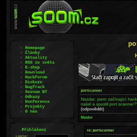
po
Homepage
Články
Aktuality
RSS ze světa
E-shop
Download
HackForum
Diskuze
BugTrack
portscanner
Seznam BT
Odkazy
Nazdar, jsem začínající hac
Konference
našel a spustil port scanner
Projekty
(odpovědět)
O nás
Maeko
.
Přihlášení
re: portscanner
L
o
gin: