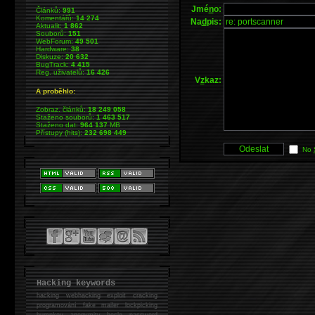
Jmé
n
o:
Článků:
991
Komentářů:
14 274
Na
d
pis:
Aktualit:
1 862
Souborů:
151
WebForum:
49 501
Hardware:
38
Diskuze:
20 632
BugTrack:
4 415
Reg. uživatelů:
16 426
V
z
kaz:
A proběhlo:
Zobraz. článků:
18 249 058
Staženo souborů:
1 463 517
Staženo dat:
964 137
MB
Přístupy (hits):
232 698 449
No
Hacking keywords
hacking
webhacking exploit cracking
programování fake mailer lockpicking
bumpkey anonymity heslo password