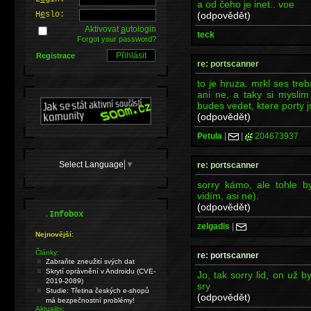
a od čeho je inet.. voe
(odpovědět)
H
e
slo:
Aktivovat
a
utologin
teck
Forgot your password?
Registrace
re: portscanner
to je hruza. mrkl ses tr
ani ne, a taky si myslim
budes vedet, ktere porty 
(odpovědět)
Petula
|
|
204673937
Select Language
▼
re: portscanner
sorry kámo, ale tohle by
vidím, asi ne).
(odpovědět)
.
Infobox
zelgadis
|
Nejnovější:
Články:
re: portscanner
Zabraňte zneužití svých dat
Skrytí oprávnění v Androidu (CVE-
Jo, tak sorry lid, on už 
2019-2089)
sry
Studie: Třetina českých e-shopů
(odpovědět)
má bezpečnostní problémy!
Aktuality: