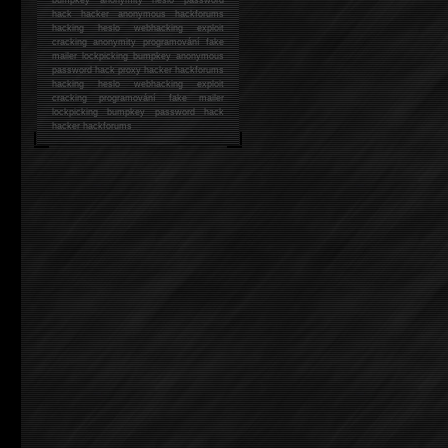
hack
hacker anonymous hackforums
hacking
heslo webhacking exploit
cracking anonymity programování fake
mailer lockpicking bumpkey anonymous
password hack proxy hacker hackforums
hacking heslo webhacking exploit
cracking programování fake mailer
lockpicking bumpkey password hack
hacker
hackforums