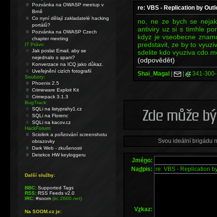
Pozvánka na OWASP meetup v
re: VBS - Replication by Outl
Brně
Co nyní dělají zakladatelé hacking
no, ne ze bych se nejak
portálů?
antiviry uz si s timhle p
Pozvánka na OWASP Czech
kdyz je vseobecne znamo,
chapter meeting
predstavit, ze by to vyuzi
IT Právo:
Jak poslat Email, aby se
sdelite kdo vyuziva cdo.m
nejednalo o spam?
(odpovědět)
Konverzace na ICQ jako důkaz.
Uveřejnění cizích fotografií
Shai_Magal
|
|
341-300-
Soubory:
Phoenix 2.5
Crimeware Exploit Kit
Crimepack 3.1.3
BugTrack:
SQLi na listyprahy1.cz
SQLi na Florenc
SQLi na kacov.cz
HackForum:
Sciolink a pořizování screenshotu
Svou ideální brigádu 
obrazovky
Dark Web - zkušenosti
Detekce HW keyloggeru
Jmé
n
o:
Na
d
pis:
Další služby:
BBC:
Supported Tags
RSS:
RSS Feeds v2.0
IRC:
#soom
(irc.2600.net)
V
z
kaz:
Na SOOM.cz je: