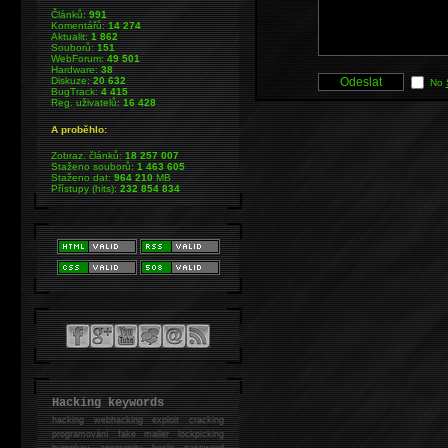
Článků:
991
Komentářů:
14 274
Aktualit:
1 862
Souborů:
151
WebForum:
49 501
Hardware:
38
Diskuze:
20 632
No
BugTrack:
4 415
Reg. uživatelů:
16 428
A proběhlo:
Zobraz. článků:
18 257 007
Staženo souborů:
1 463 605
Staženo dat:
964 210
MB
Přístupy (hits):
232 854 834
Hacking keywords
hacking
webhacking exploit cracking
programování fake mailer lockpicking
bumpkey anonymity heslo password