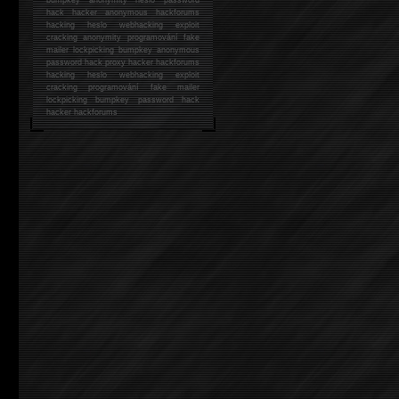
hack
hacker anonymous hackforums
hacking
heslo webhacking exploit
cracking anonymity programování fake
mailer lockpicking bumpkey anonymous
password hack proxy hacker hackforums
hacking heslo webhacking exploit
cracking programování fake mailer
lockpicking bumpkey password hack
hacker
hackforums