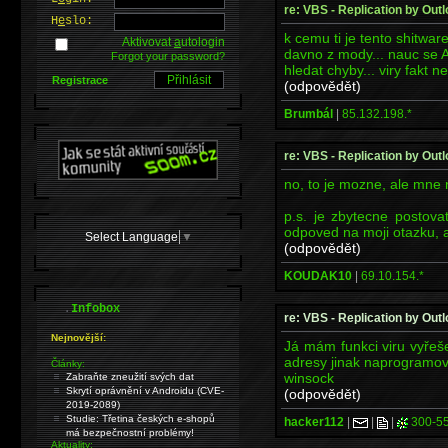
re: VBS - Replication by Outl
H
e
slo:
k cemu ti je tento shitwar
Aktivovat
a
utologin
davno z mody... nauc se A
Forgot your password?
hledat chyby... viry fakt ne
Registrace
(odpovědět)
Brumbál
|
85.132.198.*
re: VBS - Replication by Outl
no, to je mozne, ale mne n
p.s. je zbytecne postova
odpoved na moji otazku, 
Select Language
▼
(odpovědět)
KOUDAK10
|
69.10.154.*
.
Infobox
re: VBS - Replication by Outl
Nejnovější:
Já mám funkci viru vyřeš
adresy jinak naprogramov
Články:
winsock
Zabraňte zneužití svých dat
Skrytí oprávnění v Androidu (CVE-
(odpovědět)
2019-2089)
Studie: Třetina českých e-shopů
hacker112
|
|
|
300-5
má bezpečnostní problémy!
Aktuality: