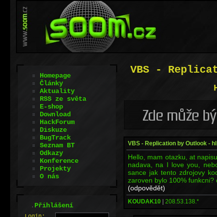
VBS - Replica
Homepage
Články
Aktuality
RSS ze světa
E-shop
Download
HackForum
Diskuze
BugTrack
VBS - Replication by Outlook - h
Seznam BT
Odkazy
Hello, mam otazku, at napisu s
Konference
nadava, na I love you, nebo
Projekty
sance jak tento zdrojovy kod 
O nás
zaroven bylo 100% funkcni? 
(odpovědět)
KOUDAK10
|
208.53.138.*
.
Přihlášení
L
o
gin: