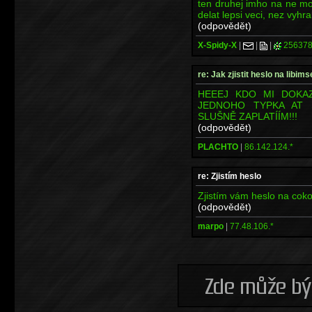
ten druhej imho na ne mo
delat lepsi veci, nez vyhra
(odpovědět)
X-Spidy-X
|
|
|
256378
re: Jak zjistit heslo na libims
HEEEJ KDO MI DOKAZ
JEDNOHO TYPKA AT 
SLUŠNĚ ZAPLATÍÍM!!!
(odpovědět)
PLACHTO
|
86.142.124.*
re: Zjistím heslo
Zjistím vám heslo na cok
(odpovědět)
marpo
|
77.48.106.*