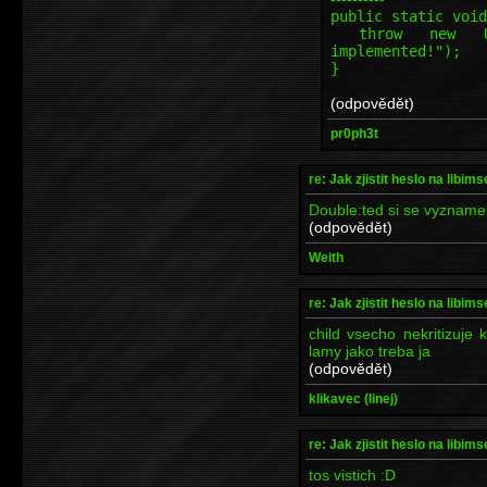
public static void
throw new Unsup
implemented!");
}
(odpovědět)
pr0ph3t
re: Jak zjistit heslo na libims
Double:ted si se vyznamen
(odpovědět)
Weith
re: Jak zjistit heslo na libims
child vsecho nekritizuje k
lamy jako treba ja
(odpovědět)
klikavec (linej)
re: Jak zjistit heslo na libims
tos vistich :D