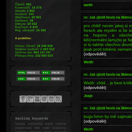
Článků:
991
weith
Komentářů:
14 274
Aktualit:
1 862
Souborů:
151
re: Jak zjistit heslo na libims
WebForum:
49 501
Hardware:
38
Diskuze:
20 632
pro child! nevim jakej si 
BugTrack:
4 415
forech ale myslim si že 
Reg. uživatelů:
16 426
na hopvno a všechno
A proběhlo:
lidí(normální,lamy)to je f
si to takhle všechno dovol
Zobraz. článků:
18 248 828
jinak proti toběnic nemam.
Staženo souborů:
1 463 512
Staženo dat:
964 137
MB
(odpovědět)
Přístupy (hits):
232 683 610
Weith
re: Jak zjistit heslo na libims
Weith: child... je best kri
(odpovědět)
.bugs
re: Jak zjistit heslo na libims
bugs:hmm by mě zajimalo c
Hacking keywords
(odpovědět)
hacking
webhacking exploit cracking
programování fake mailer lockpicking
Weith
bumpkey anonymity heslo password