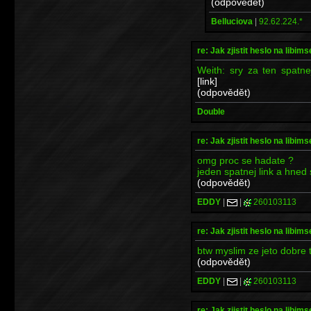
(odpovědět)
Belluciova
|
92.62.224.*
re: Jak zjistit heslo na libims
Weith: sry za ten spatne
[link]
(odpovědět)
Double
re: Jak zjistit heslo na libims
omg proc se hadate ?
jeden spatnej link a hned
(odpovědět)
EDDY
|
|
260103113
re: Jak zjistit heslo na libims
btw myslim ze jeto dobre 
(odpovědět)
EDDY
|
|
260103113
re: Jak zjistit heslo na libims