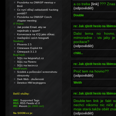
Pozvánka na OWASP meetup v
a co treba
[link]
??? Znas 
Brně
(odpovědět)
Co nyní dělají zakladatelé hacking
portálů?
Double
Pozvánka na OWASP Czech
chapter meeting
IT Právo:
re: Jak zjistit heslo na libims
Jak poslat Email, aby se
nejednalo o spam?
Dalsi tema no hovno,
Konverzace na ICQ jako důkaz.
mimoradne - vis jaky je
Uveřejnění cizích fotografií
pocitace?
Soubory:
Phoenix 2.5
(odpovědět)
Crimeware Exploit Kit
Crimepack 3.1.3
child...
BugTrack:
SQLi na listyprahy1.cz
SQLi na Florenc
re: Jak zjistit heslo na libims
SQLi na kacov.cz
HackForum:
Proč tem na hovno??
Sciolink a pořizování screenshotu
(odpovědět)
obrazovky
Dark Web - zkušenosti
Weith
Detekce HW keyloggeru
re: Jak zjistit heslo na libims
Další služby:
Double:ten link je fakt 
BBC:
Supported Tags
RSS:
RSS Feeds v2.0
nechci nikomu nic ničit
IRC:
#soom
(irc.2600.net)
moje stará.takže obět zná
(odpovědět)
Na SOOM.cz je: