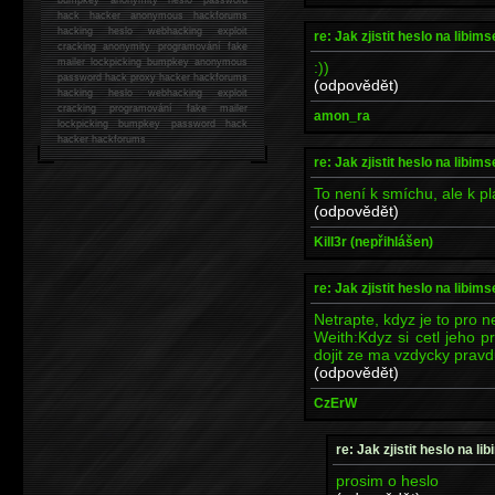
hack
hacker anonymous hackforums
hacking
heslo webhacking exploit
re: Jak zjistit heslo na libims
cracking anonymity programování fake
mailer lockpicking bumpkey anonymous
:))
password hack proxy hacker hackforums
(odpovědět)
hacking heslo webhacking exploit
cracking programování fake mailer
amon_ra
lockpicking bumpkey password hack
hacker
hackforums
re: Jak zjistit heslo na libims
To není k smíchu, ale k plá
(odpovědět)
Kill3r (nepřihlášen)
re: Jak zjistit heslo na libims
Netrapte, kdyz je to pro nej
Weith:Kdyz si cetl jeho p
dojit ze ma vzdycky pravd
(odpovědět)
CzErW
re: Jak zjistit heslo na li
prosim o heslo