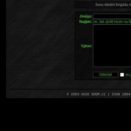
Svou ideální brigádu 
Jmé
n
o:
Na
d
pis:
V
z
kaz:
No
© 2003–2026 SOOM.cz | ISSN 180