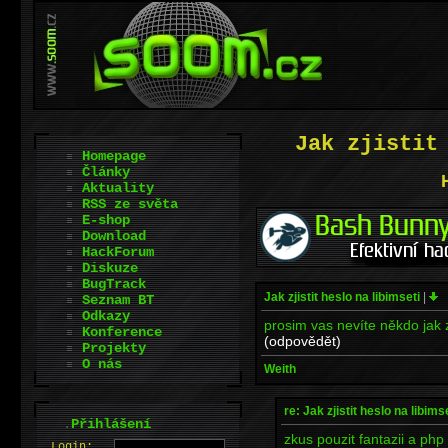
Jak zjistit
Homepage
Články
Aktuality
RSS ze světa
E-shop
Download
HackForum
Diskuze
BugTrack
Jak zjistit heslo na libimseti
|
Seznam BT
Odkazy
prosim vas nevíte někdo jak zj
Konference
(odpovědět)
Projekty
O nás
Weith
re: Jak zjistit heslo na libims
.
Přihlášení
zkus pouzit fantazii a ph
L
o
gin: