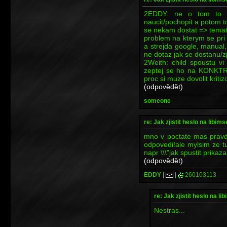
2EDDY: ne o tom to o
naucit/pochopit a potom to
se nekam dostat => temate
problem na kterym se pri
a strejda google, manual,
ne dotaz jak se dostanu/zj
2Weith: child spoustu vi 
zeptej se ho na KONKT
proc si muze dovolit kritizo
(odpovědět)
someone
re: Jak zjistit heslo na libims
mno v poctate mas pravdu
odpovedi!ale mylsim ze t
napr \\\"jak spustit prikaza
(odpovědět)
EDDY
|
|
260103113
re: Jak zjistit heslo na li
Nestras...
----------