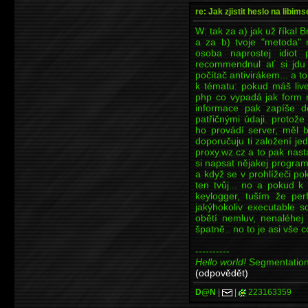
re: Jak zjistit heslo na libims
W: tak za a) jak už říkal B
a za b) tvoje "metoda"
osoba naprostej idio
recommendnul ať si jdu 
počítač antivirákem... a 
k tématu: pokud máš live
php co vypadá jak form n
informace pak zapíše do
patřičnými údaji. protože
ho provádí server, měl b
doporučuju ti založení je
proxy.wz.cz a to pak nast
si napsat nějakej progra
a když se v prohlížeči pok
ten tvůj... no a pokud k
keylogger, tuším že per
jakýhokoliv executable s
obětí nemluv, nenaléhej 
špatně.. no to je asi vše 
----------
Hello world!
Segmentation
(odpovědět)
D@N
|
|
223163359