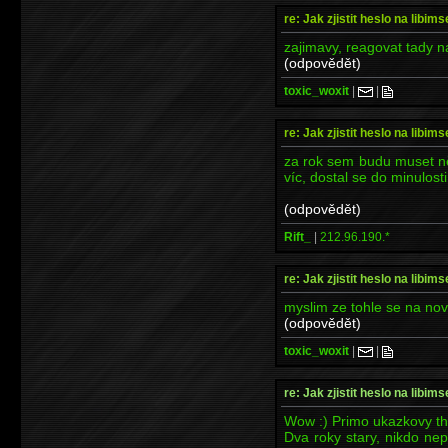
re: Jak zjistit heslo na libims
zajimavy, reagovat tady n
(odpovědět)
toxic_woxit
|
|
re: Jak zjistit heslo na libims
za rok sem budu muset ně
víc, dostal se do minulosti
(odpovědět)
Rift_
|
212.96.190.*
re: Jak zjistit heslo na libims
myslim ze tohle se na no
(odpovědět)
toxic_woxit
|
|
re: Jak zjistit heslo na libims
Wow :) Primo ukazkovy th
Dva roky stary, nikdo nepo