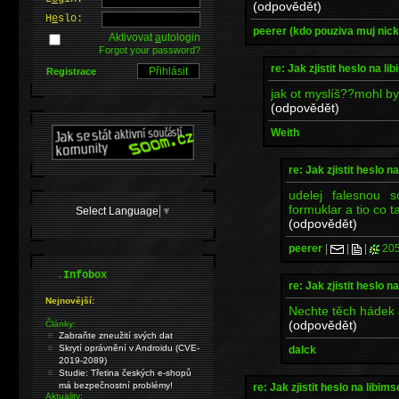
(odpovědět)
H
e
slo:
peerer (kdo pouziva muj nic
Aktivovat
a
utologin
Forgot your password?
re: Jak zjistit heslo na li
Registrace
jak ot myslíš??mohl by
(odpovědět)
Weith
re: Jak zjistit heslo na
udelej falesnou 
formuklar a tio co 
Select Language
▼
(odpovědět)
peerer
|
|
|
205
.
Infobox
re: Jak zjistit heslo na
Nejnovější:
Nechte těch hádek a
(odpovědět)
Články:
Zabraňte zneužití svých dat
Skrytí oprávnění v Androidu (CVE-
dalck
2019-2089)
Studie: Třetina českých e-shopů
má bezpečnostní problémy!
re: Jak zjistit heslo na libims
Aktuality: