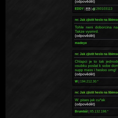
(odpovědět)
EDDY
|
|
260103113
re: Jak zjistit heslo na libims
Tohle neni doborcina n
Takze vysmrd.
(odpovědět)
madeye
re: Jak zjistit heslo na libims
Chlapci je to tak jednod
osubku poslat k sobe domuu
supp mass i hesloo omg!
(odpovědět)
W
|
194.212.30.*
re: Jak zjistit heslo na libims
W: pises jak cu*ak
(odpovědět)
Brumbál
|
85.132.198.*