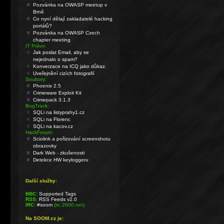
Pozvánka na OWASP meetup v
Brně
Co nyní dělají zakladatelé hacking
portálů?
Pozvánka na OWASP Czech
chapter meeting
IT Právo:
Jak poslat Email, aby se
nejednalo o spam?
Konverzace na ICQ jako důkaz.
Uveřejnění cizích fotografií
Soubory:
Phoenix 2.5
Crimeware Exploit Kit
Crimepack 3.1.3
BugTrack:
SQLi na listyprahy1.cz
SQLi na Florenc
SQLi na kacov.cz
HackForum:
Sciolink a pořizování screenshotu
obrazovky
Dark Web - zkušenosti
Detekce HW keyloggeru
Další služby:
BBC:
Supported Tags
RSS:
RSS Feeds v2.0
IRC:
#soom
(irc.2600.net)
Na SOOM.cz je: