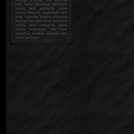
hack
hacker anonymous hackforums
hacking
heslo webhacking exploit
cracking anonymity programování fake
mailer lockpicking bumpkey anonymous
password hack proxy hacker hackforums
hacking heslo webhacking exploit
cracking programování fake mailer
lockpicking bumpkey password hack
hacker
hackforums