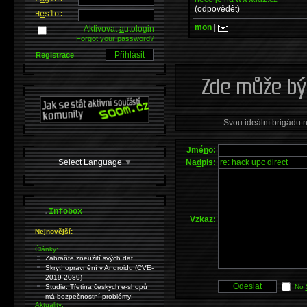
(odpovědět)
H
e
slo:
mon
|
Aktivovat
a
utologin
Forgot your password?
Registrace
Svou ideální brigádu 
Jmé
n
o:
Select Language
▼
Na
d
pis:
.
Infobox
V
z
kaz:
Nejnovější:
Články:
Zabraňte zneužití svých dat
Skrytí oprávnění v Androidu (CVE-
2019-2089)
Studie: Třetina českých e-shopů
No
má bezpečnostní problémy!
Aktuality: