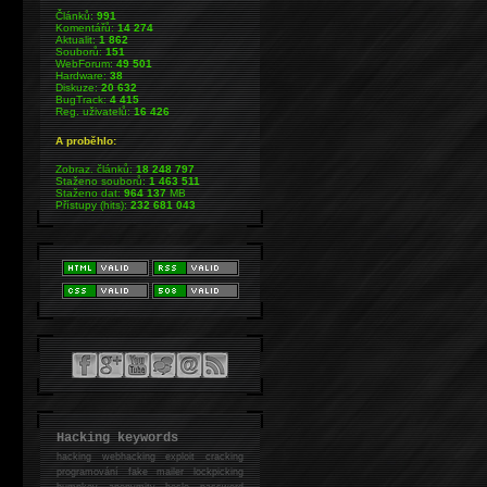
Článků:
991
Komentářů:
14 274
Aktualit:
1 862
Souborů:
151
WebForum:
49 501
Hardware:
38
Diskuze:
20 632
BugTrack:
4 415
Reg. uživatelů:
16 426
A proběhlo:
Zobraz. článků:
18 248 797
Staženo souborů:
1 463 511
Staženo dat:
964 137
MB
Přístupy (hits):
232 681 043
Hacking keywords
hacking
webhacking exploit cracking
programování fake mailer lockpicking
bumpkey anonymity heslo password