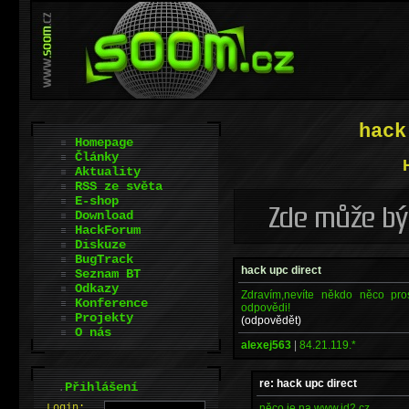
hack
Homepage
Články
Aktuality
RSS ze světa
E-shop
Download
HackForum
Diskuze
BugTrack
hack upc direct
Seznam BT
Odkazy
Zdravím,nevíte někdo něco pro
Konference
odpovědi!
Projekty
(odpovědět)
O nás
alexej563
|
84.21.119.*
re: hack upc direct
.
Přihlášení
něco je na www.id2.cz
L
o
gin: