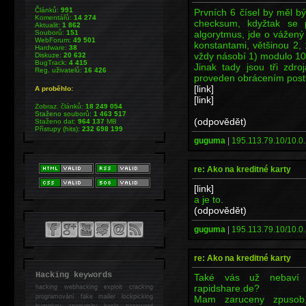
Článků:
991
Prvních 6 čísel by měl bý
Komentářů:
14 274
checksum, kdyžtak se 
Aktualit:
1 862
algorytmus, jde o vážený
Souborů:
151
WebForum:
49 501
konstantami, většinou 2, 
Hardware:
38
vždy násobí 1) modulo 10
Diskuze:
20 632
BugTrack:
4 415
Jinak tady jsou tři zdro
Reg. uživatelů:
16 426
proveden obrácením postu
[link]
A proběhlo:
[link]
Zobraz. článků:
18 249 054
Staženo souborů:
1 463 517
(odpovědět)
Staženo dat:
964 137
MB
Přístupy (hits):
232 698 199
guguma
|
195.113.79.10/10.0.
re: Ako na kreditné karty
[link]
a je to.
(odpovědět)
guguma
|
195.113.79.10/10.0.
re: Ako na kreditné karty
Hacking keywords
Také vás už nebaví č
rapidshare.de?
hacking
webhacking exploit cracking
programování fake mailer lockpicking
Mam zaruceny zpusob,
bumpkey anonymity heslo password