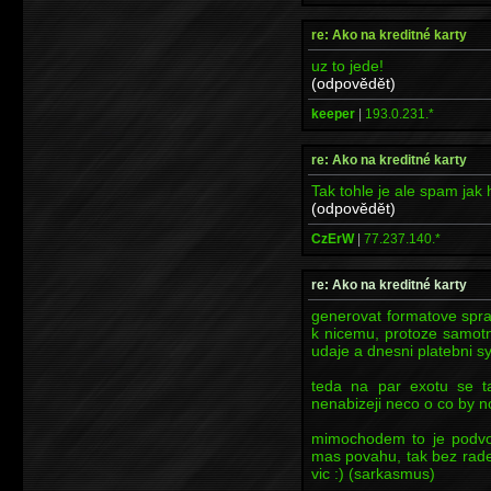
re: Ako na kreditné karty
uz to jede!
(odpovědět)
keeper
|
193.0.231.*
re: Ako na kreditné karty
Tak tohle je ale spam jak
(odpovědět)
CzErW
|
77.237.140.*
re: Ako na kreditné karty
generovat formatove spra
k nicemu, protoze samotne
udaje a dnesni platebni s
teda na par exotu se ta
nenabizeji neco o co by no
mimochodem to je podvod
mas povahu, tak bez radej
vic :) (sarkasmus)