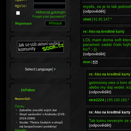
myslis, ze je to tak jedn
H
e
slo:
(odpovědět)
Aktivovat
a
utologin
Forgot your password?
shaii
|
81.92.147.*
Registrace
re: Ako na kreditné karty
LOL mam doma soft ktere
parametr zadat číslo tvýh
ho? :-))
(odpovědět)
mon
|
Select Language
▼
re: Ako na kreditné karty
getmoney.vies o tom da
alebo my daj vedet. i
.
Infobox
(odpovědět)
Nejnovější:
nick2224
|
195.160.182.*
Články:
Zabraňte zneužití svých dat
re: Ako na kreditné karty
Skrytí oprávnění v Androidu (CVE-
2019-2089)
Tak tomu neverym ze su
Studie: Třetina českých e-shopů
(odpovědět)
má bezpečnostní problémy!
Aktuality: