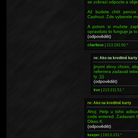
se zobrazi odpocte a objev
Až budete chtít peníze 
Cashout. Zde vyberete m
A potom si mužete zapla
opravduto to funguje ja 
(odpovědět)
charlieus
|
213.192.60.*
re: Ako na kreditné karty
jinymi slovy chces, a
referrera zadavali teb
ty :)))
(odpovědět)
kve
|
213.211.51.*
re: Ako na kreditné karty
Ahoj. Help u toho adbuxe
code entered. Zadavam h
Dikes K.
(odpovědět)
keeper
|
193.0.231.*