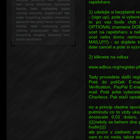
rapidshare.
hack
hacker anonymous hackforums
hacking
heslo webhacking exploit
1) udelejte si bezplatně 
cracking anonymity programování fake
- (sign up), pote si vyber
mailer lockpicking bumpkey anonymous
to po vas bude chtit (
password hack proxy hacker hackforums
OPTIONAL znamena DOBR
hacking heslo webhacking exploit
cracking programování fake mailer
ucet na rapidsharu a neb
lockpicking bumpkey password hack
ucet nebo domu nemusi
hacker
hackforums
MAILU!!!!) - az dojdete 
date cancel a pote si vyz
2) kliknete na odkaz
www.adbux.org/register.p
Tady provedete další regi
Poté do políček E-mai
Verification, PayPal E-m
mail. Poté ješte vybere
Charlieus. Pak stačí opsat
no a princip vlastne spoc
pulminutu co to vzdy uka
dostavate 0,01 dolaru
((((nekdy se behem dne p
hodin))))
ale pozor v zadnem pri
vam to nic neda, takze sta