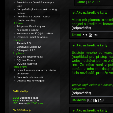
Janna
|
46.29.1.*
Pozvánka na OWASP meetup v
Brně
Co nyní dělají zakladatelé hacking
re: Ako na kreditné karty
portálů?
Pozvánka na OWASP Czech
Musis mit platnou kreditni
chapter meeting
spojeni s kreditnimi kartam
IT Právo:
Jak poslat Email, aby se
(odpovědět)
nejednalo o spam?
Konverzace na ICQ jako důkaz.
Emkei
|
|
|
Uveřejnění cizích fotografií
Soubory:
Phoenix 2.5
re: Ako na kreditné karty
Crimeware Exploit Kit
Crimepack 3.1.3
Existuje mnoho software,
BugTrack:
(například pro přístup n
SQLi na listyprahy1.cz
webu nechává peníze z úč
SQLi na Florenc
SQLi na kacov.cz
line. Že něco není v po
HackForum:
peníze z toho neexistují
Sciolink a pořizování screenshotu
čísla nezískáš, protože ve
obrazovky
Dark Web - zkušenosti
----------
Detekce HW keyloggeru
Teprve když vstáváte s hackin
hackerem.
Další služby:
(odpovědět)
BBC:
Supported Tags
.cCuMiNn.
|
|
|
RSS:
RSS Feeds v2.0
IRC:
#soom
(irc.2600.net)
re: Ako na kreditné karty
Na SOOM.cz je: