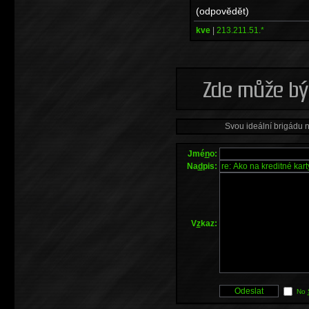
(odpovědět)
kve
|
213.211.51.*
Svou ideální brigádu 
Jmé
n
o:
Na
d
pis:
V
z
kaz:
No