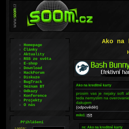
Ako na 
Homepage
Články
Aktuality
RSS ze světa
E-shop
Download
HackForum
Diskuze
BugTrack
Ako na kreditné karty
Seznam BT
Odkazy
prosim vas je nejaky soft al
Konference
teda nemyslim na overovanie 
Projekty
dakujem
O nás
(odpovědět)
milo1
|
.
Přihlášení
re: Ako na kreditné karty
L
o
gin: