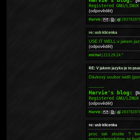
[l
Registered GNU/LINU
(odpovědět)
Harvie
|
|
|
28378297
re: usb klicenka
USE IT WELL:v jakem jazy
(odpovědět)
michal
|
213.29.24.*
RE: V jakem jazyku je to psa
Dávkový soubor widlí (po
----------
Harvie's blog:
[l
Registered GNU/LINU
(odpovědět)
Harvie
|
|
|
28378297
re: usb klicenka
proc tak slozite ? bo
nepravdepodobne ze budes