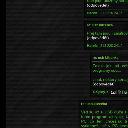
Kde jsou uložený serial
(odpovědět)
Harvie
|
213.220.241.*
re: usb klicenka
Prej tam jsou i zašifrov
(odpovědět)
Harvie
|
213.220.241.*
re: usb klicenka
Zalezi jak od ceh
programy sou...
Jinak nektery serial
(odpovědět)
X-Spidy-X
|
|
|
re: usb klicenka
Ved su už aj USB kluče s
tento program aktivuje, 
PC čo len chceš,ak ti
vytiahneš, nič v PC neo