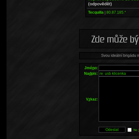
(odpovědět)
Tecquilla
|
80.87.185.*
Svou ideální brigádu 
Jmé
n
o:
Na
d
pis:
V
z
kaz:
No