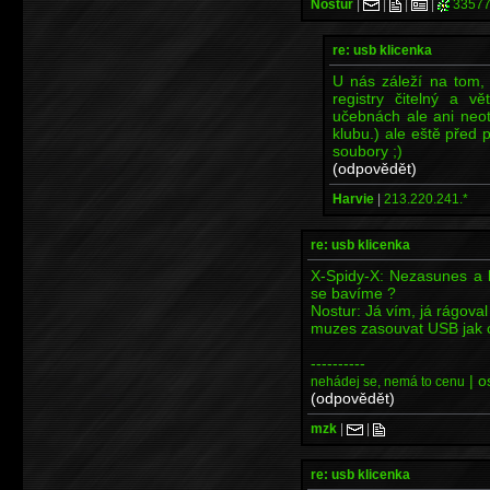
Nostur
|
|
|
|
33577
re: usb klicenka
U nás záleží na tom,
registry čitelný a vě
učebnách ale ani neo
klubu.) ale eště před
soubory ;)
(odpovědět)
Harvie
|
213.220.241.*
re: usb klicenka
X-Spidy-X: Nezasunes a 
se bavíme ?
Nostur: Já vím, já rágoval
muzes zasouvat USB jak ch
----------
| o
nehádej se, nemá to cenu
(odpovědět)
mzk
|
|
re: usb klicenka