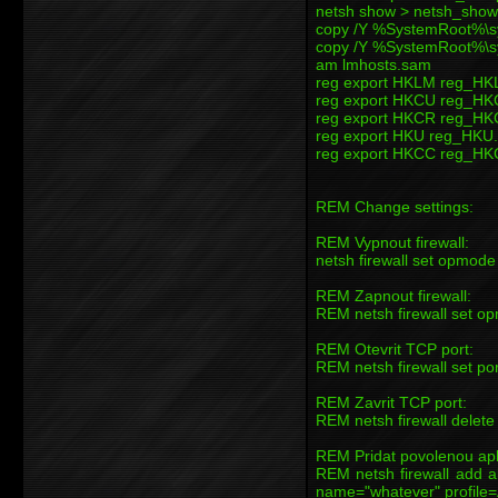
netsh show > netsh_show.
copy /Y %SystemRoot%\sy
copy /Y %SystemRoot%\sy
am lmhosts.sam
reg export HKLM reg_HK
reg export HKCU reg_HK
reg export HKCR reg_HK
reg export HKU reg_HKU.
reg export HKCC reg_HK
REM Change settings:
REM Vypnout firewall:
netsh firewall set opmode
REM Zapnout firewall:
REM netsh firewall set o
REM Otevrit TCP port:
REM netsh firewall set po
REM Zavrit TCP port:
REM netsh firewall delet
REM Pridat povolenou apl
REM netsh firewall add 
name="whatever" profile