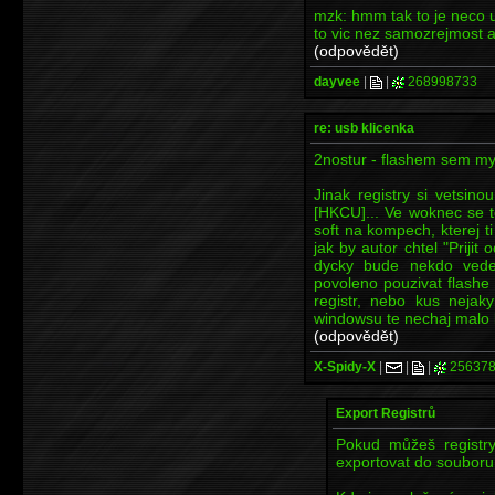
mzk: hmm tak to je neco uz
to vic nez samozrejmost a 
(odpovědět)
dayvee
|
|
268998733
re: usb klicenka
2nostur - flashem sem mys
Jinak registry si vetsin
[HKCU]... Ve woknec se t
soft na kompech, kterej ti
jak by autor chtel "Prijit
dycky bude nekdo vede
povoleno pouzivat flashe
registr, nebo kus nejak
windowsu te nechaj malo 
(odpovědět)
X-Spidy-X
|
|
|
256378
Export Registrů
Pokud můžeš registry
exportovat do souboru 