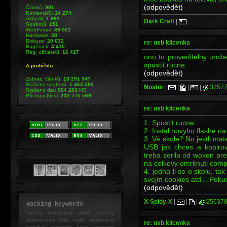
(odpovědět)
Článků:
991
Komentářů:
14 274
Aktualit:
1 862
Dark Craft
|
Souborů:
151
WebForum:
49 501
Hardware:
38
Diskuze:
20 632
re: usb klicenka
BugTrack:
4 415
Reg. uživatelů:
16 427
ono to proveditelny urcit
spustit rucne.
A proběhlo:
(odpovědět)
Zobraz. článků:
18 251 947
Staženo souborů:
1 463 580
Nostur
|
|
|
|
33577
Staženo dat:
964 203
MB
Přístupy (hits):
232 775 569
re: usb klicenka
1. Spustit rucne
2. Instal novyho flashe na
3. Ve skole? No jestli m
USB jak chces a kopirova
treba serila od woken pr
na celkovy omrknuti com
4. jedna-li se o skolu, t
svejm cookies atd... Pok
(odpovědět)
X-Spidy-X
|
|
|
256378
Hacking keywords
hacking
webhacking exploit cracking
programování fake mailer lockpicking
re: usb klicenka
bumpkey anonymity heslo password