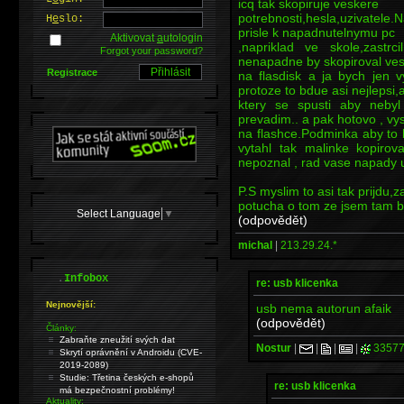
icq tak skopiruje veskere
potrebnosti,hesla,uzivatel
H
e
slo:
prisle k napadnutelnymu pc
Aktivovat
a
utologin
,napriklad ve skole,zastr
Forgot your password?
nenapadne by skopiroval ves
Registrace
na flasdisk a ja bych jen 
protoze to bdue asi nejlepsi,
ktery se spusti aby nebyl 
prevadim.. a pak hotovo , vy
na flashce.Podminka aby to b
vytahl tak malinke kopiro
nepoznal , rad vase napady u
P.S myslim to asi tak prijdu
potucha o tom ze jsem tam by
Select Language
▼
(odpovědět)
michal
|
213.29.24.*
.
Infobox
re: usb klicenka
Nejnovější:
usb nema autorun afaik
(odpovědět)
Články:
Zabraňte zneužití svých dat
Nostur
|
|
|
|
33577
Skrytí oprávnění v Androidu (CVE-
2019-2089)
Studie: Třetina českých e-shopů
re: usb klicenka
má bezpečnostní problémy!
Aktuality: