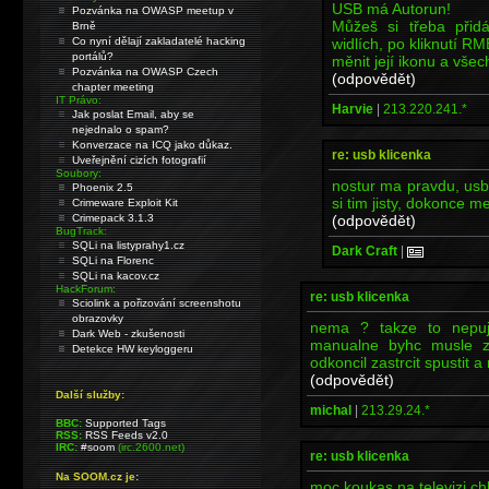
USB má Autorun!
Pozvánka na OWASP meetup v
Můžeš si třeba přid
Brně
widlích, po kliknutí RM
Co nyní dělají zakladatelé hacking
portálů?
měnit její ikonu a vše
Pozvánka na OWASP Czech
(odpovědět)
chapter meeting
IT Právo:
Harvie
|
213.220.241.*
Jak poslat Email, aby se
nejednalo o spam?
Konverzace na ICQ jako důkaz.
re: usb klicenka
Uveřejnění cizích fotografií
Soubory:
nostur ma pravdu, us
Phoenix 2.5
si tim jisty, dokonce 
Crimeware Exploit Kit
(odpovědět)
Crimepack 3.1.3
BugTrack:
SQLi na listyprahy1.cz
Dark Craft
|
SQLi na Florenc
SQLi na kacov.cz
HackForum:
re: usb klicenka
Sciolink a pořizování screenshotu
obrazovky
nema ? takze to nepujd
Dark Web - zkušenosti
manualne byhc musle z
Detekce HW keyloggeru
odkoncil zastrcit spustit a
(odpovědět)
Další služby:
michal
|
213.29.24.*
BBC:
Supported Tags
RSS:
RSS Feeds v2.0
IRC:
#soom
(irc.2600.net)
re: usb klicenka
Na SOOM.cz je:
moc koukas na televizi ch