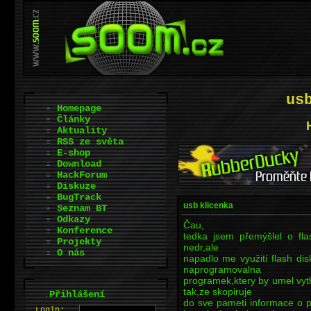
us
Homepage
Články
Aktuality
RSS ze světa
E-shop
Download
HackForum
Diskuze
BugTrack
usb klicenka
Seznam BT
Odkazy
Čau,
Konference
tedka jsem přemýšlel o fla
Projekty
nedr,ale
O nás
napadlo me využití flash dis
naprogramovalna
programek,ktery by umel vyt
tak,ze skopiruje
.
Přihlášení
do sve pameti informace o pc
L
o
gin: