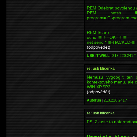
REM Odebrat povolenou a
REM netsh firew
program="C:\program.exe
REM Scare:
echo !!!!!!---OK---!!!!!!
net send * !!!-HACKED-!!!
(odpovědět)
USE IT WELL
|
213.220.241.*
re: usb klicenka
Nemuzu vygooglit ten 
kontextoveho menu, ale co
WIN.XP.SP2.
(odpovědět)
Autorun
|
213.220.241.*
re: usb klicenka
PS: Zkuste to naformátov
----------
Harvie's blog: