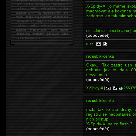
hack
hacker anonymous hackforums
X-Spidy-X: jo máme školu
hacking
heslo webhacking exploit
machrovat ale kokonce m
cracking anonymity programování fake
zadarmo jen tak mimoch
mailer lockpicking bumpkey anonymous
password hack proxy hacker hackforums
----------
hacking heslo webhacking exploit
| o
cracking programování fake mailer
nehádej se, nemá to cenu
lockpicking bumpkey password hack
(odpovědět)
hacker
hackforums
mzk
|
|
re: usb klicenka
Okay... Tak zastrc usb a
nebude jak to dela 00
nevysunes...
(odpovědět)
X-Spidy-X
|
|
|
256378
re: usb klicenka
mzk, tak to ste drsny, 
registru se nedostanes p
nich pristup,
X-Spidy-X: na co flash ?
(odpovědět)