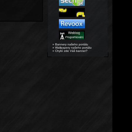
» Bannery našeho portálu
» Wallpapery našeho portálu
» Chybí zde Váš banner?