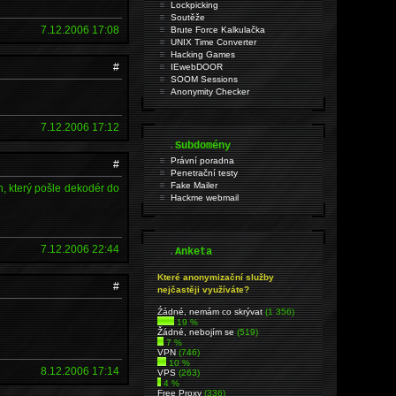
Lockpicking
Soutěže
7.12.2006 17:08
Brute Force Kalkulačka
UNIX Time Converter
Hacking Games
#
IEwebDOOR
SOOM Sessions
Anonymity Checker
7.12.2006 17:12
.
Subdomény
Právní poradna
#
Penetrační testy
Fake Mailer
h, který pošle dekodér do
Hackme webmail
7.12.2006 22:44
.
Anketa
Které anonymizační služby
#
nejčastěji využíváte?
Źádné, nemám co skrývat
(1 356)
19 %
Žádné, nebojím se
(519)
7 %
VPN
(746)
10 %
8.12.2006 17:14
VPS
(263)
4 %
Free Proxy
(336)