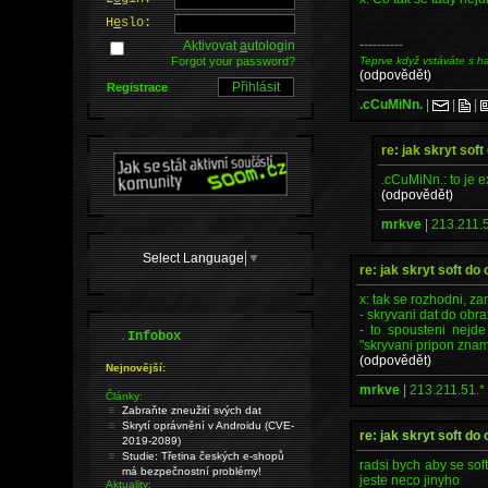
H
e
slo:
----------
Aktivovat
a
utologin
Teprve když vstáváte s h
Forgot your password?
(odpovědět)
Registrace
.cCuMiNn.
|
|
|
re: jak skryt sof
.cCuMiNn.: to je e
(odpovědět)
mrkve
|
213.211.5
Select Language
▼
re: jak skryt soft do
x: tak se rozhodni, z
- skryvani dat do obr
- to spousteni nejde
.
Infobox
"skryvani pripon znam
(odpovědět)
Nejnovější:
mrkve
|
213.211.51.*
Články:
Zabraňte zneužití svých dat
Skrytí oprávnění v Androidu (CVE-
re: jak skryt soft do
2019-2089)
Studie: Třetina českých e-shopů
radsi bych aby se sof
má bezpečnostní problémy!
jeste neco jinyho
Aktuality: