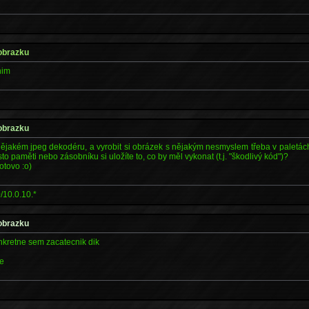
 obrazku
nim
 obrazku
 nějakém jpeg dekodéru, a vyrobit si obrázek s nějakým nesmyslem třeba v paletác
o paměti nebo zásobníku si uložíte to, co by měl vykonat (t.j. "škodlivý kód")?
otovo :o)
/10.0.10.*
 obrazku
nkretne sem zacatecnik dik
ne