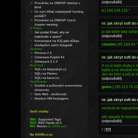
(odpovědět)
Pozvánka na OWASP meetup v
Brně
x
|
194.149.125.*
Co nyní dělají zakladatelé hacking
portálů?
Pozvánka na OWASP Czech
re: jak skryt soft do
chapter meeting
IT Právo:
jo tak tohle taky scha
Jak poslat Email, aby se
(odpovědět)
nejednalo o spam?
Konverzace na ICQ jako důkaz.
chosino
|
85.160.84.*
Uveřejnění cizích fotografií
Soubory:
Phoenix 2.5
re: jak skryt soft do
Crimeware Exploit Kit
Crimepack 3.1.3
A co si najít chybu v
BugTrack:
SQLi na listyprahy1.cz
kytek a na vhodné míst
SQLi na Florenc
Jen do toho a půl je h
SQLi na kacov.cz
(odpovědět)
HackForum:
Sciolink a pořizování screenshotu
guma
|
195.113.79.10
obrazovky
Dark Web - zkušenosti
Detekce HW keyloggeru
re: jak skryt soft do
nechces to napsat ko
Další služby:
ale vypada to rozum
BBC:
Supported Tags
(odpovědět)
RSS:
RSS Feeds v2.0
IRC:
#soom
(irc.2600.net)
r
|
Na SOOM.cz je: