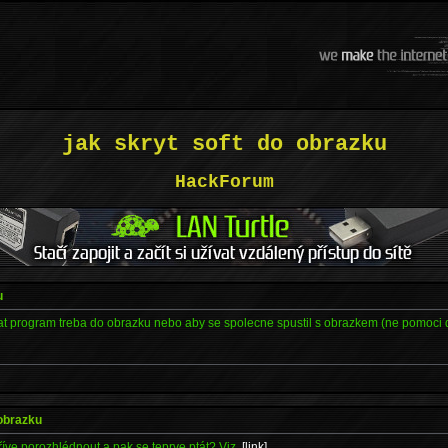
jak skryt soft do obrazku
HackForum
u
t program treba do obrazku nebo aby se spolecne spustil s obrazkem (ne pomoci 
 obrazku
dříve porozhlédnout a pak se teprve ptát? Viz.
[link]