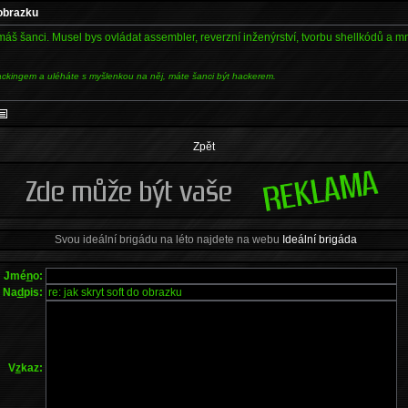
 obrazku
máš šanci. Musel bys ovládat assembler, reverzní inženýrství, tvorbu shellkódů a m
ackingem a uléháte s myšlenkou na něj, máte šanci být hackerem.
Zpět
Svou ideální brigádu na léto najdete na webu
Ideální brigáda
Jmé
n
o:
Na
d
pis:
V
z
kaz: