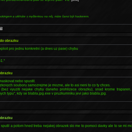
ackingem a uléháte s myšlenkou na něj, máte šanci být hackerem.
t do obrazku
xploit pro jednu konkretni (a dnes uz pase) chybu
1.*
 obrazku
amaskovat nebo spustit.
azkovych souboru samozrejme je mozne, ale to asi neni to co ty chces.
 (bez vyuziti nejake chyby daneho prohlizece obrazku), snad krome traparen, 
ych typu", kdy se blabla.jpg.exe v pruzkumniku jevi jako blabla.jpg.
 obrazku
t sputil a potom hned treba nejakej obrazek slo me to pomoci davky ale to se mi m