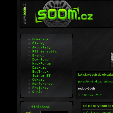
Homepage
Články
Aktuality
RSS ze světa
E-shop
Download
HackForum
Diskuze
BugTrack
jak skryt soft do obrazk
Seznam BT
Odkazy
poradte mi jak zamaskova
Konference
Projekty
(odpovědět)
O nás
x
|
194.149.125.*
re: jak skryt soft do
.
Přihlášení
x: Co tak se tady nej
L
o
gin: