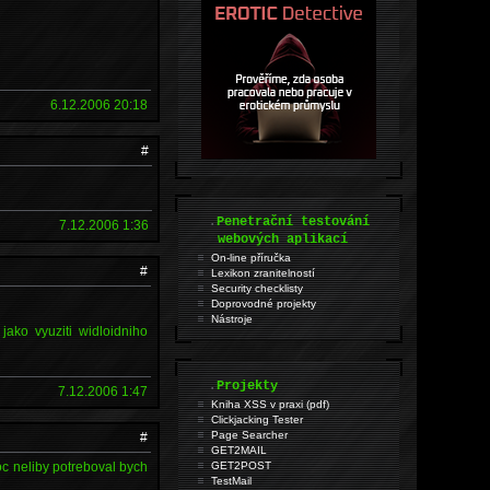
6.12.2006 20:18
#
.
Penetrační testování
7.12.2006 1:36
webových aplikací
On-line příručka
#
Lexikon zranitelností
Security checklisty
Doprovodné projekty
Nástroje
jako vyuziti widloidniho
.
Projekty
7.12.2006 1:47
Kniha XSS v praxi (pdf)
Clickjacking Tester
Page Searcher
#
GET2MAIL
oc neliby potreboval bych
GET2POST
TestMail