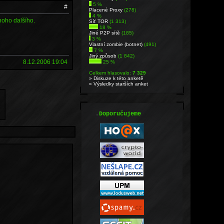
5 %
#
Placené Proxy
(278)
4 %
noho dalšího.
Síť TOR
(1 313)
18 %
Jiné P2P sítě
(185)
3 %
Vlastní zombie (botnet)
(491)
7 %
Jiný způsob
(1 842)
8.12.2006 19:04
25 %
Celkem hlasovalo:
7 329
» Diskuze k této anketě
» Výsledky starších anket
.
Doporučujeme