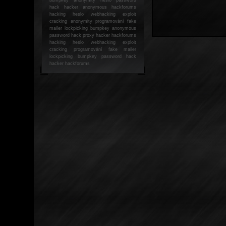
hack
hacker anonymous hackforums
hacking
heslo webhacking exploit
cracking anonymity programování fake
mailer lockpicking bumpkey anonymous
password hack proxy hacker hackforums
hacking heslo webhacking exploit
cracking programování fake mailer
lockpicking bumpkey password hack
hacker
hackforums