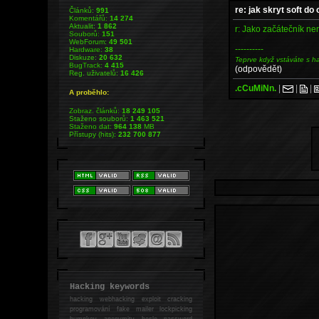
re: jak skryt soft do
Článků:
991
Komentářů:
14 274
Aktualit:
1 862
r: Jako začátečník ne
Souborů:
151
WebForum:
49 501
----------
Hardware:
38
Diskuze:
20 632
Teprve když vstáváte s h
BugTrack:
4 415
(odpovědět)
Reg. uživatelů:
16 426
.cCuMiNn.
|
|
|
A proběhlo:
Zobraz. článků:
18 249 105
Staženo souborů:
1 463 521
Staženo dat:
964 138
MB
Přístupy (hits):
232 700 877
Hacking keywords
hacking
webhacking exploit cracking
programování fake mailer lockpicking
bumpkey anonymity heslo password