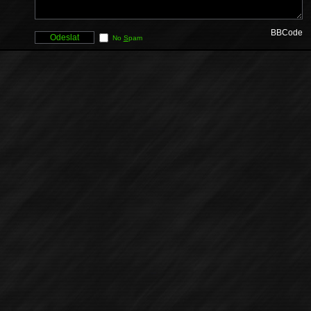
BBCode
No
S
pam