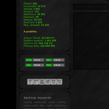
Článků:
991
Komentářů:
14 274
Aktualit:
1 862
Souborů:
151
WebForum:
49 501
Hardware:
38
Diskuze:
20 632
BugTrack:
4 415
Reg. uživatelů:
16 426
A proběhlo:
Zobraz. článků:
18 248 577
Staženo souborů:
1 463 499
Staženo dat:
964 136
MB
Přístupy (hits):
232 668 995
Hacking keywords
hacking
webhacking exploit cracking
programování fake mailer lockpicking
bumpkey anonymity heslo password