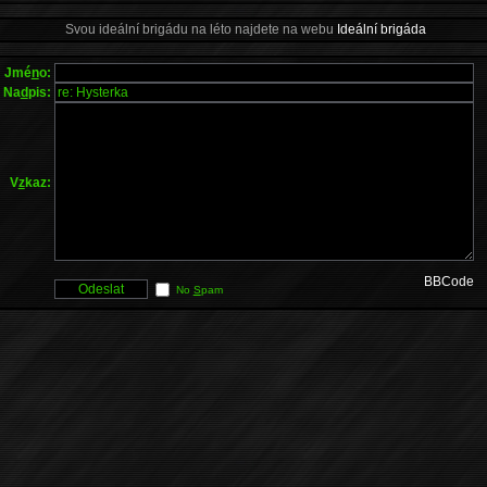
Svou ideální brigádu na léto najdete na webu
Ideální brigáda
Jmé
n
o:
Na
d
pis:
V
z
kaz:
BBCode
No
S
pam