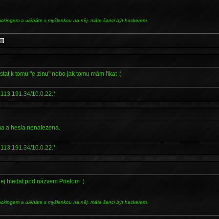
ackingem a uléháte s myšlenkou na něj, máte šanci být hackerem.
stat k tomu "e-zinu" nebo jak tomu mám říkat :)
.113.191.34/10.0.22.*
a a hesla nenalezena.
.113.191.34/10.0.22.*
ej hledat pod názvem Prielom :)
ackingem a uléháte s myšlenkou na něj, máte šanci být hackerem.