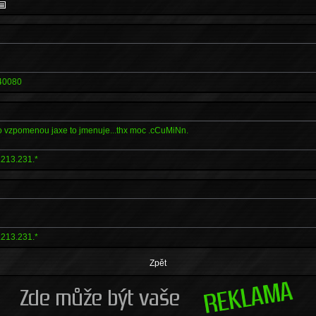
40080
o vzpomenou jaxe to jmenuje...thx moc .cCuMiNn.
.213.231.*
.213.231.*
Zpět