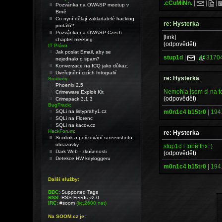
.cCuMiNn.
|
|
|
Pozvánka na OWASP meetup v
Brně
Co nyní dělají zakladatelé hacking
re: Hysterka
portálů?
Pozvánka na OWASP Czech
[link]
chapter meeting
(odpovědět)
IT Právo:
Jak poslat Email, aby se
stup1d
|
|
3170
nejednalo o spam?
Konverzace na ICQ jako důkaz.
Uveřejnění cizích fotografií
re: Hysterka
Soubory:
Phoenix 2.5
Nemohla jsem si na t
Crimeware Exploit Kit
(odpovědět)
Crimepack 3.1.3
BugTrack:
m0n1c4 b15tr0
|
194
SQLi na listyprahy1.cz
SQLi na Florenc
SQLi na kacov.cz
HackForum:
re: Hysterka
Sciolink a pořizování screenshotu
obrazovky
stup1d i tobě thx :)
Dark Web - zkušenosti
(odpovědět)
Detekce HW keyloggeru
m0n1c4 b15tr0
|
194
Další služby:
BBC:
Supported Tags
RSS:
RSS Feeds v2.0
IRC:
#soom
(irc.2600.net)
Na SOOM.cz je: