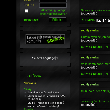
H
e
slo:
----------
Aktivovat
a
utologin
Teprve když vstáváte s h
(odpovědět)
Forgot your password?
Registrace
.cCuMiNn.
|
|
|
re: Hysterka
Chtela bych se jen do
(odpovědět)
m0n1c4 b15tr0
|
195
re: Hysterka
Select Language
▼
Vaše kombinace jmén
(odpovědět)
m0n1c4 b15tr0
|
195
.
Infobox
Nejnovější:
re: Hysterka
Články:
m0n1c4 b15tr0: zkus j
Zabraňte zneužití svých dat
Skrytí oprávnění v Androidu (CVE-
----------
2019-2089)
Teprve když vstáváte s h
Studie: Třetina českých e-shopů
(odpovědět)
má bezpečnostní problémy!
Aktuality: