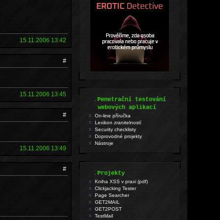
15.11.2006 13:42
#
15.11.2006 13:45
.
Penetrační testování
webových aplikací
#
On-line příručka
Lexikon zranitelností
Security checklisty
Doprovodné projekty
Nástroje
15.11.2006 13:49
#
.
Projekty
Kniha XSS v praxi (pdf)
Clickjacking Tester
Page Searcher
GET2MAIL
GET2POST
TestMail