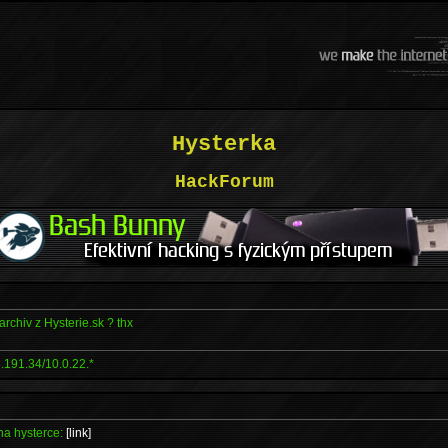
Hysterka
HackForum
archiv z Hysterie.sk ? thx
.191.34/10.0.22.*
na hysterce:
[link]