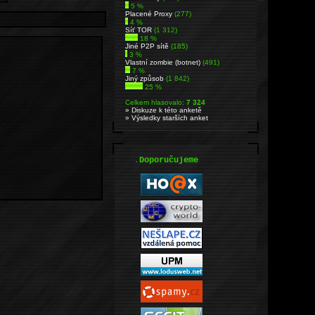
5 %
Placené Proxy
(277)
4 %
Síť TOR
(1 312)
18 %
Jiné P2P sítě
(185)
3 %
Vlastní zombie (botnet)
(491)
7 %
Jiný způsob
(1 842)
25 %
Celkem hlasovalo:
7 324
» Diskuze k této anketě
» Výsledky starších anket
.
Doporučujeme