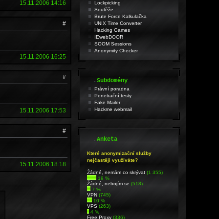
15.11.2006 14:16
Lockpicking
Soutěže
Brute Force Kalkulačka
#
UNIX Time Converter
Hacking Games
IEwebDOOR
SOOM Sessions
Anonymity Checker
15.11.2006 16:25
#
.
Subdomény
Právní poradna
Penetrační testy
Fake Mailer
Hackme webmail
15.11.2006 17:53
#
.
Anketa
Které anonymizační služby
nejčastěji využíváte?
15.11.2006 18:18
Źádné, nemám co skrývat
(1 355)
19 %
Žádné, nebojím se
(518)
7 %
VPN
(745)
10 %
VPS
(263)
4 %
Free Proxy
(336)