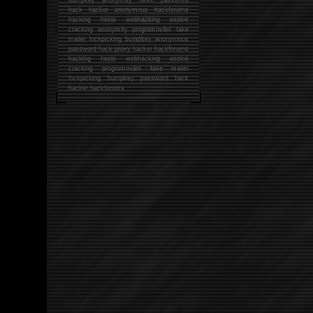
hack
hacker anonymous hackforums
hacking
heslo webhacking exploit
cracking anonymity programování fake
mailer lockpicking bumpkey anonymous
password hack proxy hacker hackforums
hacking heslo webhacking exploit
cracking programování fake mailer
lockpicking bumpkey password hack
hacker
hackforums