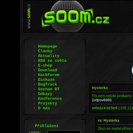
Homepage
Články
Aktuality
RSS ze světa
E-shop
Download
HackForum
Diskuze
BugTrack
Hysterka
Seznam BT
Odkazy
Pls neni nekde pristupny 
Konference
(odpovědět)
Projekty
O nás
m0n1c4 b15tr0
|
195.113
re: Hysterka
.
Přihlášení
Zkus se zeptat přímo 
L
o
gin: