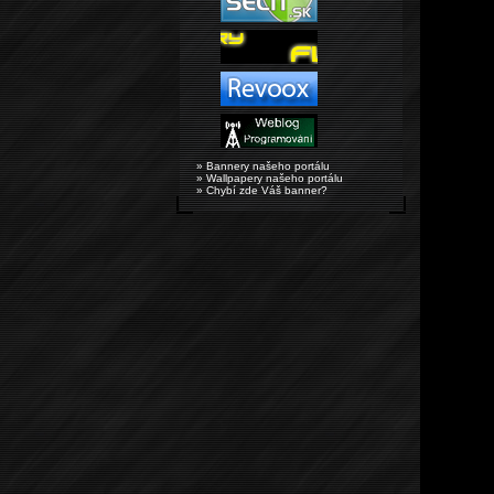
» Bannery našeho portálu
» Wallpapery našeho portálu
» Chybí zde Váš banner?