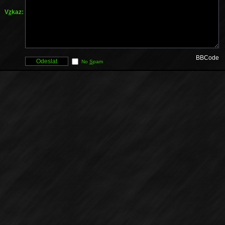
V
z
kaz:
BBCode
No
S
pam