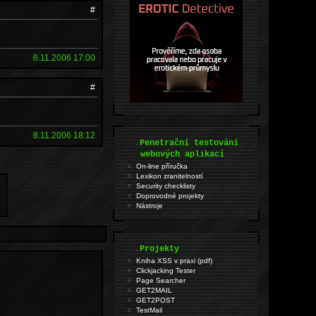
#
8.11.2006 17:00
#
8.11.2006 18:12
.
Penetrační testování
webových aplikací
On-line příručka
Lexikon zranitelností
Security checklisty
Doprovodné projekty
Nástroje
.
Projekty
Kniha XSS v praxi (pdf)
Clickjacking Tester
Page Searcher
GET2MAIL
GET2POST
TestMail