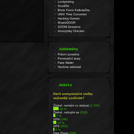
Lockpicking
Soutěže
Brute Force Kalkulačka
UNIX Time Converter
Hacking Games
IEwebDOOR
SOOM Sessions
Anonymity Checker
.
Subdomény
Právní poradna
Penetrační testy
Fake Mailer
Hackme webmail
.
Anketa
Které anonymizační služby
nejčastěji využíváte?
Źádné, nemám co skrývat
(1 355)
18 %
Žádné, nebojím se
(518)
7 %
VPN
(746)
10 %
VPS
(263)
4 %
Free Proxy
(336)