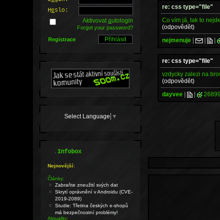
re: css type="file"
H
e
slo:
Co vím já, tak to nejde
Aktivovat
a
utologin
(odpovědět)
Forgot your password?
Registrace
nejmenuje
|
|
|
re: css type="file"
vzdycky zalezi na brow
(odpovědět)
dayvee
|
|
2689
Select Language
▼
.
Infobox
Nejnovější:
Články:
Zabraňte zneužití svých dat
Skrytí oprávnění v Androidu (CVE-
2019-2089)
Studie: Třetina českých e-shopů
má bezpečnostní problémy!
Aktuality: