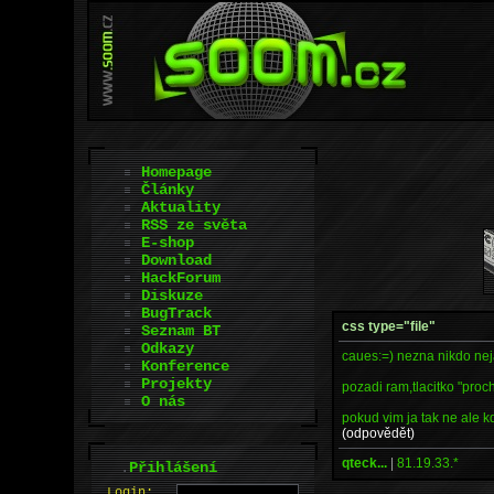
Homepage
Články
Aktuality
RSS ze světa
E-shop
Download
HackForum
Diskuze
BugTrack
css type="file"
Seznam BT
Odkazy
caues:=) nezna nikdo neja
Konference
Projekty
pozadi ram,tlacitko "proc
O nás
pokud vim ja tak ne ale k
(odpovědět)
qteck...
|
81.19.33.*
.
Přihlášení
L
o
gin: