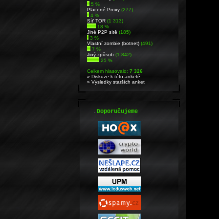
5 %
Placené Proxy
(277)
4 %
Síť TOR
(1 313)
18 %
Jiné P2P sítě
(185)
3 %
Vlastní zombie (botnet)
(491)
7 %
Jiný způsob
(1 842)
25 %
Celkem hlasovalo:
7 326
» Diskuze k této anketě
» Výsledky starších anket
.
Doporučujeme