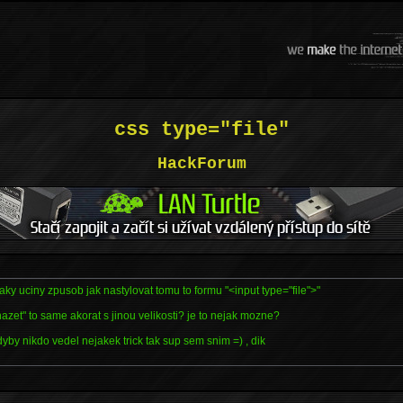
css type="file"
HackForum
ky uciny zpusob jak nastylovat tomu to formu "<input type="file">"
hazet" to same akorat s jinou velikosti? je to nejak mozne?
dyby nikdo vedel nejakek trick tak sup sem snim =) , dik