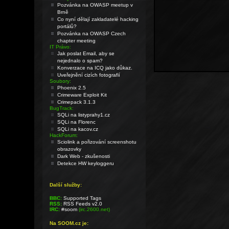
Pozvánka na OWASP meetup v
Brně
Co nyní dělají zakladatelé hacking
portálů?
Pozvánka na OWASP Czech
chapter meeting
IT Právo:
Jak poslat Email, aby se
nejednalo o spam?
Konverzace na ICQ jako důkaz.
Uveřejnění cizích fotografií
Soubory:
Phoenix 2.5
Crimeware Exploit Kit
Crimepack 3.1.3
BugTrack:
SQLi na listyprahy1.cz
SQLi na Florenc
SQLi na kacov.cz
HackForum:
Sciolink a pořizování screenshotu
obrazovky
Dark Web - zkušenosti
Detekce HW keyloggeru
Další služby:
BBC:
Supported Tags
RSS:
RSS Feeds v2.0
IRC:
#soom
(irc.2600.net)
Na SOOM.cz je: