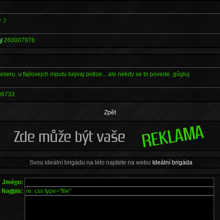
 :)
260007976
seru, u fajlovejch inputu bejvaj potize... ale nekdy se to povede. gůgluj
98733
Zpět
Svou ideální brigádu na léto najdete na webu
Ideální brigáda
Jmé
n
o:
Na
d
pis: