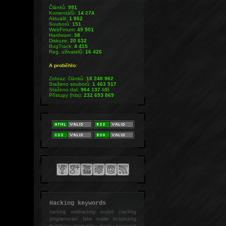
Článků:
991
Komentářů:
14 274
Aktualit:
1 862
Souborů:
151
WebForum:
49 501
Hardware:
38
Diskuze:
20 632
BugTrack:
4 415
Reg. uživatelů:
16 426
A proběhlo:
Zobraz. článků:
18 248 962
Staženo souborů:
1 463 517
Staženo dat:
964 137
MB
Přístupy (hits):
232 693 869
Hacking keywords
hacking
webhacking exploit cracking
programování fake mailer lockpicking
bumpkey anonymity heslo password