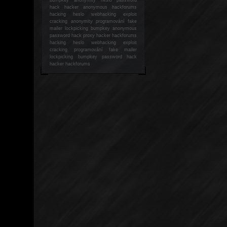
hack
hacker anonymous hackforums
hacking
heslo webhacking exploit
cracking anonymity programování fake
mailer lockpicking bumpkey anonymous
password hack proxy hacker hackforums
hacking heslo webhacking exploit
cracking programování fake mailer
lockpicking bumpkey password hack
hacker
hackforums