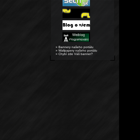
» Bannery našeho portálu
» Wallpapery našeho portálu
» Chybí zde Váš banner?