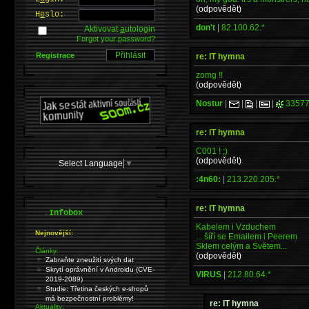
(odpovědět)
H
e
slo:
don't
|
82.100.62.*
Aktivovat
a
utologin
Forgot your password?
Registrace
re: IT hymna
zomg !!
(odpovědět)
Nostur
|
|
|
|
33577
re: IT hymna
C001 ! ;)
(odpovědět)
Select Language
▼
:4n60:
|
213.220.205.*
re: IT hymna
.
Infobox
Kabelem i Vzduchem
Nejnovější:
... šíří se Emailem i Peerem
Sklem celým a Světem...
Články:
(odpovědět)
Zabraňte zneužití svých dat
Skrytí oprávnění v Androidu (CVE-
VIRUS
|
212.80.64.*
2019-2089)
Studie: Třetina českých e-shopů
má bezpečnostní problémy!
re: IT hymna
Aktuality: