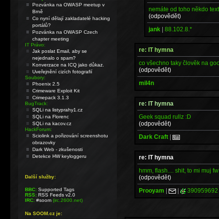
Pozvánka na OWASP meetup v
nemáte od toho někdo text?
Brně
(odpovědět)
Co nyní dělají zakladatelé hacking
portálů?
jank
|
88.102.8.*
Pozvánka na OWASP Czech
chapter meeting
IT Právo:
re: IT hymna
Jak poslat Email, aby se
nejednalo o spam?
co všechno taky člověk na go
Konverzace na ICQ jako důkaz.
(odpovědět)
Uveřejnění cizích fotografií
Soubory:
mil4n
Phoenix 2.5
Crimeware Exploit Kit
Crimepack 3.1.3
re: IT hymna
BugTrack:
SQLi na listyprahy1.cz
Geek squad rullz :D
SQLi na Florenc
(odpovědět)
SQLi na kacov.cz
HackForum:
Sciolink a pořizování screenshotu
Dark Craft
|
obrazovky
Dark Web - zkušenosti
Detekce HW keyloggeru
re: IT hymna
hmm, flash.... shit, to mi muj fw
(odpovědět)
Další služby:
BBC:
Supported Tags
Prooyam
|
|
390959692
RSS:
RSS Feeds v2.0
IRC:
#soom
(irc.2600.net)
Na SOOM.cz je: