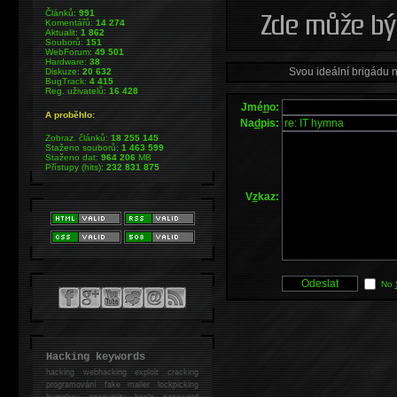
Článků:
991
Komentářů:
14 274
Aktualit:
1 862
Souborů:
151
WebForum:
49 501
Hardware:
38
Svou ideální brigádu 
Diskuze:
20 632
BugTrack:
4 415
Reg. uživatelů:
16 428
Jmé
n
o:
A proběhlo:
Na
d
pis:
Zobraz. článků:
18 255 145
Staženo souborů:
1 463 599
Staženo dat:
964 206
MB
Přístupy (hits):
232 831 875
V
z
kaz:
No
Hacking keywords
hacking
webhacking exploit cracking
programování fake mailer lockpicking
bumpkey anonymity heslo password