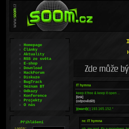
Homepage
Články
Aktuality
RSS ze světa
E-shop
Download
HackForum
Diskuze
BugTrack
IT hymna
Seznam BT
Odkazy
keep it free & keep it open ...
Konference
[link]
Projekty
(odpovědět)
O nás
)(ward)(
|
193.165.152.*
re: IT hymna
.
Přihlášení
oh, my god. It's a monstrers, h
L
o
gin: