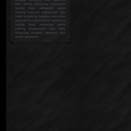
hack
hacker anonymous hackforums
hacking
heslo webhacking exploit
cracking anonymity programování fake
mailer lockpicking bumpkey anonymous
password hack proxy hacker hackforums
hacking heslo webhacking exploit
cracking programování fake mailer
lockpicking bumpkey password hack
hacker
hackforums