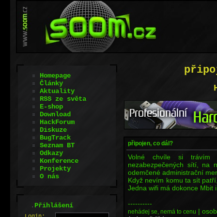
připo
Homepage
Články
Aktuality
RSS ze světa
E-shop
Download
HackForum
Diskuze
BugTrack
připojen, co dál?
Seznam BT
Odkazy
Volné chvíle si trávím
Konference
nezabezpečených sítí, na n
Projekty
odemčené administrační me
O nás
Když nevím komu ta sít patř
Jedna wifi má dokonce Mbit i
----------
.
Přihlášení
| osob
nehádej se, nemá to cenu
L
o
gin: