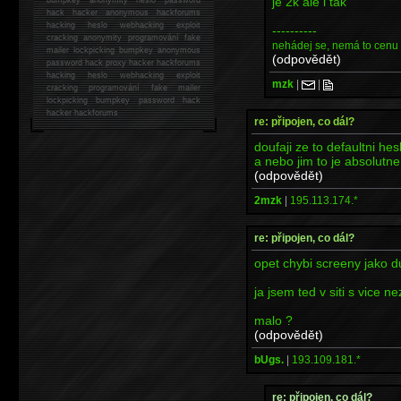
je 2k ale i tak
hack
hacker anonymous hackforums
hacking
heslo webhacking exploit
----------
cracking anonymity programování fake
nehádej se, nemá to cenu
mailer lockpicking bumpkey anonymous
(odpovědět)
password hack proxy hacker hackforums
hacking heslo webhacking exploit
mzk
|
|
cracking programování fake mailer
lockpicking bumpkey password hack
hacker
hackforums
re: připojen, co dál?
doufaji ze to defaultni h
a nebo jim to je absolutne
(odpovědět)
2mzk
|
195.113.174.*
re: připojen, co dál?
opet chybi screeny jako duk
ja jsem ted v siti s vice ne
malo ?
(odpovědět)
bUgs.
|
193.109.181.*
re: připojen, co dál?