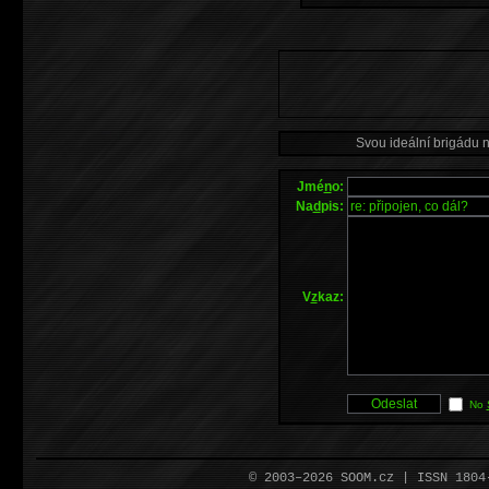
Svou ideální brigádu 
Jmé
n
o:
Na
d
pis:
V
z
kaz:
No
© 2003–2026 SOOM.cz | ISSN 180