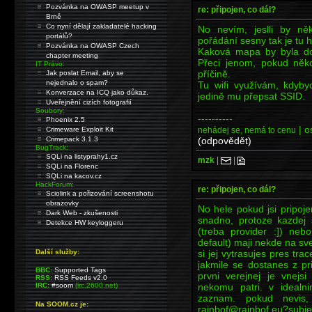
Pozvánka na OWASP meetup v
re: připojen, co dál?
Brně
Co nyní dělají zakladatelé hacking
No nevím, jeslli by ně
portálů?
pořádání sesny tak je tu 
Pozvánka na OWASP Czech
Kaková mapa by byla do
chapter meeting
Přeci jenom, pokud něko
IT Právo:
příčině.
Jak poslat Email, aby se
nejednalo o spam?
Tu wifi využívám, kdyby
Konverzace na ICQ jako důkaz.
jedině mu přepsat SSID.
Uveřejnění cizích fotografií
Soubory:
----------
Phoenix 2.5
| o
nehádej se, nemá to cenu
Crimeware Exploit Kit
(odpovědět)
Crimepack 3.1.3
BugTrack:
SQLi na listyprahy1.cz
mzk
|
|
SQLi na Florenc
SQLi na kacov.cz
HackForum:
re: připojen, co dál?
Sciolink a pořizování screenshotu
obrazovky
No hele pokud jsi pripoj
Dark Web - zkušenosti
snadno, protoze kazdej 
Detekce HW keyloggeru
(treba provider :]) neb
default) maji nekde na sve
si jej vytrasujes pres tr
Další služby:
jakmile se dostanes z pr
BBC:
Supported Tags
prvni verejnej je vnejs
RSS:
RSS Feeds v2.0
nekomu patri. v ideal
IRC:
#soom
(irc.2600.net)
zaznam. pokud nevis,
Na SOOM.cz je:
rainbof@rainbof.eu?sub