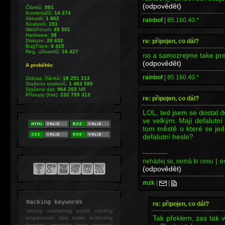
(odpovědět)
Článků:
991
Komentářů:
14 274
Aktualit:
1 862
rainbof
|
85.160.40.*
Souborů:
151
WebForum:
49 501
Hardware:
38
re: připojen, co dál?
Diskuze:
20 632
BugTrack:
4 415
Reg. uživatelů:
16 427
no a samozrejme take pr
(odpovědět)
A proběhlo:
rainbof
|
85.160.40.*
Zobraz. článků:
18 251 313
Staženo souborů:
1 463 580
Staženo dat:
964 203
MB
Přístupy (hits):
232 755 313
re: připojen, co dál?
LOL, ted jsem se dostal do
ve velkým. Mají defalutní
tom městě o které se jed
defalutní heslo?
----------
| o
nehádej se, nemá to cenu
(odpovědět)
mzk
|
|
Hacking keywords
re: připojen, co dál?
hacking
webhacking exploit cracking
Tak překlem, zas tak v
programování fake mailer lockpicking
bumpkey anonymity heslo password