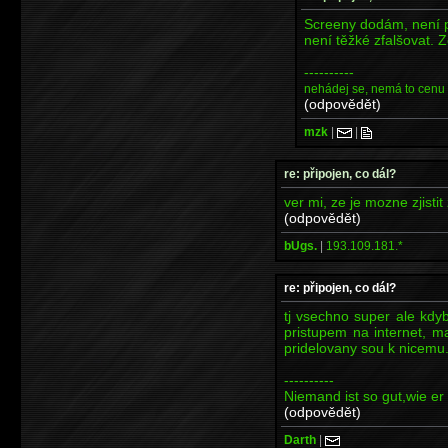
Screeny dodám, není p
není těžké zfalšovat. 
----------
nehádej se, nemá to cenu
(odpovědět)
mzk
|
|
re: připojen, co dál?
ver mi, ze je mozne zjisti
(odpovědět)
bUgs.
|
193.109.181.*
re: připojen, co dál?
tj vsechno super ale kdyby
pristupem na internet, m
pridelovany sou k nicemu.
----------
Niemand ist so gut,wie er 
(odpovědět)
Darth
|