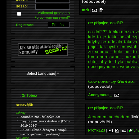
(odpovědět)
H
e
slo:
mzk
|
|
Aktivovat
a
utologin
Forgot your password?
re: připojen, co dál?
Registrace
co dal??? lehka otazka z
kde to je takto nezabezp
kdyby se udelala takova 
prijeli tak byste jen vyt
ze soomu... hele ber to 
tomu nerozumej , pokud 
chtej aby to bylo public
neco jinyho nez webove st
Select Language
▼
----------
Cow power by
Gentoo
...
(odpovědět)
Anonymous_
|
.
Infobox
Nejnovější:
re: připojen, co dál?
Články:
Jenom mimochodem
[link
Zabraňte zneužití svých dat
(odpovědět)
Skrytí oprávnění v Androidu (CVE-
2019-2089)
Profik123
|
|
|
|
342
Studie: Třetina českých e-shopů
má bezpečnostní problémy!
Aktuality: