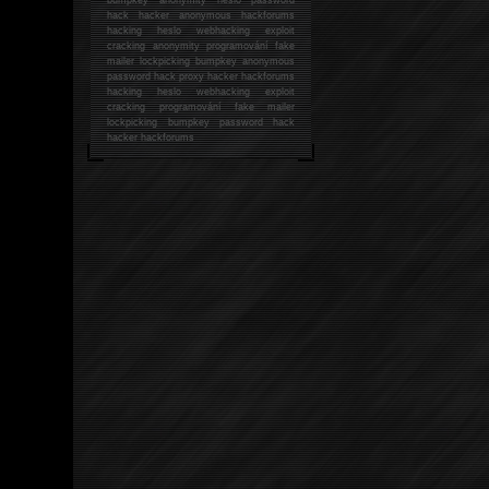
hack
hacker anonymous hackforums
hacking
heslo webhacking exploit
cracking anonymity programování fake
mailer lockpicking bumpkey anonymous
password hack proxy hacker hackforums
hacking heslo webhacking exploit
cracking programování fake mailer
lockpicking bumpkey password hack
hacker
hackforums