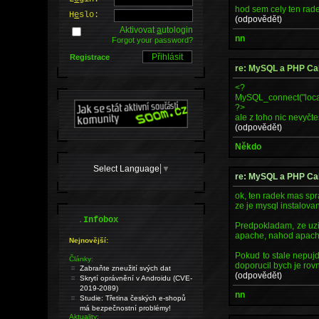
hod sem cely ten rad
H
e
slo:
(odpovědět)
Aktivovat
a
utologin
nn
Forgot your password?
Registrace
re: MySQL a PHP Cal
<?
MySQL_connect("localhos
?>
ale z toho nic nevyčt
(odpovědět)
Někdo
Select Language
▼
re: MySQL a PHP Cal
ok, ten radek mas spra
ze je mysql instalova
.
Infobox
Predpokladam, ze uzi
apache, nahod apache
Nejnovější:
Pokud to stale nepujd
Články:
doporucil bych je rov
Zabraňte zneužití svých dat
(odpovědět)
Skrytí oprávnění v Androidu (CVE-
2019-2089)
nn
Studie: Třetina českých e-shopů
má bezpečnostní problémy!
Aktuality: