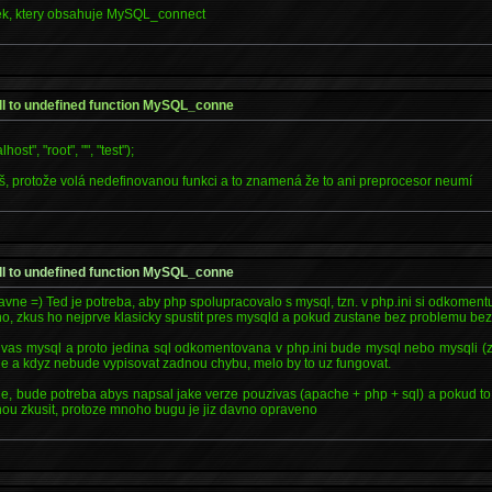
ek, ktery obsahuje MySQL_connect
l to undefined function MySQL_conne
t", "root", "", "test");
eš, protože volá nedefinovanou funkci a to znamená že to ani preprocesor neumí
l to undefined function MySQL_conne
vne =) Ted je potreba, aby php spolupracovalo s mysql, tzn. v php.ini si odkomentuj 
no, zkus ho nejprve klasicky spustit pres mysqld a pokud zustane bez problemu bez
vas mysql a proto jedina sql odkomentovana v php.ini bude mysql nebo mysqli (za
 a kdyz nebude vypisovat zadnou chybu, melo by to uz fungovat.
e, bude potreba abys napsal jake verze pouzivas (apache + php + sql) a pokud to
nou zkusit, protoze mnoho bugu je jiz davno opraveno