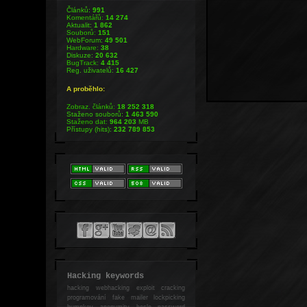
Článků:
991
Komentářů:
14 274
Aktualit:
1 862
Souborů:
151
WebForum:
49 501
Hardware:
38
Diskuze:
20 632
BugTrack:
4 415
Reg. uživatelů:
16 427
A proběhlo:
Zobraz. článků:
18 252 318
Staženo souborů:
1 463 590
Staženo dat:
964 203
MB
Přístupy (hits):
232 789 853
Hacking keywords
hacking
webhacking exploit cracking
programování fake mailer lockpicking
bumpkey anonymity heslo password