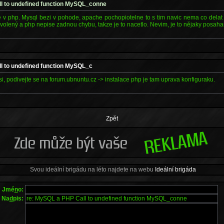
l to undefined function MySQL_conne
 v php. Mysql bezi v pohode, apache pochopiotelne to s tim navic nema co delat a
olený a php nepise zadnou chybu, takze je to nacetlo. Nevim, je to nějaky posah
l to undefined function MySQL_c
i, podivejte se na forum.ubnuntu.cz -> instalace php je tam uprava konfiguraku.
Zpět
Svou ideální brigádu na léto najdete na webu
Ideální brigáda
Jmé
n
o:
Na
d
pis: