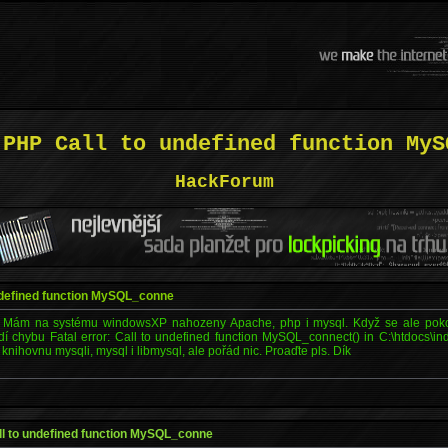
 PHP Call to undefined function MyS
HackForum
defined function MySQL_conne
t. Mám na systému windowsXP nahozeny Apache, php i mysql. Když se ale pokou
í chybu Fatal error: Call to undefined function MySQL_connect() in C:\htdocs\in
 knihovnu mysqli, mysql i libmysql, ale pořád nic. Proaďte pls. Dík
l to undefined function MySQL_conne