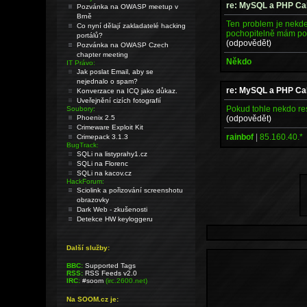
re: MySQL a PHP Cal
Pozvánka na OWASP meetup v
Brně
Ten problem je nekde
Co nyní dělají zakladatelé hacking
pochopitelně mám pov
portálů?
(odpovědět)
Pozvánka na OWASP Czech
chapter meeting
Někdo
IT Právo:
Jak poslat Email, aby se
nejednalo o spam?
re: MySQL a PHP Cal
Konverzace na ICQ jako důkaz.
Uveřejnění cizích fotografií
Pokud tohle nekdo res
Soubory:
(odpovědět)
Phoenix 2.5
Crimeware Exploit Kit
rainbof
|
85.160.40.*
Crimepack 3.1.3
BugTrack:
SQLi na listyprahy1.cz
SQLi na Florenc
SQLi na kacov.cz
HackForum:
Sciolink a pořizování screenshotu
obrazovky
Dark Web - zkušenosti
Detekce HW keyloggeru
Další služby:
BBC:
Supported Tags
RSS:
RSS Feeds v2.0
IRC:
#soom
(irc.2600.net)
Na SOOM.cz je: