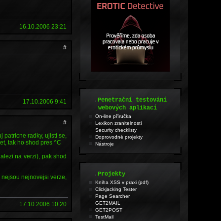
16.10.2006 23:21
#
.
Penetrační testování
17.10.2006 9:41
webových aplikací
On-line příručka
#
Lexikon zranitelností
Security checklisty
patricne radky, ujisti se,
Doprovodné projekty
et, tak ho shod pres ^C
Nástroje
lezi na verzi), pak shod
.
Projekty
 nejsou nejnovejsi verze,
Kniha XSS v praxi (pdf)
Clickjacking Tester
Page Searcher
GET2MAIL
17.10.2006 10:20
GET2POST
TestMail