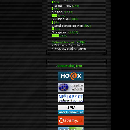
5 %
Placené Proxy
(278)
4 %
Síť TOR
(1 313)
18 %
Jiné P2P sítě
(186)
3 %
Vlastní zombie (botnet)
(492)
7 %
Jiný způsob
(1 842)
25 %
Celkem hlasovalo:
7 334
» Diskuze k této anketě
» Výsledky starších anket
.
Doporučujeme