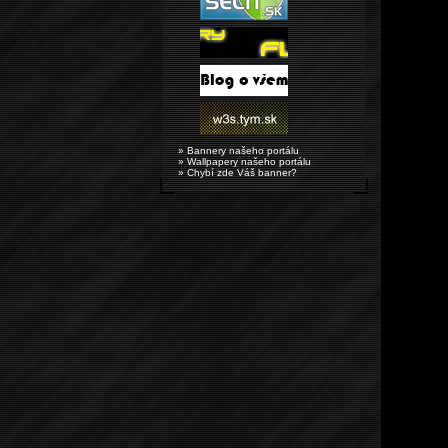
» Bannery našeho portálu
» Wallpapery našeho portálu
» Chybí zde Váš banner?