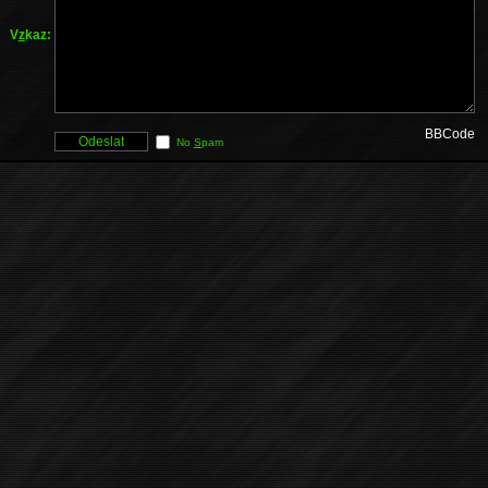
V
z
kaz:
BBCode
No
S
pam