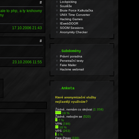
Lockpicking
#
Soutěže
le to php, a ty knihovny
Brute Force Kalkulačka
any
UNIX Time Converter
Hacking Games
IEwebDOOR
17.10.2006 21:43
SOOM Sessions
Anonymity Checker
#
.
Subdomény
Právní poradna
Penetrační testy
23.10.2006 11:55
Fake Mailer
Hackme webmail
.
Anketa
Které anonymizační služby
nejčastěji využíváte?
Źádné, nemám co skrývat
(1 358)
19 %
Žádné, nebojím se
(520)
7 %
VPN
(746)
10 %
VPS
(263)
4 %
Free Proxy
(336)