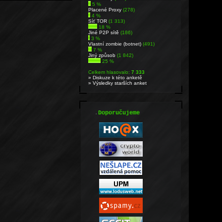
5 %
Placené Proxy
(278)
4 %
Síť TOR
(1 313)
18 %
Jiné P2P sítě
(186)
3 %
Vlastní zombie (botnet)
(491)
7 %
Jiný způsob
(1 842)
25 %
Celkem hlasovalo:
7 333
» Diskuze k této anketě
» Výsledky starších anket
.
Doporučujeme