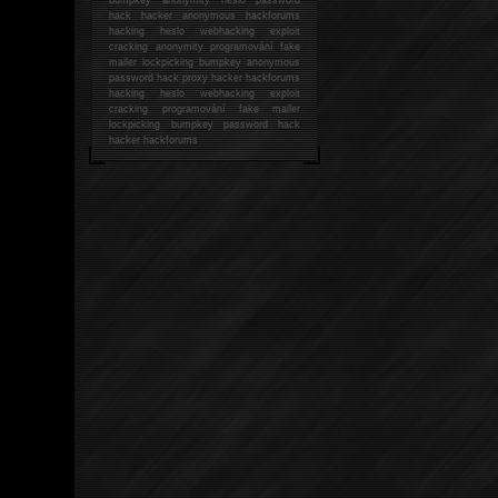
hack
hacker anonymous hackforums
hacking
heslo webhacking exploit
cracking anonymity programování fake
mailer lockpicking bumpkey anonymous
password hack proxy hacker hackforums
hacking heslo webhacking exploit
cracking programování fake mailer
lockpicking bumpkey password hack
hacker
hackforums