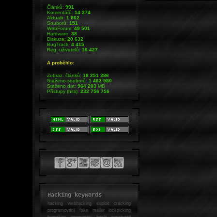
Článků:
991
Komentářů:
14 274
Aktualit:
1 862
Souborů:
151
WebForum:
49 501
Hardware:
38
Diskuze:
20 632
BugTrack:
4 415
Reg. uživatelů:
16 427
A proběhlo:
Zobraz. článků:
18 251 386
Staženo souborů:
1 463 580
Staženo dat:
964 203
MB
Přístupy (hits):
232 756 756
Hacking keywords
hacking
webhacking exploit cracking
programování fake mailer lockpicking
bumpkey anonymity heslo password