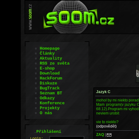
Homepage
Články
Aktuality
RSS ze světa
E-shop
Download
HackForum
Diskuze
BugTrack
Jazyk C
Seznam BT
Odkazy
mohol by mi niekto porad
Konference
Mam program(v jazyku C) 
Projekty
68.12).Program mi vyhodi 
O nás
neviem urobit
vie to niekto?
(odpovědět)
.
Přihlášení
ZAQ
|
L
o
gin: