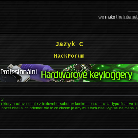
Jazyk C
HackForum
it?
ktory nacitava udaje z textoveho suboru= konkretne su to cisla typu float vo fo
pocet cisel a ich priemer. Ale to co chcem je aby mi s tych cisel vypisal najmensiu