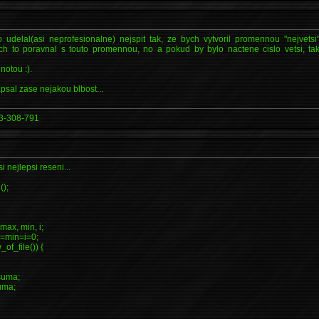
 udelal(asi neprofesionalne) nejspit tak, ze bych vytvoril promennou "nejvetsi
ych to poravnal s touto promennou, no a pokud by bylo nactene cislo vetsi, t
notou :).
sal zase nejakou blbost...
3-308-791
i nejlepsi reseni...
();
max, min, i;
=min=i=0;
of_file()) {
suma;
uma;