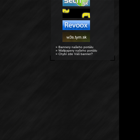
» Bannery našeho portálu
» Wallpapery našeho portálu
» Chybí zde Váš banner?