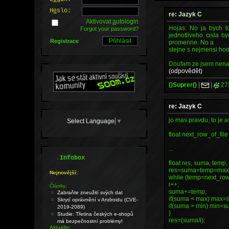
H
e
slo:
re: Jazyk C
Aktivovat
a
utologin
Hojas. No ja bych to
Forgot your password?
jednotliveho cisla b
Registrace
promenne. No a
stejne s nejmensi hod
Doufam ze jsem nenap
(odpovědět)
()Suprer()
|
|
27
re: Jazyk C
jo mas pravdu, to je as
Select Language
▼
float next_row_of_file 
...
.
Infobox
float res, suma, temp, 
res=suma=temp=max
Nejnovější:
while (temp=next_row_
i++;
Články:
suma+=temp;
Zabraňte zneužití svých dat
if(suma < max) max=
Skrytí oprávnění v Androidu (CVE-
if(suma > min) min=s
2019-2089)
}
Studie: Třetina českých e-shopů
res=(suma/i);
má bezpečnostní problémy!
Aktuality: