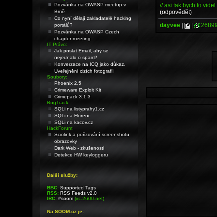
// asi tak bych to videl 
Pozvánka na OWASP meetup v
(odpovědět)
Brně
Co nyní dělají zakladatelé hacking
dayvee
|
|
2689
portálů?
Pozvánka na OWASP Czech
chapter meeting
IT Právo:
Jak poslat Email, aby se
nejednalo o spam?
Konverzace na ICQ jako důkaz.
Uveřejnění cizích fotografií
Soubory:
Phoenix 2.5
Crimeware Exploit Kit
Crimepack 3.1.3
BugTrack:
SQLi na listyprahy1.cz
SQLi na Florenc
SQLi na kacov.cz
HackForum:
Sciolink a pořizování screenshotu
obrazovky
Dark Web - zkušenosti
Detekce HW keyloggeru
Další služby:
BBC:
Supported Tags
RSS:
RSS Feeds v2.0
IRC:
#soom
(irc.2600.net)
Na SOOM.cz je: