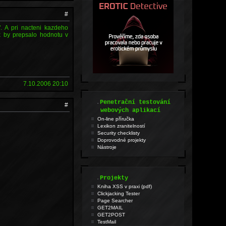
#
". A pri nacteni kazdeho
ak by prepsalo hodnotu v
7.10.2006 20:10
.
Penetrační testování
#
webových aplikací
On-line příručka
Lexikon zranitelností
Security checklisty
Doprovodné projekty
Nástroje
.
Projekty
Kniha XSS v praxi (pdf)
Clickjacking Tester
Page Searcher
GET2MAIL
GET2POST
TestMail