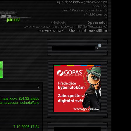
#
rmate xx.yy (14.32 alebo
 a najvacsiu hodnotu//a to
7.10.2006 17:34