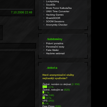
Lockpicking
Soutěže
Brute Force Kalkulačka
UNIX Time Converter
7.10.2006 22:48
Hacking Games
IEwebDOOR
SOOM Sessions
Anonymity Checker
.
Subdomény
Právní poradna
Penetrační testy
Fake Mailer
Hackme webmail
.
Anketa
Které anonymizační služby
nejčastěji využíváte?
Źádné, nemám co skrývat
(1 358)
19 %
Žádné, nebojím se
(520)
7 %
VPN
(746)
10 %
VPS
(263)
4 %
Free Proxy
(336)