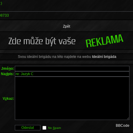
:)
98733
Zpět
Svou ideální brigádu na léto najdete na webu
Ideální brigáda
Jmé
n
o:
Na
d
pis:
V
z
kaz:
BBCode
No
S
pam