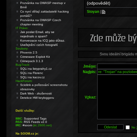
(odpovědět)
Pozvánka na OWASP meetup v
Brně
Stoyan
|
Co nyní dělají zakladatelé hacking
portálů?
Pozvánka na OWASP Czech
chapter meeting
IT Právo:
Jak poslat Email, aby se
nejednalo o spam?
Konverzace na ICQ jako důkaz.
Uveřejnění cizích fotografií
Soubory:
Phoenix 2.5
Svou ideální brigádu 
Crimeware Exploit Kit
Crimepack 3.1.3
BugTrack:
Jmé
n
o:
SQLi na listyprahy1.cz
Na
d
pis:
SQLi na Florenc
SQLi na kacov.cz
HackForum:
Sciolink a pořizování screenshotu
obrazovky
Dark Web - zkušenosti
V
z
kaz:
Detekce HW keyloggeru
Další služby:
BBC:
Supported Tags
RSS:
RSS Feeds v2.0
IRC:
#soom
(irc.2600.net)
No
Na SOOM.cz je: