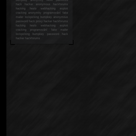
hack
hacker anonymous hackforums
hacking
heslo webhacking exploit
cracking anonymity programování fake
mailer lockpicking bumpkey anonymous
password hack proxy hacker hackforums
hacking heslo webhacking exploit
cracking programování fake mailer
lockpicking bumpkey password hack
hacker
hackforums