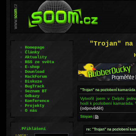
"Trojan" na
Homepage
Články
Aktuality
RSS ze světa
E-shop
Download
HackForum
Diskuze
BugTrack
"Trojan" na pozlobení kamaráda
Seznam BT
Odkazy
Vytvořil jsem v Delphi jedn
Konference
hodí k pozlobení kamaráda. 
Projekty
(odpovědět)
O nás
Stoyan
|
.
Přihlášení
re: "Trojan" na pozlobení k
L
o
gin: