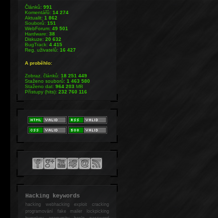
Článků:
991
Komentářů:
14 274
Aktualit:
1 862
Souborů:
151
WebForum:
49 501
Hardware:
38
Diskuze:
20 632
BugTrack:
4 415
Reg. uživatelů:
16 427
A proběhlo:
Zobraz. článků:
18 251 449
Staženo souborů:
1 463 580
Staženo dat:
964 203
MB
Přístupy (hits):
232 760 116
Hacking keywords
hacking
webhacking exploit cracking
programování fake mailer lockpicking
bumpkey anonymity heslo password