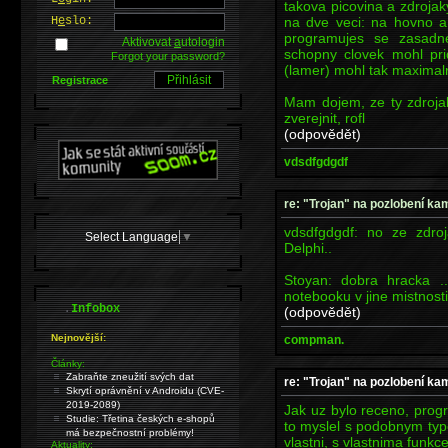
takova picovina a zdrojak
na dve veci: na hovno a
H
e
slo:
programujes se zasadn
Aktivovat
a
utologin
schopny clovek mohl pri
Forgot your password?
(lamer) mohl tak maximal
Registrace
Mam dojem, ze ty zdrojak
zverejnit, rofl
(odpovědět)
vdsdfgdgdf
re: "Trojan" na pozlobení k
vdsdfgdgdf: no ze zdroj
Select Language
▼
Delphi..
Stoyan: dobra hracka ..
notebooku v jine mistnosti 
.
Infobox
(odpovědět)
Nejnovější:
compman.
Články:
Zabraňte zneužití svých dat
re: "Trojan" na pozlobení k
Skrytí oprávnění v Androidu (CVE-
2019-2089)
Jak uz bylo receno, prog
Studie: Třetina českých e-shopů
to myslel s podobnym ty
má bezpečnostní problémy!
vlastni, s vlastnima funk
Aktuality: