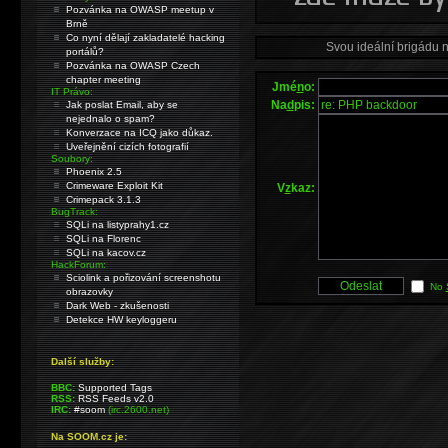
Pozvánka na OWASP meetup v
Brně
Co nyní dělají zakladatelé hacking
Svou ideální brigádu 
portálů?
Pozvánka na OWASP Czech
chapter meeting
Jmé
n
o:
IT Právo:
Na
d
pis:
Jak poslat Email, aby se
nejednalo o spam?
Konverzace na ICQ jako důkaz.
Uveřejnění cizích fotografií
Soubory:
Phoenix 2.5
Crimeware Exploit Kit
V
z
kaz:
Crimepack 3.1.3
BugTrack:
SQLi na listyprahy1.cz
SQLi na Florenc
SQLi na kacov.cz
HackForum:
Sciolink a pořizování screenshotu
No
obrazovky
Dark Web - zkušenosti
Detekce HW keyloggeru
Další služby:
BBC:
Supported Tags
RSS:
RSS Feeds v2.0
IRC:
#soom
(irc.2600.net)
Na SOOM.cz je: