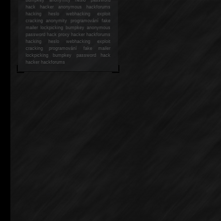
hack
hacker anonymous hackforums
hacking
heslo webhacking exploit
cracking anonymity programování fake
mailer lockpicking bumpkey anonymous
password hack proxy hacker hackforums
hacking heslo webhacking exploit
cracking programování fake mailer
lockpicking bumpkey password hack
hacker
hackforums