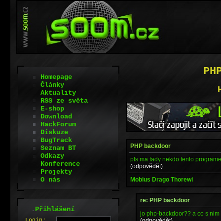
PH
Homepage
Články
Aktuality
RSS ze světa
E-shop
Download
HackForum
Diskuze
BugTrack
PHP backdoor
Seznam BT
Odkazy
pls ma tady nekdo tento programek
Konference
(odpovědět)
Projekty
O nás
Mobius Drago Thorewi
re: PHP backdoor
.
Přihlášení
jo php-backdoor?? a co s nim
(odpovědět)
L
o
gin: