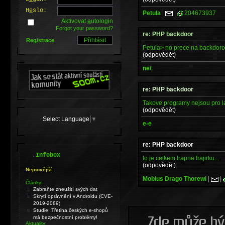
H
e
slo:
Petula
|
|
204673937
Aktivovat
a
utologin
Forgot your password?
re: PHP backdoor
Registrace
Petula> no prece na backdorov
(odpovědět)
net
re: PHP backdoor
Takove programy nejsou pro la
(odpovědět)
Select Language
▼
e-e
re: PHP backdoor
.
Infobox
to je celkem trapne frajirku...
(odpovědět)
Nejnovější:
Mobius Drago Thorewi
|
|
Články:
Zabraňte zneužití svých dat
Skrytí oprávnění v Androidu (CVE-
2019-2089)
Studie: Třetina českých e-shopů
má bezpečnostní problémy!
Aktuality: