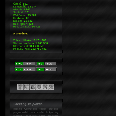
Článků:
991
Komentářů:
14 274
Aktualit:
1 862
Souborů:
151
WebForum:
49 501
Hardware:
38
Diskuze:
20 632
BugTrack:
4 415
Reg. uživatelů:
16 427
A proběhlo:
Zobraz. článků:
18 251 383
Staženo souborů:
1 463 580
Staženo dat:
964 203
MB
Přístupy (hits):
232 756 451
Hacking keywords
hacking
webhacking exploit cracking
programování fake mailer lockpicking
bumpkey anonymity heslo password