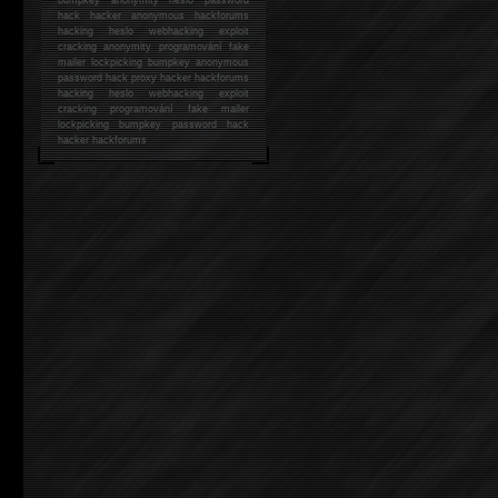
hack
hacker anonymous hackforums
hacking
heslo webhacking exploit
cracking anonymity programování fake
mailer lockpicking bumpkey anonymous
password hack proxy hacker hackforums
hacking heslo webhacking exploit
cracking programování fake mailer
lockpicking bumpkey password hack
hacker
hackforums