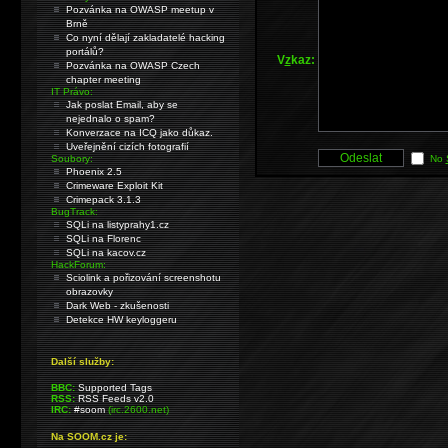
Pozvánka na OWASP meetup v
Brně
Co nyní dělají zakladatelé hacking
portálů?
V
z
kaz:
Pozvánka na OWASP Czech
chapter meeting
IT Právo:
Jak poslat Email, aby se
nejednalo o spam?
Konverzace na ICQ jako důkaz.
Uveřejnění cizích fotografií
Soubory:
No
Phoenix 2.5
Crimeware Exploit Kit
Crimepack 3.1.3
BugTrack:
SQLi na listyprahy1.cz
SQLi na Florenc
SQLi na kacov.cz
HackForum:
Sciolink a pořizování screenshotu
obrazovky
Dark Web - zkušenosti
Detekce HW keyloggeru
Další služby:
BBC:
Supported Tags
RSS:
RSS Feeds v2.0
IRC:
#soom
(irc.2600.net)
Na SOOM.cz je: