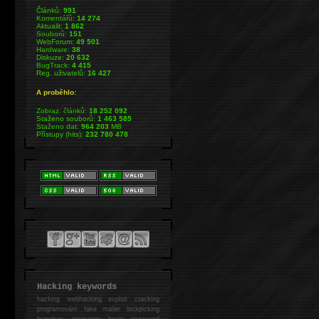
Článků:
991
Komentářů:
14 274
Aktualit:
1 862
Souborů:
151
WebForum:
49 501
Hardware:
38
Diskuze:
20 632
BugTrack:
4 415
Reg. uživatelů:
16 427
A proběhlo:
Zobraz. článků:
18 252 092
Staženo souborů:
1 463 585
Staženo dat:
964 203
MB
Přístupy (hits):
232 780 478
Hacking keywords
hacking
webhacking exploit cracking
programování fake mailer lockpicking
bumpkey anonymity heslo password