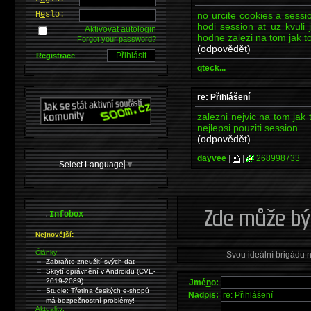
no urcite cookies a sess
H
e
slo:
hodi session at uz kvuli 
Aktivovat
a
utologin
hodne zalezi na tom jak t
Forgot your password?
(odpovědět)
Registrace
qteck...
re: Přihlášení
zalezni nejvic na tom jak
nejlepsi pouziti session
(odpovědět)
dayvee
|
|
268998733
Select Language
▼
.
Infobox
Nejnovější:
Články:
Svou ideální brigádu 
Zabraňte zneužití svých dat
Skrytí oprávnění v Androidu (CVE-
2019-2089)
Jmé
n
o:
Studie: Třetina českých e-shopů
Na
d
pis:
má bezpečnostní problémy!
Aktuality: