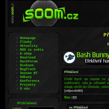
P
Homepage
Články
Aktuality
RSS ze světa
E-shop
Download
HackForum
Diskuze
BugTrack
Přihlášení
Seznam BT
Odkazy
Chtěl bych se zeptat co j
Konference
ověřování, zda je uživatel p
Projekty
údaje uložit do Globals, nebo
O nás
(odpovědět)
Bjay
|
.
Přihlášení
re: Přihlášení
L
o
gin: